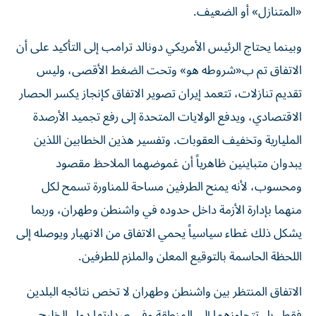
«المتنازل» أو الضعيف.
وبينما يحتاج الرئيس الأمريكي دونالد ترامب إلى التأكيد على أن
الاتفاق تم ب«شروطه هو» وتحت الضغط الأقصى، وليس
تقديم تنازلات، تتعمد إيران تصوير الاتفاق كإنجاز يكسر الحصار
الاقتصادي، ويدفع الولايات المتحدة إلى رفع تجميد الأرصدة
المليارية وتخفيف العقوبات. وتفسير هذين الخطابين اللذين
يبدوان متباينين ظاهرياً أن غموضهما الملاحظ مقصود
ومحسوب، لأنه يمنح الطرفين مساحة للمناورة تسمح لكل
منهما بإدارة الأزمة داخل حدوده في واشنطن وطهران، وربما
يشكل ذلك غطاء سياسياً يحمي الاتفاق من الانهيار ويوصله إلى
اللحظة الحاسمة بالتوقيع المعلن والملزم للطرفين.
الاتفاق المنتظر بين واشنطن وطهران لا تخص نتائجه البلدين
فقط، بل تتجاوزهما إلى المنطقة وفي صدارتها دول الخليج