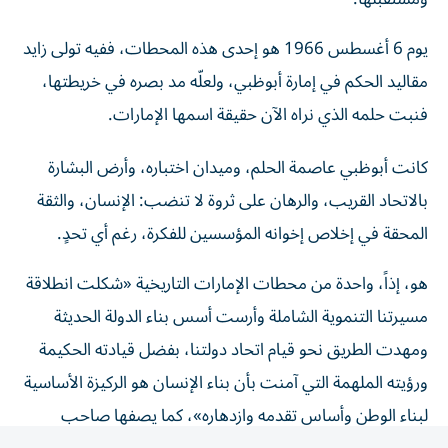
يوم 6 أغسطس 1966 هو إحدى هذه المحطات، ففيه تولى زايد
مقاليد الحكم في إمارة أبوظبي، ولعلّه مد بصره في خريطتها،
فنبت حلمه الذي نراه الآن حقيقة اسمها الإمارات.
كانت أبوظبي عاصمة الحلم، وميدان اختباره، وأرض البشارة
بالاتحاد القريب، والرهان على ثروة لا تنضب: الإنسان، والثقة
المحقة في إخلاص إخوانه المؤسسين للفكرة، رغم أي تحدٍ.
هو، إذاً، واحدة من محطات الإمارات التاريخية «شكلت انطلاقة
مسيرتنا التنموية الشاملة وأرست أسس بناء الدولة الحديثة
ومهدت الطريق نحو قيام اتحاد دولتنا، بفضل قيادته الحكيمة
ورؤيته الملهمة التي آمنت بأن بناء الإنسان هو الركيزة الأساسية
لبناء الوطن وأساس تقدمه وازدهاره»، كما يصفها صاحب
السمو الشيخ محمد بن زايد آل نهيان، رئيس الدولة، حفظه الله.