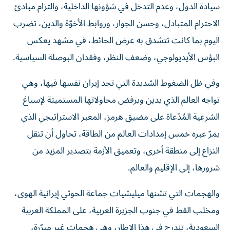
سيادة الدول، وعدم التدخل في شؤونها الداخلية، والتزام مبادئ
الاحترام المتبادل، وحسن الجوار، وروابط الأخوّة والدين، تضرب
اليوم بما كانت تتشدق به عرض الحائط، في مشهد يعكس
البؤس الأيديولوجي، وضعف النظر، وفقدان البوصلة السياسية.
وفي ظل الضغوط الشديدة التي تجد إيران نفسها فيها، وهي
تواجه العالم الذي يدين ويرفض محاولاتها المستميتة لإسباغ
الشرعية المُدّعاة على مضيق هرمز، المعبر الاستراتيجي الذي
يمرّ عبره خمس إمدادات العالم من الطاقة، تحاول أن تنقل
النزاع إلى منطقة أخرى، وتعميق الأزمة بتصدير المزيد من
شرورها، إلى الإقليم والعالم.
والهجمات التي تشنها ميليشيات جماعة الحوثي إيرانية الهوى،
ومخلب القط في جنوب الجزيرة العربية، على المملكة العربية
السعودية، تندرج في هذا الإطار، وهي هجمات غير مبرّرة،