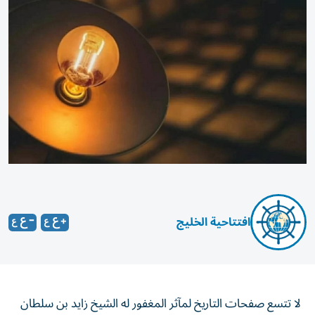
افتتاحية الخليج
لا تتسع صفحات التاريخ لمآثر المغفور له الشيخ زايد بن سلطان
آل نهيان، طيّب الله ثراه. وليس بوسع الأيام أن تلاحق مناسبات