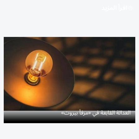
اقرأ المزيد
العدالة القابعة في «مرفأ بيروت»