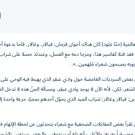
ية (حنّا عبّود) كان هناك أخوان قزمان: فيالار، وغالار، قاما بدعوة أح
، فقد قتلا كفاسير هذا، ومزجا دمه مع العسل، وعندئذ حصلا على شراب
بونه يصبحون شعراء مُلهمين..».
 بعض السرديات الغامضة حول وادي عبقر الذي يهبط فيه الوحي على ا
لشعر، لكن، لأنه الآن لا يوجد وادي عبقر، ومسألة الجنّ هذه لا تدخل ال
 فيالار وغالار: شراب الميد الذي يحوّل أحدهم بمجرّد جرعة واحدة إ
 تقرأ بعض المقابلات الصحفية مع شعراء يتحدثون عن لحظة الإلهام في
موسيقياً بعينه: والأغلب أنه باخ أو بيتهوفن، والبعض يستعين بالشمو