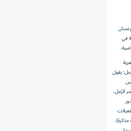
وغسان
ة في
اضية.
رية
مل: يقول
ين
ر الرّمل،
ور
فعيلات
مذكرة)،
يدة