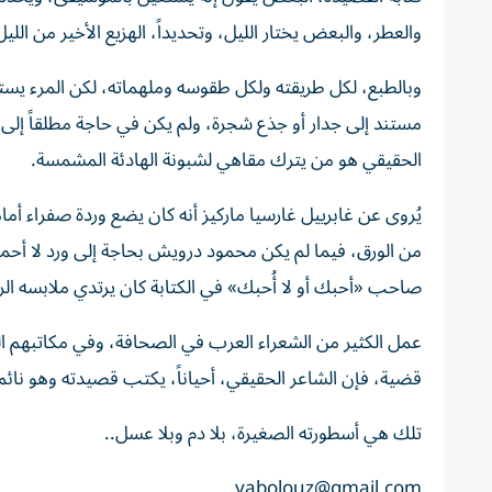
والعطر، والبعض يختار الليل، وتحديداً، الهزيع الأخير من الليل
وبالطبع، لكل طريقته ولكل طقوسه وملهماته، لكن المرء يست
مستند إلى جدار أو جذع شجرة، ولم يكن في حاجة مطلقاً إلى 
الحقيقي هو من يترك مقاهي لشبونة الهادئة المشمسة.
يُروى عن غابرييل غارسيا ماركيز أنه كان يضع وردة صفراء أ
من الورق، فيما لم يكن محمود درويش بحاجة إلى ورد لا أحمر 
صاحب «أحبك أو لا أُحبك» في الكتابة كان يرتدي ملابسه الرسم
عمل الكثير من الشعراء العرب في الصحافة، وفي مكاتبهم ال
قضية، فإن الشاعر الحقيقي، أحياناً، يكتب قصيدته وهو نائم
تلك هي أسطورته الصغيرة، بلا دم وبلا عسل..
yabolouz@gmail.com