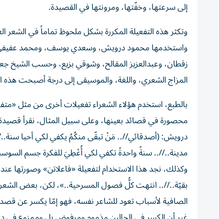
إلى سرعتها، وخفّتها، ومرونتها في القصيدة.
وتكثر هذه التفعيلة المكررة بشكل ملحوظ تماماً في الشعر ال
واستخدمها محمود درويش، وسعدي يوسف، ومحمد عفيفي م
زقطان، وعبدالعزيز المقالح، وشوقي بزيع، وحسب الشيخ جعف
المزاج الشعري، واللغة، والموسيقى إلى درجة أصبحت هذه ال
بالطبع، استخدم هؤلاء الشعراء تفعيلات أخرى من مثل «متفا
محصورة في قصائد بعينها، وعلى سبيل المثال، نقرأ قصيدة
درويش: (أصدقائي//.. مَنْ تبقّى منكُمُ يكفي لكي أحيا سنة..
مدينة..//.. سنةً واحدةً تكفي لكي أُعْطِيَ للفكرة جسم السو
وكذلك، نجد هذا الاستخدام لتفعيلة «فاعلاتن» وصورتها عند
بقيّة..//.. انتهت كلُّ فصول المسرحية..»، لكن، بعض الشعر
الصافية لأسباب تعود للشاعر نفسه، فهو إمّا يكسر عن قصد،
غير أن الكسر في الحالين مذموم ومرفوض بل وممنوع في ديو