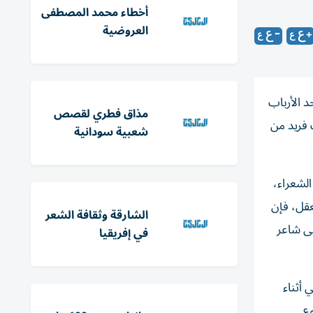
أخطاء محمد المصطفى
العروضية
د الأرباب
مذاق فطري لقصص
 فريد من
شعبية سودانية
لشعراء،
عقل، فإن
الشارقة وثقافة الشعر
لى شاعر
في إفريقيا
 أثناء
ع