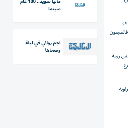
مانيا سويد.. 100 عام
سينما
هو
 فالمجنون
نجم روائي في ليلة
وضحاها
دس رزمة
رع
اوية