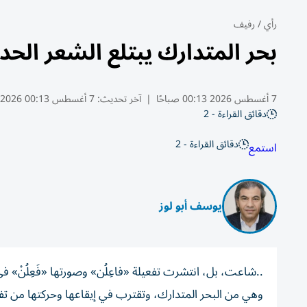
رأي
/
رفيف
بحر المتدارك يبتلع الشعر الح
7 أغسطس 2026 00:13 صباحًا
|
آخر تحديث:
7 أغسطس 00:13 2026
دقائق القراءة - 2
دقائق القراءة - 2
استمع
يوسف أبو لوز
..شاعت، بل، انتشرت تفعيلة «فاعِلُن» وصورتها «فَعِلُنْ»
وهي من البحر المتدارك، وتقترب في إيقاعها وحركتها من تفعي