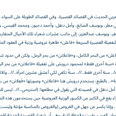
عربي الحديث في القصائد القصيرة، وفي القصائد الطويلة على السواء،
طر، ويوسف الصايغ، وأمل دنقل، وأحمد دحبور، ومحمد القيسي، 
ر، ويوسف عبدالعزيز، إلى جانب عشرات شعراء تلك الأجيال المتقارب
تفعيلة القصيرة السريعة «فاعلن» ظاهرة عروضية وزنية في العقود الم
علن» من البحر الكامل، و«فاعلاتن» من بحر الرمل، ولكن في حدود شع
 «سنة أخرى فقط» لمحمود درويش على تفعيلة «فاعلاتن» من بحر الر
//.. سنة أخرى فقط..//.. سنةً تكفي لكي أعشقَ عشرين امرأة..//.. وثلاث
سنة».. بالطبع، يستخدم درويش هنا «فاعلاتن» وصورتها «فَعِلاتن» من بح
 أمل دنقل في قصيدته التي يقول في مطلعها: (استريحي..//.. ليس للد
اء يقع في الكثير من الكسور الوزنية العروضية حين يستخدمون هذه الت
 وإمّا يكسر عن جهل في العَروض (والعَروض بالمناسبة مؤنثة وليست 
ان العرب. بقيت ملاحظة ثانية، وهي أن شعراء القصيدة الحديثة (قص