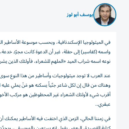
يوسف أبو لوز
في الميثولوجيا الإسكندنافية، وبحسب موسوعة الأساطير العالم
واسمه (كفاسير) إلى حفلة، غير أن الدعوة كانت مجرّد خدعة
نوعه اسمه شراب الميد «الملهم للشعراء، فأولئك الذين يشر
عند العرب لا توجد ميثولوجيات وأساطير من هذا النوع سوى
وهناك من قال إن لكل شاعر جنّياً يسكنه هو مَنْ يملي عليه ا
أقرب شيء لأولئك الشعراء غير المحظوظين هو مركب الأخوين:
عبقري..
في زمننا الحالي، الزمن الذي اختفت فيه الأساطير يمكنك أن
كتابة القصيدة، البعض يقول إنه يستعين بالموسيقى، ويحدّد 