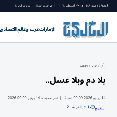
الجمعة ٢٤ صفر ١٤٤٨ ه - ٠٧ أغسطس ٢٠٢٦
|
مواقيت الصلاة
|
درجات الحرارة
الإمارات
عرب وعالم
اقتصاد
ري
رأي
/
زوايا
/
رفيف
بلا دم وبلا عسل..
14 يونيو 2026 00:09 صباحًا
|
آخر تحديث:
14 يونيو 00:09 2026
دقائق القراءة - 2
استمع