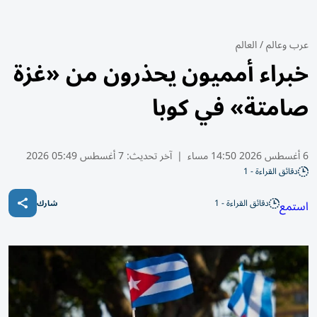
عرب وعالم
/
العالم
خبراء أمميون يحذرون من «غزة
صامتة» في كوبا
6 أغسطس 2026 14:50 مساء
|
آخر تحديث:
7 أغسطس 05:49 2026
دقائق القراءة - 1
دقائق القراءة - 1
استمع
شارك