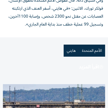
وفي السياق ذاته، قال مفوض الأمم المتحدة لحقوق الإنسان،
فولكر تورك، الاثنين: «في هايتي، أسفر العنف الذي ارتكبته
العصابات عن مقتل نحو 2300 شخص، وإصابة 1100آخرين،
وتسجيل 99 عملية خطف منذ بداية العام الجاري».
الأمم المتحدة
هايتي
اقرأ المزيد