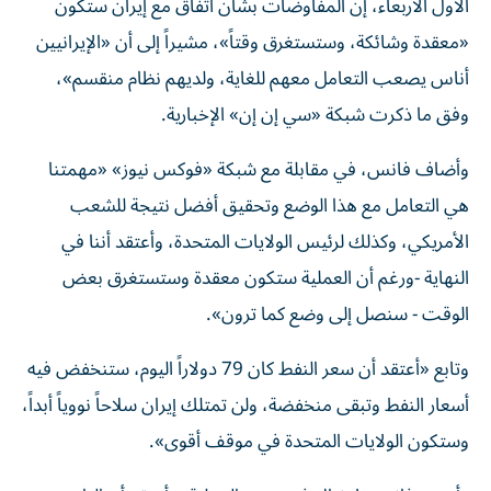
الأول الأربعاء، إن المفاوضات بشأن اتفاق مع إيران ستكون
«معقدة وشائكة، وستستغرق وقتاً»، مشيراً إلى أن «الإيرانيين
أناس يصعب التعامل معهم للغاية، ولديهم نظام منقسم»،
وفق ما ذكرت شبكة «سي إن إن» الإخبارية.
وأضاف فانس، في مقابلة مع شبكة «فوكس نيوز» «مهمتنا
هي التعامل مع هذا الوضع وتحقيق أفضل نتيجة للشعب
الأمريكي، وكذلك لرئيس الولايات المتحدة، وأعتقد أننا في
النهاية -ورغم أن العملية ستكون معقدة وستستغرق بعض
الوقت - سنصل إلى وضع كما ترون».
وتابع «أعتقد أن سعر النفط كان 79 دولاراً اليوم، ستنخفض فيه
أسعار النفط وتبقى منخفضة، ولن تمتلك إيران سلاحاً نووياً أبداً،
وستكون الولايات المتحدة في موقف أقوى».