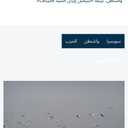
واشنطن، بينما «سيمثل إيران السيد قاليباف».
سويسرا
واشنطن
الحرب
اقرأ المزيد