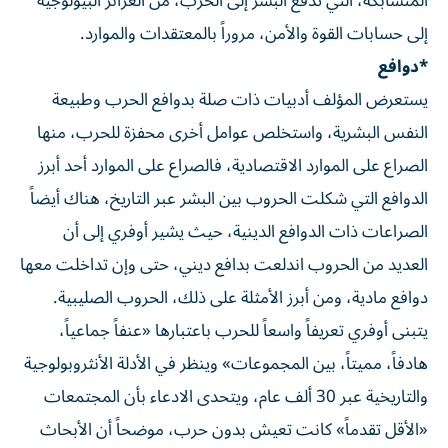
المتشابكة، التي تدفع البشر إلى الحرب، من الغرائز البيولوجية
إلى حسابات القوة والأمن، مروراً بالمعتقدات والموارد.
*دوافع
يستعرض المؤلف أدبيات ذات صلة بدوافع الحرب وطبيعة
النفس البشرية، واستخلص عوامل أخرى محفزة للحرب، منها
الصراع على الموارد الاقتصادية، فالصراع على الموارد أحد أبرز
الدوافع التي شكلت الحروب بين البشر عبر التاريخ، هناك أيضاً
الصراعات ذات الدوافع الدينية، حيث يشير أوفري إلى أن
العديد من الحروب اندلعت بدافع ديني، حتى وإن تداخلت معها
دوافع مادية، ومن أبرز الأمثلة على ذلك، الحروب الصليبية.
يتبنى أوفري تعريفاً واسعاً للحرب باعتبارها «عنفاً جماعياً،
هادفاً، مميتاً، بين المجموعات» وينظر في الأدلة الأنثروبولوجية
والتاريخية عبر 30 ألف عام، ويتحدى الادعاء بأن المجتمعات
«الأقل تقدماً» كانت تعيش بدون حرب، موضحاً أن الأبحاث