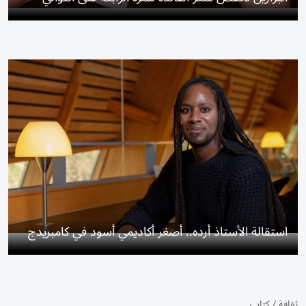
استقالة الأستاذ أرده.. أصغر أكاديمي أسود في كامبريدج
ثقافة
/
كتاب