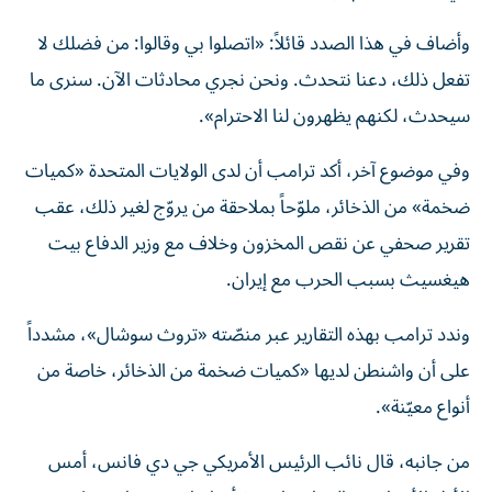
وأضاف في هذا الصدد قائلاً: «اتصلوا بي وقالوا: من فضلك لا
تفعل ذلك، دعنا نتحدث. ونحن نجري محادثات الآن. سنرى ما
سيحدث، لكنهم يظهرون لنا الاحترام».
وفي موضوع آخر، أكد ترامب أن لدى الولايات المتحدة «كميات
ضخمة» من الذخائر، ملوّحاً بملاحقة من يروّج لغير ذلك، عقب
تقرير صحفي عن نقص المخزون وخلاف مع وزير الدفاع بيت
هيغسيث بسبب الحرب مع إيران.
وندد ترامب بهذه التقارير عبر منصّته «تروث سوشال»، مشدداً
على أن واشنطن لديها «كميات ضخمة من الذخائر، خاصة من
أنواع معيّنة».
من جانبه، قال نائب الرئيس الأمريكي جي دي فانس، أمس