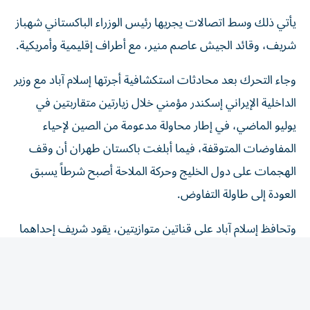
يأتي ذلك وسط اتصالات يجريها رئيس الوزراء الباكستاني شهباز
شريف، وقائد الجيش عاصم منير، مع أطراف إقليمية وأمريكية.
وجاء التحرك بعد محادثات استكشافية أجرتها إسلام آباد مع وزير
الداخلية الإيراني إسكندر مؤمني خلال زيارتين متقاربتين في
يوليو الماضي، في إطار محاولة مدعومة من الصين لإحياء
المفاوضات المتوقفة، فيما أبلغت باكستان طهران أن وقف
الهجمات على دول الخليج وحركة الملاحة أصبح شرطاً يسبق
العودة إلى طاولة التفاوض.
وتحافظ إسلام آباد على قناتين متوازيتين، يقود شريف إحداهما
مع الحكومات والوسطاء، ويتولى منير الأخرى مع المسؤولين
العسكريين والأمنيين في واشنطن وطهران، إذ بقي قائد الجيش
الباكستاني على اتصال مع نائب الرئيس الأمريكي جي دي
فانس والمبعوث ستيف ويتكوف، إلى جانب مباحثات مطولة