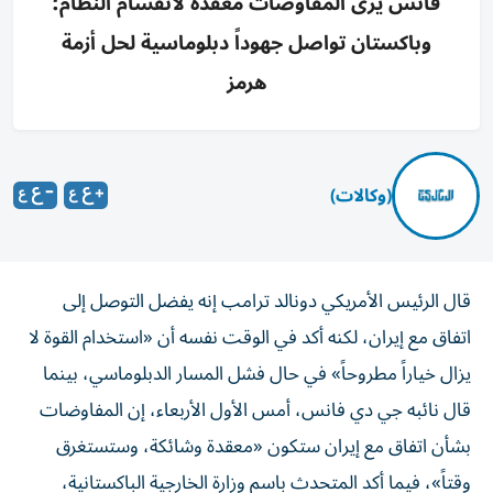
فانس يرى المفاوضات معقدة لانقسام النظام؛
وباكستان تواصل جهوداً دبلوماسية لحل أزمة
هرمز
(وكالات)
قال الرئيس الأمريكي دونالد ترامب إنه يفضل التوصل إلى
اتفاق مع إيران، لكنه أكد في الوقت نفسه أن «استخدام القوة لا
يزال خياراً مطروحاً» في حال فشل المسار الدبلوماسي، بينما
قال نائبه جي دي فانس، أمس الأول الأربعاء، إن المفاوضات
بشأن اتفاق مع إيران ستكون «معقدة وشائكة، وستستغرق
وقتاً»، فيما أكد المتحدث باسم وزارة الخارجية الباكستانية،