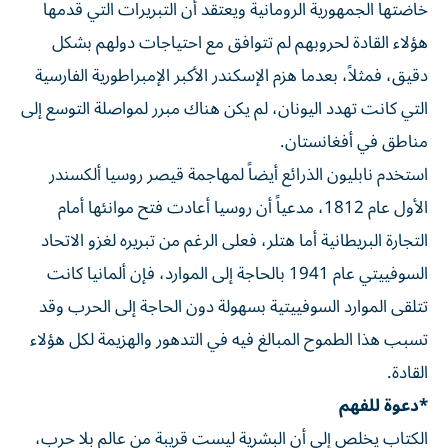
خاضتها الجمهورية الرومانية ويعتقد أن التبريرات التي قدمها
هؤلاء القادة لحروبهم لم تتوافق مع احتياجات دولهم بشكل
دقيق، فمثلاً، بعدما هزم الإسكندر الأكبر الإمبراطورية الفارسية
التي كانت تهدد اليونان، لم يكن هناك مبرر لمواصلة التوسع إلى
مناطق في أفغانستان.
استخدم نابليون الذرائع أيضاً لمهاجمة قيصر روسيا ألكسندر
الأول عام 1812، مدعياً أن روسيا أعادت فتح موانئها أمام
التجارة البريطانية أما هتلر، فعلى الرغم من تبريره لغزو الاتحاد
السوفييتي عام 1941 بالحاجة إلى الموارد، فإن ألمانيا كانت
تتلقى الموارد السوفييتية بسهولة دون الحاجة إلى الحرب وقد
تسبب هذا الطموح المبالغ فيه في التدهور والهزيمة لكل هؤلاء
القادة.
*دعوة للفهم
الكتاب يخلص إلى أن البشرية ليست قريبة من عالم بلا حرب،