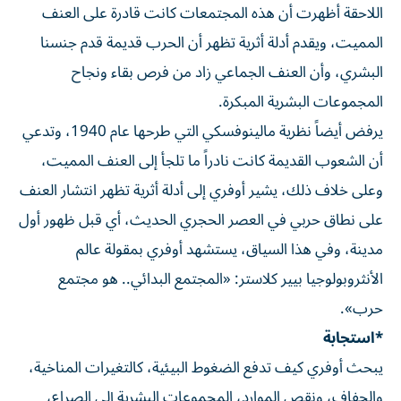
اللاحقة أظهرت أن هذه المجتمعات كانت قادرة على العنف
المميت، ويقدم أدلة أثرية تظهر أن الحرب قديمة قدم جنسنا
البشري، وأن العنف الجماعي زاد من فرص بقاء ونجاح
المجموعات البشرية المبكرة.
يرفض أيضاً نظرية مالينوفسكي التي طرحها عام 1940، وتدعي
أن الشعوب القديمة كانت نادراً ما تلجأ إلى العنف المميت،
وعلى خلاف ذلك، يشير أوفري إلى أدلة أثرية تظهر انتشار العنف
على نطاق حربي في العصر الحجري الحديث، أي قبل ظهور أول
مدينة، وفي هذا السياق، يستشهد أوفري بمقولة عالم
الأنثروبولوجيا بيير كلاستر: «المجتمع البدائي.. هو مجتمع
حرب».
*استجابة
يبحث أوفري كيف تدفع الضغوط البيئية، كالتغيرات المناخية،
والجفاف، ونقص الموارد، المجموعات البشرية إلى الصراع،