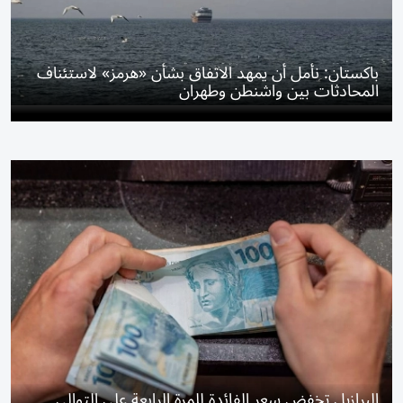
باكستان: نأمل أن يمهد الاتفاق بشأن «هرمز» لاستئناف
المحادثات بين واشنطن وطهران
البرازيل تخفض سعر الفائدة للمرة الرابعة على التوالي