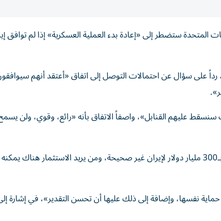
لايات ‌المتحدة ستضطر إلى «إعادة ‌بدء العملية العسكرية» إذا لم ⁠توافق إ
ً على سؤال عن احتمالات التوصل ​إلى ‌اتفاق «أعتقد ‌أنهم سيوافقون
ر».
سنسقط عليهم القنابل»، واصفاً الاتفاق بأنه «رائع، وقوي، ولن يسمح 
وأكمل: «لن نستثمر أي أموال في إيران، الأنباء عن صندوق بـ300 مليار دولار لإيران غير صحيحة، ومن يريد الاستثمار هناك يم
ماية نفسها، وإضافة إلى ذلك عليها أن تحسن التقدير»، في إشارة إل