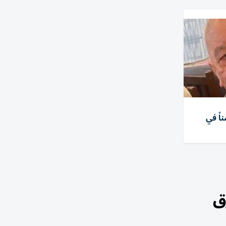
اً في
ق