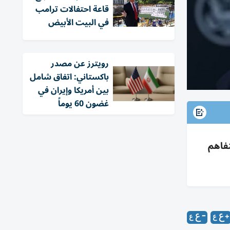
قاعة احتفالات ترامب
في البيت الأبيض
‏رويترز عن مصدر
باكستاني: اتفاق شامل
بين أمريكا وإيران في
غضون 60 يوماً
تثمار أمريكي ولا صندوق 300 مليار؛ التفاهم