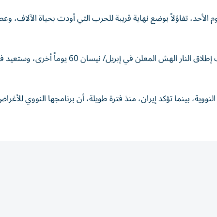
وم الأحد، تفاؤلاً بوضع نهاية قريبة للحرب التي أودت بحياة الآلاف، و
ويقول مسؤولون من البلدين، إن مذكرة التفاهم ستمدّد وقف إطلاق النار الهش المعلن في إبريل/ نيسان 60 يوماً أخرى
لنووية، بينما تؤكد ‌إيران، منذ فترة طويلة، أن ‌برنامجها النووي للأغرا