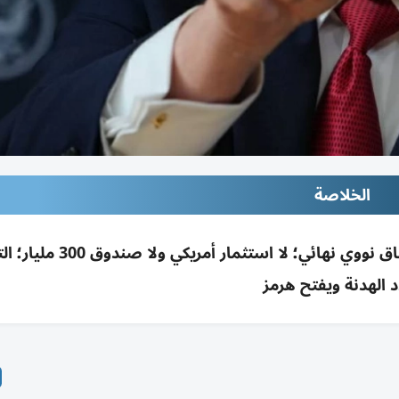
الخلاصة
ترامب: سنستأنف القصف إن لم تلتزم إيران باتفاق نووي نهائي؛ لا اس
 الهدنة ويفتح هرمز