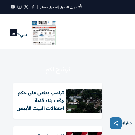
تسجيل الدخول
|
تسجيل حساب
دبي
--°
نرشح لكم
ترامب يطعن على حكم
وقف بناء قاعة
احتفالات البيت الأبيض
شارك