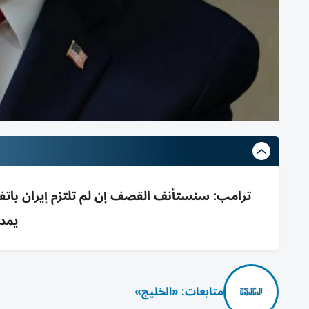
يمدد
متابعات: «الخليج»