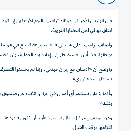
قال ‌الرئيس الأمريكي دونالد ترامب، ​اليوم ⁠الأربعاءن ‌إن الو
اتفاق نهائي لحل القضايا النووية.
وأضاف ترامب، ​على هامش قمة ‌مجموعة السبع في فرنسا، ⁠ردا
يوافقوا، فلا ‌بأس. فسنضطر ‌إلى ⁠إعادة ‌بدء العملية، ولن نخس
وأوضح أن «الاتفاق مع إيران مبدئي، وإذا لم يحسنوا التصرف 
بامتلاك سلاح نووي».
بذلك».
وعن موقف إسرائيل، قال ترامب: «أريد أن تكون قادرة على ح
التزامها بوقف القتال.