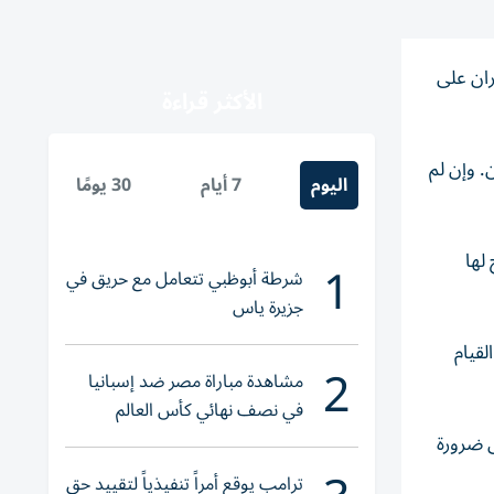
يران على
الأكثر قراءة
. وإن لم
اليوم
7 أيام
30 يومًا
لها
1
شرطة أبوظبي تتعامل مع حريق في
جزيرة ياس
كنه القيام
2
مشاهدة مباراة مصر ضد إسبانيا
في نصف نهائي كأس العالم
لناشئات اليد 2026
ى ضرورة
ترامب يوقع أمراً تنفيذياً لتقييد حق