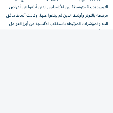
التمييز بدرجة متوسطة بين الأشخاص الذين أبلغوا عن أعراض
مرتبطة بالتوتر وأولئك الذين لم يبلغوا عنها. وكانت أنماط تدفق
الدم والمؤشرات المرتبطة باستقلاب الأنسجة من أبرز العوامل
التي أسهمت في النتائج.
وقال الباحثون إن النتائج تقدم دليلًا أولياً على إمكانية رصد
بعض التأثيرات الجسدية المرتبطة بالضيق النفسي باستخدام
أجهزة قابلة للارتداء، لكنهم شددوا على أن التقنية لا تزال في
مرحلة إثبات المفهوم، ولا يمكن استخدامها حالياً لتشخيص
الاكتئاب أو القلق.
ويعتزم الباحثون اختبار الجهاز على مجموعات أكبر وفي بيئات
سريرية مختلفة لتحديد مدى دقته، وإمكانية استخدامه مستقبلاً
لمراقبة التغيرات الصحية بمرور الوقت.