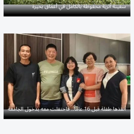
سفينة أثرية محفوظة بالكامل في أعماق بحيرة
أنقذها طفلة قبل 16 عاماً.. فاحتفلت معه بدخول الجامعة