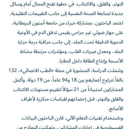
التوتر، والقلق، والاكتئاب، في خطوة تفتح المجال أمام وسائل
جديدة لمتابعة الصحة النفسية إلى جانب التقييمات التقليدية.
اعتمد الباحثون، بمشاركة خبراء من جامعة أستون البريطانية،
على جهاز ضوئي غير جراحي يقيس تدفق الدم في الأوعية
الدموية الدقيقة تحت الجلد، إلى جانب مراقبة درجة حرارة
الجلد، ومعدل ضربات القلب، ومؤشرات مرتبطة بنشاط
الأنسجة وإنتاج الطاقة داخل الخلايا.
وشملت الدراسة، المنشورة في مجلة «الطب الاتصالي»، 132
بالغاً تتراوح أعمارهم بين 18 و94 عاماً، من 19 دولة. وأكمل
المشاركون استبياناً من 21 سؤالاً لتقييم مستويات الاكتئاب
والقلق والتوتر، قبل إخضاعهم لقياسات متكررة لأطراف
الأصابع.
وباستخدام تقنيات التعلم الآلي، قارن الباحثون البيانات
الفسيولوجية في إجابات المشاركين، وتمكنت النماذج من