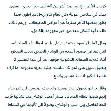
كوكب الأرض، إذ تم رصد أكثر من 40 ألف جبل بحري، بعضها
يمتد في سلاسل طويلة مثل نظام هاواي–الإمبراطور، فيما
يظهر بعضها الآخر منفرداً عبر أحواض المحيطات. ورغم ذلك،
ظلت آلية تشكل معظمها غير مفهومة بالكامل.
وظل العلماء لعقود يعتمدون على فرضية «النقاط الساخنة»،
التي تفترض صعود أعمدة من الوشاح العميق تذيب الصخور
أثناء تحرك الصفائح التكتونية فوقها. غير أن هذا التفسير لا
ينطبق سوى على نحو 50 سلسلة جبلية بحرية معروفة، ما ترك
غالبية التكوينات بلا تفسير واضح.
وقال د. ليو ليجون، من المعهد والباحث الرئيسي في الدراسة،
إنهم تتبعوا بنظام المحاكاة مسار أعمدة الوشاح منذ نشأتها قرب
الحد الفاصل بين اللب والوشاح، وصولاً إلى تأثيرها في النشاط