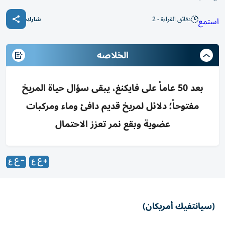
دقائق القراءة - 2
استمع
شارك
الخلاصه
بعد 50 عاماً على فايكنغ، يبقى سؤال حياة المريخ
مفتوحاً؛ دلائل لمريخ قديم دافئ وماء ومركبات
عضوية وبقع نمر تعزز الاحتمال
(سيانتفيك أمريكان)
بعد مرور نصف قرن على هبوط مركبة «فايكنغ 1» التابعة لوكالة