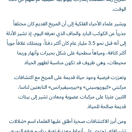
الوقت.
ويشير علماء الأحياء الفلكية إلى أن المريخ القديم كان مختلفاً
جذرياً عن الكوكب البارد والجاف الذي نعرفه اليوم، إذ تشير الأدلة
إلى أنه قبل نحو 3.5 مليار عام كان أكثر دفئاً، ويمتلك غلافاً جوياً
أكثر كثافة، ومياهاً سطحية على شكل بحيرات وأنهار وربما
محيطات، وهي ظروف قد تكون مناسبة لظهور الحياة.
وتعززت فرضية وجود حياة قديمة على المريخ مع اكتشافات
مركبتي «كيوريوسيتي» و«بيرسيفيرانس» التابعتين لناسا،
اللتين عثرتا على مركبات عضوية ومعادن تشير إلى بيئات
قديمة صالحة للحياة.
ومن أبرز الاكتشافات صخرة أطلق عليها العلماء اسم «شلالات
تشييافا»، تحتوي على أنماط معدنية تعرف باسم «بقع النمر»،