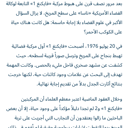
الفضاء الأمريكية «ناسا» على سطح المريخ، لا يزال السؤال
الأكبر في علوم الفضاء بلا إجابة حاسمة: هل كانت هناك حياة
على الكوكب الأحمر؟
في 20 يوليو 1976، أصبحت «فايكنغ 1» أول مركبة فضائية
تهبط بنجاح على المريخ وترسل صوراً قريبة لسطحه، حيث
كشفت عن مشهد صخري قاحل مليء بالحصى. وكانت المهمة
تهدف إلى البحث عن علامات وجود كائنات حية، لكنها خرجت
بنتائج أثارت الجدل بدلاً من تقديم إجابة نهائية.
وخلال العقود الماضية اعتبر معظم العلماء أن المركبتين
«فايكنغ 1» و2 لم تجدا دليلاً مؤكداً على وجود حياة، إلا أن بعض
الباحثين ما زالوا يعتقدون أن التجارب التي أجريت على تربة
المريخ ربما التقطت إشارات بيولوجية حقيقية لم تُفهم في ذلك