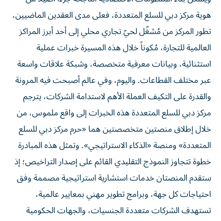
هوية مركز دبي للسلع المتعددة، فعلى مدى العقدين الماضيين،
تطور المركز من مُشغّل لحيّ تجاري محلي إلى أحد أبرز المراكز
العالمية للتجارة، مُكوناً خلال هذه المسيرة خبرات عملية
استثنائية، وبيانات معرفية متخصصة، وشبكة علاقات واسعة
عبر مختلف القطاعات. واليوم، وفي عالم أصبحت فيه المرونة
والقدرة على التكيف العملة الأهم لاستدامة الشركات، يترجم
مركز دبي للسلع المتعددة هذه الخبرات إلى واقع ملموس، من
خلال إطلاق منصتين متخصصتين هما «حرم مركز دبي للسلع
المتعددة» ومنصة «الذكاء الاستراتيجي». وتمثل هذه المبادرة
خطوة تتجاوز النموذج التقليدي القائم على إصدار التراخيص؛ إذ
ستقدم المنصتان خدمات استشارية استراتيجية مصممة وفق
احتياجات كل جهة، وبرامج تطوير مهني بمعايير عالمية،
تستهدف الشركات متعددة الجنسيات، والجهات الحكومية