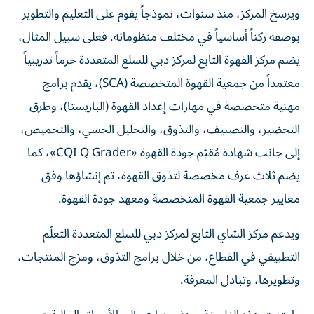
ويرسخ المركز، منذ سنوات، نموذجاً يقوم على التعليم والتطوير
بوصفه ركناً أساسياً في مختلف منظوماته. فعلى سبيل المثال،
يضم مركز القهوة التابع لمركز دبي للسلع المتعددة حرماً تدريبياً
معتمداً من جمعية القهوة المتخصصة (SCA)، يقدم برامج
مهنية متخصصة في مهارات إعداد القهوة (الباريستا)، وطرق
التحضير، والتصنيف، والتذوق، والتحليل الحسي، والتحميص،
إلى جانب شهادة مُقيّم جودة القهوة «CQI Q Grader»، كما
يضم ثلاث غرف مخصصة لتذوق القهوة، تم إنشاؤها وفق
معايير جمعية القهوة المتخصصة ومعهد جودة القهوة.
ويدعم مركز الشاي التابع لمركز دبي للسلع المتعددة التعلّم
التطبيقي في القطاع، من خلال برامج التذوق، ومزج المنتجات،
وتطويرها، وتبادل المعرفة.