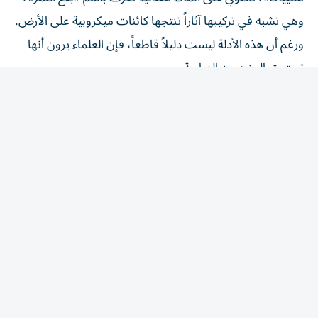
وهي تشبه في تركيبها آثاراً تنتجها كائنات ميكروبية على الأرض.
ورغم أن هذه الأدلة ليست دليلاً قاطعاً، فإن العلماء يرون أنها
تستحق المزيد من الدراسة.
كما أعاد اكتشاف مركبات عضوية في تربة المريخ إحياء النقاش
حول نتائج «فايكنغ»، بعدما كان غياب هذه المركبات أحد
الأسباب الرئيسية لاستبعاد وجود حياة. ويعتقد بعض الباحثين
أن مركبات مثل «البيركلورات» ربما أخفت وجود مواد عضوية
خلال التجارب الأولى.
المقالة التالية