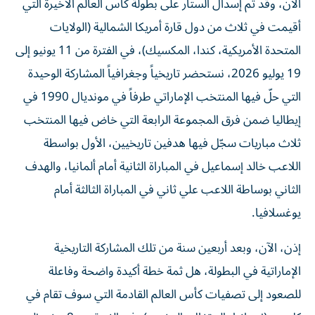
أقيمت في ثلاث من دول قارة أمريكا الشمالية (الولايات
المتحدة الأمريكية، كندا، المكسيك)، في الفترة من 11 يونيو إلى
19 يوليو 2026، نستحضر تاريخياً وجغرافياً المشاركة الوحيدة
التي حلّ فيها المنتخب الإماراتي طرفاً في مونديال 1990 في
إيطاليا ضمن فرق المجموعة الرابعة التي خاض فيها المنتخب
ثلاث مباريات سجّل فيها هدفين تاريخيين، الأول بواسطة
اللاعب خالد إسماعيل في المباراة الثانية أمام ألمانيا، والهدف
الثاني بوساطة اللاعب علي ثاني في المباراة الثالثة أمام
يوغسلافيا.
إذن، الآن، وبعد أربعين سنة من تلك المشاركة التاريخية
الإماراتية في البطولة، هل ثمة خطة أكيدة واضحة وفاعلة
للصعود إلى تصفيات كأس العالم القادمة التي سوف تقام في
كل من (إسبانيا، البرتغال، المغرب)، في الفترة من 8 يونيو إلى