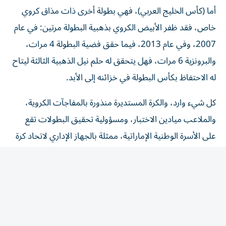
خاص، فقد ظفر الأبيض الكروي بذهبية البطولة مرتين: في عام
2007، وفي عام 2013، فيما حقق فضية البطولة 4 مرات،
والبرونزية 6 مرات، فهل يتحقق له حلم نيل الذهبية الثالثة ليتاح
له الاحتفاظ بكأس البطولة في خزائنه إلى الأبد.
كل شيء وارد، والكرة المستديرة منذورة بالمفاجآت الكروية،
والملاعب ميادين الاختبار، ومسؤولية تحقيق البطولات تقع
على الأسرة الوطنية الإماراتية، ممثلة بالجهاز الإداري لاتحاد كرة
القدم، والجهاز الفني للمنتخب الإماراتي، والجهاز الرياضي ممثلاً
بلاعبي المنتخب، والأسرة الشعبية ممثلة بالجماهير الرياضية،
سواء التي توجد قلباً وقالباً في المدرجات، أم التي توجد أمام
شاشات التلفزيون.. فالكل واحد، والهدف واحد، والوطن وحدة
واحدة لا تتجزأ أبداً.