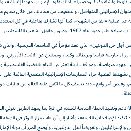
اريخاً ونشأة وكياناً ومصيراً»، لذلك تقود الإمارات جهوداً إنسانية د
دوان الإسرائيلي المتواصل، والتخفيف من معاناته، من خلال تقديم 
 عبر عملية «الفارس الشهم»، كما أنها تشارك بفاعلية في كل المنتديا
 1967، وصون حقوق الشعب الفلسطيني.
ن أجل حل الدولتين» الذي عقد مؤخراً في العاصمة الفرنسية، والذي 
هود متواصلة، ومواقف ثابتة تعبّر عن التزام بالقضية الفلسطينية و
تشهدها القضية جراء الممارسات الإسرائيلية العنصرية القائمة على 
لضم، وفرض أمر واقع جديد ينسف كل ما اتفق عليه العالم من قرارات دو
قلة.
لة دعم وتنفيذ الخطة الشاملة للسلام في غزة بما يمهد الطريق لتولي ال
 تنفيذ الإصلاحات اللازمة»، وأشار إلى أن «استمرار التوتر في الضفة ال
والإسرائيليين، وتقويضاً لحل الدولتين». وأوضح المرر أن دولة الإمار