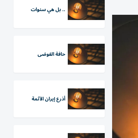
.. بل هي سنوات
حافة الفوضى
أذرع إيران الآثمة