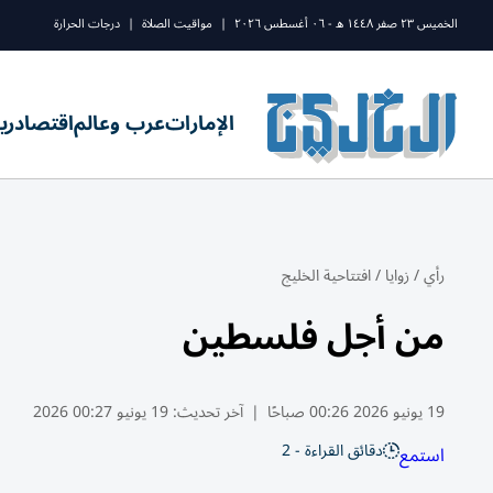
الخميس ٢٣ صفر ١٤٤٨ ه - ٠٦ أغسطس ٢٠٢٦
|
مواقيت الصلاة
|
درجات الحرارة
الإمارات
عرب وعالم
اقتصاد
ري
رأي
/
زوايا
/
افتتاحية الخليج
من أجل فلسطين
19 يونيو 2026 00:26 صباحًا
|
آخر تحديث:
19 يونيو 00:27 2026
دقائق القراءة - 2
استمع