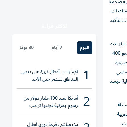
ولية ضخمة
مساعدات
ت لتأكيد
الأكثر قراءة
شارك فيه
اليوم
7 أيام
30 يومًا
وفد إماراتي برئاسة خليفة شاهين المرر، وزير دولة، إلى جانب وزراء خارجية فرنسا وبريطانيا وكندا، وممثلين عن الاتحاد الأوروبي، ونحو 400
ضرورة
1
الإمارات.. أمطار غزيرة على بعض
المضي
المناطق تستمر حتى الأحد
لية تجسد
2
أمريكا تعيد 100 مليار دولار من
سلطة
رسوم جمركية فرضها ترامب
غربية
ات
بث مباشر.. قرعة دوري أبطال