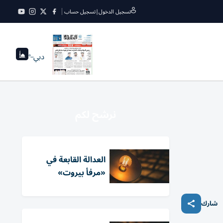
تسجيل الدخول
|
تسجيل حساب
دبي
--°
نرشح لكم
العدالة القابعة في
«مرفأ بيروت»
شارك