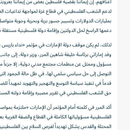
أعناقهم. إن إيماننا بقضية فلسطين بعض من إيماننا بعروبتنا ت
لدعم الشعب الفلسطيني في قطاع غزة لمواجهة تداعيات الع
بمليارات الدولارات وتسيير جسور برية وبحرية وجوية متواصلة
دعمها الراسخ لحل الدولتين وإقامة دولة فلسطينية مستقلة ذات سيادة على حدود عام
لذلك، لم يكن موقف دولة الإمارات في مؤتمر «نداء باريس م
مسؤول وممثل عن منظمات مجتمع مدني دولية، إلا جزءاً من ج
التوصل إلى حل سياسي سلمي لها، في ظل حالة الجمود التي 
قدماً في تنفيذ سياسة التوسع والتهجير والتهويد تمهيداً ل
حق الشعب الفلسطيني في تقرير مصيره وإقامة دولته المست
أكد المرر في كلمته أمام المؤتمر أن الإمارات «ملتزمة بمواص
الفلسطينية مسؤولياتها الكاملة في القطاع والضفة الغربية بعد
المحتلة والقدس يشكل تهديداً لفرص السلام بين الفلسطينيين 