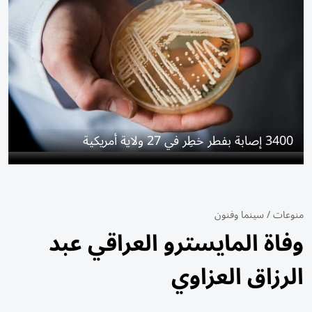
3400 إصابة بفطر خطِر في 27 ولاية أمريكية
منوعات
/
سينما وفنون
وفاة المايسترو العراقي عبد
الرزاق العزاوي