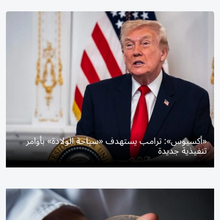
«أكسيوس»: ترامب يستهدف «سياحة الولادة» بأوامر
تنفيذية جديدة