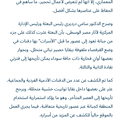
المعماري، إلا أنها لم تتعرض لأعمال تحجير، ما ساهم في
الحفاظ على عناصرها بشكل أفضل.
وصرح الدكتور سامي درديري رئيس البعثة ورئيس الإدارة
المركزية لآثار مصر الوسطى، بأن البعثة عثرت كذلك على جزء
من جبانة تعود إلى عصور ما قبل "الأسرات" بها دفنات في
وضع القرفصاء ملفوفة ببقايا حصير نباتي متحلل، وبجوار
بعضها أوانٍ فخارية ذات حافة سوداء يمكن تأريخها إلى فترتي
نقادة الثانية والثالثة.
كما تم الكشف عن عدد من الدفنات الآدمية الفردية والجماعية،
عثر على بعضها داخل بقايا توابيت خشبية متحللة، ويرجح
تأريخها إلى العصر المتأخر، وهو ما يؤكد استمرارية استخدام
المنطقة كجبانة عبر عصور تاريخية متعاقبة، فيما يجري العمل
بالموقع حالياً للكشف عن المزيد من أسراره.