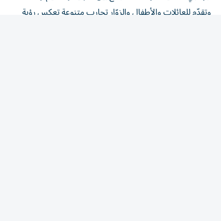
وتقدّم للعائلات والأطفال والزوّار تجارب متنوعة تعكس رؤية
العاصمة الإماراتية في ترسيخ مكانتها، وجهة عالمية تنبض
بالحياة على مدار العام.
وفي هذا الإطار يبرز المشهد الثقافي في جزيرة السعديات من
خلال برامجها الصيفية التي تجمع بين الفنون، والعلوم، والتراث،
إذ يقدّم «متحف اللوفر أبوظبي» معارض وجولات إرشادية،