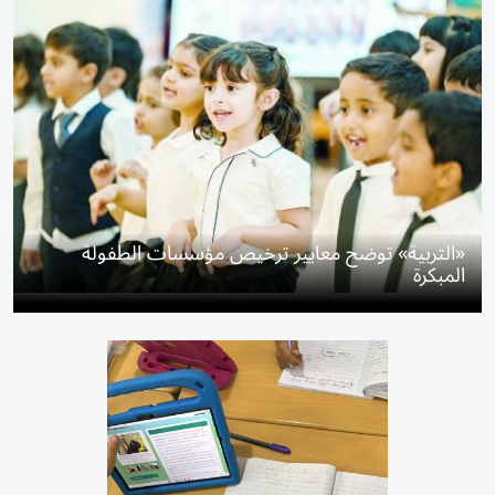
«التربية» توضح معايير ترخيص مؤسسات الطفولة
المبكرة