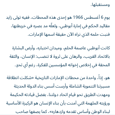
يوم 6 أغسطس 1966 هو إحدى هذه المحطات، ففيه تولى زايد
مقاليد الحكم في إمارة أبوظبي، ولعلّه مد بصره في خريطتها،
فنبت حلمه الذي نراه الآن حقيقة اسمها الإمارات.
كانت أبوظبي عاصمة الحلم، وميدان اختباره، وأرض البشارة
بالاتحاد القريب، والرهان على ثروة لا تنضب: الإنسان، والثقة
المحقة في إخلاص إخوانه المؤسسين للفكرة، رغم أي تحدٍ.
هو، إذاً، واحدة من محطات الإمارات التاريخية «شكلت انطلاقة
مسيرتنا التنموية الشاملة وأرست أسس بناء الدولة الحديثة
ومهدت الطريق نحو قيام اتحاد دولتنا، بفضل قيادته الحكيمة
ورؤيته الملهمة التي آمنت بأن بناء الإنسان هو الركيزة الأساسية
لبناء الوطن وأساس تقدمه وازدهاره»، كما يصفها صاحب
السمو الشيخ محمد بن زايد آل نهيان، رئيس الدولة، حفظه الله.