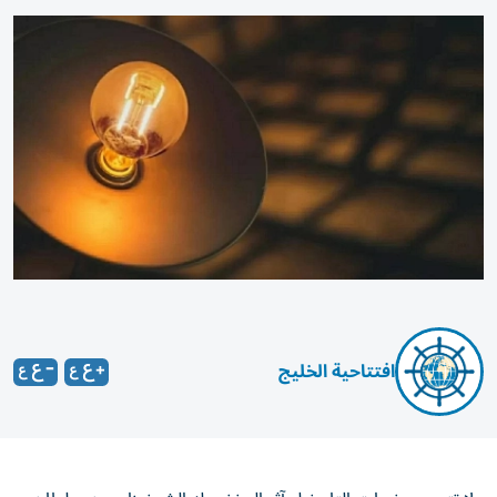
افتتاحية الخليج
لا تتسع صفحات التاريخ لمآثر المغفور له الشيخ زايد بن سلطان