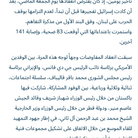
تأخير يومين، إذ كان يفترض انعفادها يوم الجمعة الماضي، بعد
أن كادت إسرائيل تفجيرها قبل أن تبدأ، لعدم التزامها بوقف
الحرب على لبنان، وفق البند الأول من مذكرة التفاهم،
واستمرت باعتداءاتها التي أوقعت 83 ضحية، وإصابة 141
آخرين.
سبقت انعقاد المفاوضات وجهاً لوجه هذه المرة، بين الوفدين
الأمريكي برئاسة نائب الرئيس جي دي فانس، والإيراني برئاسة
رئيس مجلس الشورى محمد باقر قاليباف، سلسلة اجتماعات،
ثنائية وثلاثية ورباعية، بين الوفود المشاركة، شاركت فيها
باكستان من خلال رئيس الوزراء شهباز شريف وقائد الجيش
عاصم منير، ودولة قطر من خلال رئيس الوزراء وزير الخارجية
الشيخ محمد بن عبد الرحمن آل ثاني، في إطار جهود التمهيد
للقاء الموسع من خلال الاتفاق على تشكيل مجموعات فنية