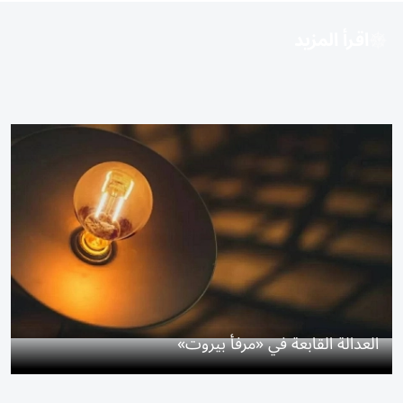
اقرأ المزيد
العدالة القابعة في «مرفأ بيروت»