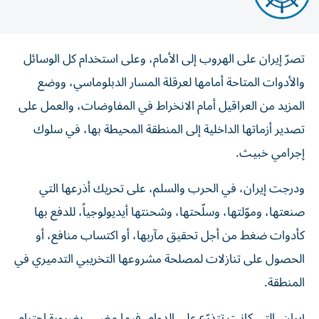
تصرّ إيران على الهروب إلى الأمام، وعلى استخدام كل الوسائل
والأدوات المتاحة أمامها لعرقلة المسار الدبلوماسي، ووضع
المزيد من العراقيل أمام الانخراط في المفاوضات، والعمل على
تصدير أزماتها الداخلية إلى المنطقة المحيطة بها، في سلوك
إجرامي خبيث.
ودرجت إيران، في الحرب والسلم، على تحريك أذرعها التي
صنعتها، وموّلتها، وسلّحتها، وشحنتها أيديولوجياً، للدفع بها
كأدوات ضغط من أجل تحقيق مآربها، أو اكتساب منافع، أو
الحصول على تنازلات لمصلحة مشروعها التخريبي التدميري في
المنطقة.
إيران، التي كانت تتذرّع على الدوام، فيما مضى، بضرورة احترام