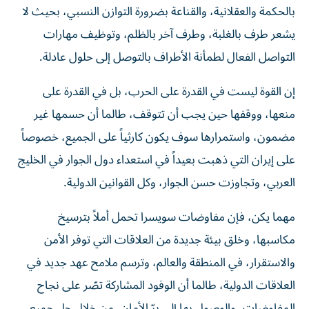
بالحكمة والعقلانية، والقناعة بضرورة التوازن النسبي، بحيث لا
يشعر طرف بالغلبة، وطرف آخر بالظلم، وتوظيف مهارات
التواصل الفعال لطمأنة الأطراف بالتوصل إلى حلول عادلة.
إن القوة ليست في القدرة على الحرب، بل في القدرة على
منعها، ووقفها حين يجب أن تتوقف، طالما أن حسمها غير
مضمون، واستمرارها سوف يكون كارثياً على الجميع، خصوصاً
على إيران التي ذهبت بعيداً في استعداء دول الجوار في الخليج
العربي، وتجاوزت حسن الجوار، وكل القوانين الدولية.
مهما يكن، فإن مفاوضات سويسرا تحمل أملاً بترسيخ
مكاسبها، وخلق بيئة جديدة من العلاقات التي توفر الأمن
والاستقرار، في المنطقة والعالم، وترسم ملامح عهد جديد في
العلاقات الدولية، طالما أن الوفود المشاركة تصّر على نجاح
المفاوضات، والوصول بها إلى برّ الأمان، من خلال حل جميع