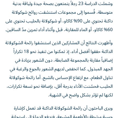
وشملت الدراسة 23 رجلاً يتمتعون بصحة جيدة ولياقة بدنية
متوسطة، قُسموا إلى مجموعات استنشقت روائح شوكولاتة
داكنة تحتوي على 90% كاكاو، أو شوكولاتة بالحليب تحتوي على
60% كاكاو، أو الماء للمقارنة، قبل وأثناء أداء تمرين مدّ الساقين.
وأظهرت النتائج أن المشاركين الذين استنشقوا رائحة الشوكولاتة
الداكنة حققوا أفضل أداء، إذ تمكنوا من تنفيذ نحو 18 تكراراً
إضافياً مقارنة بالمجموعة الضابطة، دون الشعور بزيادة في
الجهد المبذول. كما انخفض لديهم الشعور بالجوع والرغبة في
تناول الطعام، مع ارتفاع الإحساس بالشبع. أما رائحة شوكولاتة
الحليب فحسّنت الأداء بدرجة أقل، بإضافة نحو تسعة تكرارات،
لكنها لم تؤثر بشكل واضح في الشهية.
ويرى الباحثون أن رائحة الشوكولاتة الداكنة قد تعمل كإشارة
حسية مرتبطة بالأطعمة المشبعة، فتدفع الدماغ إلى استجابة