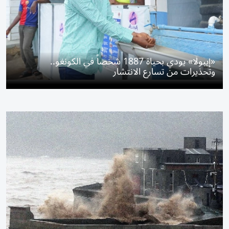
«إيبولا» يودي بحياة 1887 شخصاً في الكونغو..
وتحذيرات من تسارع الانتشار