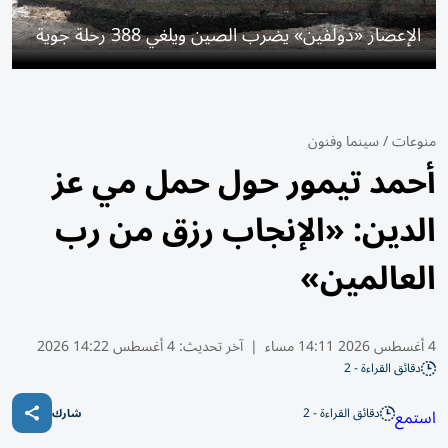
الإعصار «دولفين» يضرب الصين ويلغي 388 رحلة جوية
منوعات
/
سينما وفنون
أحمد تيمور حول حمل مي عز
الدين: «الإنجاب رزق من رب
العالمين»
4 أغسطس 2026 14:11 مساء
|
آخر تحديث:
4 أغسطس 14:22 2026
دقائق القراءة - 2
دقائق القراءة - 2
استمع
شارك