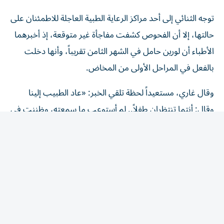
توجه الثنائي إلى أحد مراكز الرعاية الطبية العاجلة للاطمئنان على
حالتها، إلا أن الفحوص كشفت مفاجأة غير متوقعة، إذ أخبرهما
الأطباء أن لورين حامل في الشهر الثامن تقريباً، وأنها دخلت
بالفعل في المراحل الأولى من المخاض.
وقال غاري، مستعيداً لحظة تلقي الخبر: «عاد الطبيب إلينا
وقال: أنتما تنتظران طفلاً.. لم أستوعب ما سمعته، وظننت في
البداية أنه يمزح».
وأضاف أن أول ما قاله لخطيبته بعد خروج الطبيب كان:
«أحبك.. وستكونين بخير».
«لم أشعر بأي أعراض»..الأم تروي
تفاصيل الصدمة