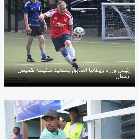
رئيس وزراء بريطانيا السابق يستعيد سكينته بقميص
أرسنال