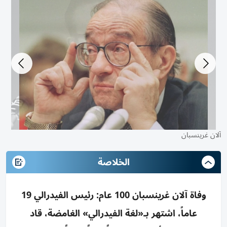
آلان غرينسبان
آل
الخلاصة
وفاة آلان غرينسبان 100 عام: رئيس الفيدرالي 19
عاماً، اشتهر بـ«لغة الفيدرالي» الغامضة، قاد