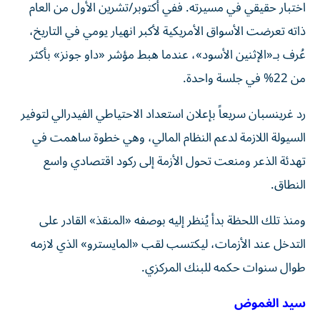
اختبار حقيقي في مسيرته. ففي أكتوبر/تشرين الأول من العام
ذاته تعرضت الأسواق الأمريكية لأكبر انهيار يومي في التاريخ،
عُرف بـ«الإثنين الأسود»، عندما هبط مؤشر «داو جونز» بأكثر
من 22% في جلسة واحدة.
رد غرينسبان سريعاً بإعلان استعداد الاحتياطي الفيدرالي لتوفير
السيولة اللازمة لدعم النظام المالي، وهي خطوة ساهمت في
تهدئة الذعر ومنعت تحول الأزمة إلى ركود اقتصادي واسع
النطاق.
ومنذ تلك اللحظة بدأ يُنظر إليه بوصفه «المنقذ» القادر على
التدخل عند الأزمات، ليكتسب لقب «المايسترو» الذي لازمه
طوال سنوات حكمه للبنك المركزي.
سيد الغموض