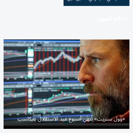
اقرأ المزيد
«وول ستريت» تُنهي أسبوع عيد الاستقلال بمكاسب