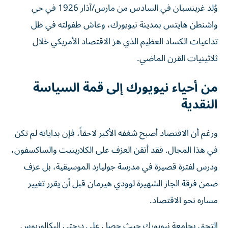
وُلد غرينسبان في السادس من مارس/آذار 1926 في حي
واشنطن هايتس بمدينة نيويورك، وعاش طفولته في ظل
تداعيات الكساد العظيم الذي هز الاقتصاد الأمريكي خلال
ثلاثينيات القرن الماضي.
من أحياء نيويورك إلى قمة السياسة
النقدية
ورغم أن الاقتصاد أصبح شغفه الأكبر لاحقاً، فإن بداياته لم تكن
في هذا المجال. فقد أتقن العزف على الكلارينيت والساكسفون،
ودرس لفترة قصيرة في مدرسة جوليارد الموسيقية، بل عزف
ضمن فرقة الجاز الشهيرة لوودي هيرمان قبل أن يقرر تغيير
مساره نحو الاقتصاد.
التحق بجامعة نيويورك حيث حصل على درجتي البكالوريوس