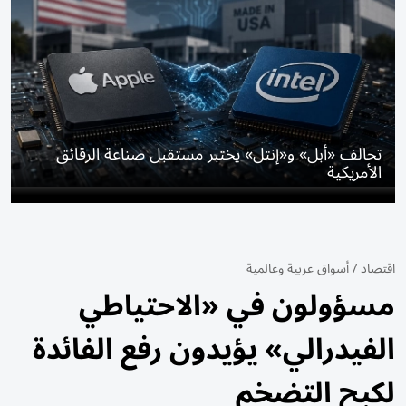
تحالف «أبل» و«إنتل» يختبر مستقبل صناعة الرقائق
الأمريكية
اقتصاد
/
أسواق عربية وعالمية
مسؤولون في «الاحتياطي
الفيدرالي» يؤيدون رفع الفائدة
لكبح التضخم