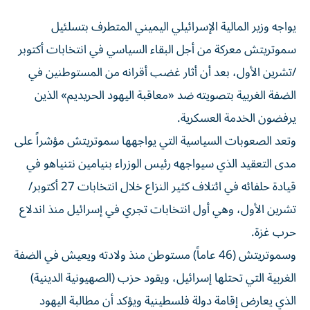
يواجه وزير المالية الإسرائيلي اليميني المتطرف بتسلئيل
سموتريتش معركة من أجل البقاء السياسي ‌في انتخابات أكتوبر
/تشرين الأول، بعد أن أثار غضب أقرانه من المستوطنين في
الضفة الغربية بتصويته ضد «معاقبة اليهود الحريديم» الذين
يرفضون الخدمة العسكرية.
وتعد الصعوبات ​السياسية التي يواجهها سموتريتش مؤشراً ⁠على
مدى التعقيد الذي سيواجهه رئيس الوزراء بنيامين نتنياهو في
قيادة حلفائه في ائتلاف كثير النزاع خلال انتخابات 27 أكتوبر/
تشرين الأول، ‌وهي أول انتخابات تجري في إسرائيل منذ اندلاع
‌حرب غزة.
وسموتريتش (46 عاماً) مستوطن منذ ولادته ويعيش في الضفة
الغربية التي تحتلها إسرائيل، ويقود حزب (الصهيونية الدينية)
الذي يعارض إقامة دولة فلسطينية ويؤكد أن مطالبة اليهود