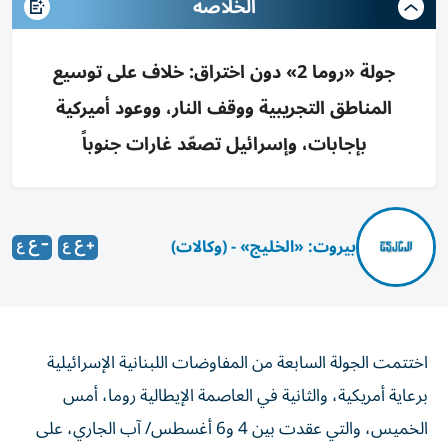
الخلاصه
جولة «روما 2» دون اختراق: خلاف على توسيع
المناطق التجريبية ووقف النار، ووعود أميركية
بإجابات، وإسرائيل تصعّد غارات جنوباً
بيروت: «الخليج» - (وكالات)
اختتمت الجولة السابعة من المفاوضات اللبنانية الإسرائيلية
برعاية أمريكية، والثانية في العاصمة الإيطالية روما، أمس
الخميس، والتي عقدت بين 4 و6 أغسطس/ آب الجاري، على
وقع التصعيد الإسرائيلي في جنوب لبنان من دون تحقيق تقدم،