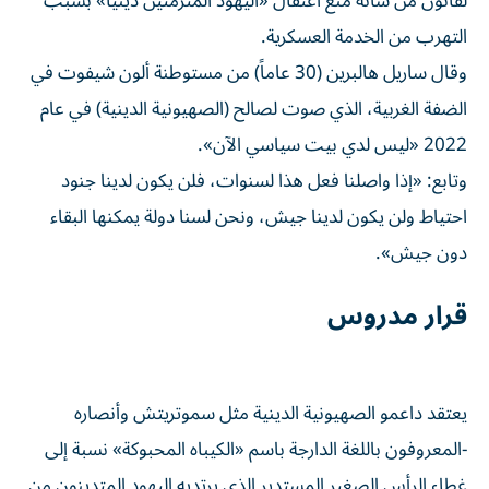
لقانون من شأنه منع اعتقال «اليهود المتزمتين دينياً» بسبب
التهرب من الخدمة العسكرية.
وقال ساريل هالبرين (30 عاماً) من مستوطنة ألون شيفوت في
الضفة الغربية، الذي صوت لصالح (الصهيونية الدينية) في عام
2022 «ليس لدي بيت سياسي الآن».
وتابع: «إذا واصلنا فعل هذا لسنوات، فلن يكون لدينا جنود
احتياط ولن يكون لدينا جيش، ونحن لسنا دولة يمكنها البقاء
دون جيش».
قرار مدروس
يعتقد داعمو الصهيونية الدينية مثل سموتريتش وأنصاره
-المعروفون باللغة الدارجة ​باسم «الكيباه المحبوكة» نسبة إلى
غطاء الرأس الصغير المستدير الذي يرتديه اليهود المتدينون من