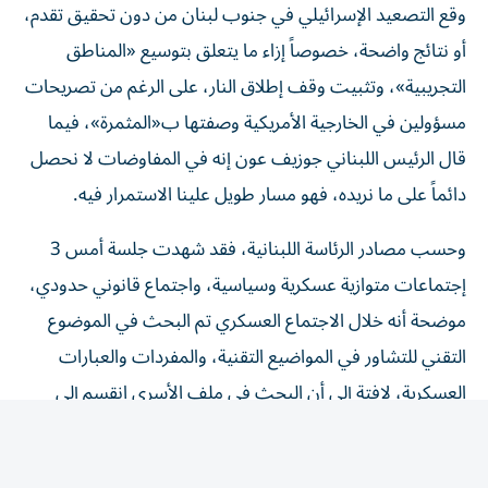
أو نتائج واضحة، خصوصاً إزاء ما يتعلق بتوسيع «المناطق
التجريبية»، وتثبيت وقف إطلاق النار، على الرغم من تصريحات
مسؤولين في الخارجية الأمريكية وصفتها ب«المثمرة»، فيما
قال الرئيس اللبناني جوزيف عون إنه في المفاوضات لا نحصل
دائماً على ما نريده، فهو مسار طويل علينا الاستمرار فيه.
وحسب مصادر الرئاسة اللبنانية، فقد شهدت جلسة أمس 3
إجتماعات متوازية عسكرية وسياسية، واجتماع قانوني حدودي،
موضحة أنه خلال الاجتماع العسكري تم البحث في الموضوع
التقني للتشاور في المواضيع التقنية، والمفردات والعبارات
العسكرية، لافتة إلى أن البحث في ملف الأسرى انقسم إلى
شقين، الأول مسار القانون الدولي الذي يرعى الأسرى، والثاني
متعلق بتبادل لوائح الأسرى، وهو أمر صعب للبنان، لأنه لا
يملك هذه اللوائح، موضحة أن هناك إيجابية لناحية التعامل