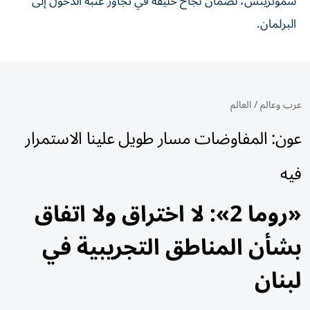
سموتريتش، لضمان ⁠نجاح حليفه في تجاوز عتبة الدخول إلى
البرلمان.
عرب وعالم
/
العالم
عون: المفاوضات مسار طويل علينا الاستمرار
فيه
«روما 2»: لا اختراق ولا اتفاق
بشأن المناطق التجريبية في
لبنان