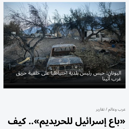
اليونان: حبس رئيس بلدية احتياطياً على خلفية حريق
غرب أثينا
عرب وعالم
/
تقارير
«باع إسرائيل للحريديم».. كيف