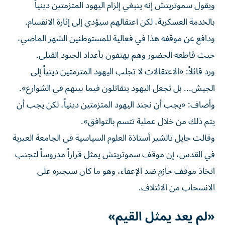
ويقول سموتريتش إنه ينبغي إلزام اليهود المتزمتين دينياً
بالخدمة العسكرية، لكن اعتقالهم سيؤدي إلى إثارة الانقسام.
ودافع عن موقفه هذا في فعالية للمستوطنين الشهر الماضي،
حيث قاطعه الحضور وهم يهتفون بأعداد الجنود القتلى.
ورد قائلاً: «الاعتقالات لا تجلب اليهود المتزمتين دينياً إلى
الجيش... بل تجعل اليهود يتقاتلون فيما ​بينهم في الشوارع».
وأضاف: «يجب ‌أن نجند اليهود المتزمتين دينياً، لكن يجب أن
يتم ذلك من خلال عملية تتسم بالتوافق».
وقالت جايل تالشير أستاذة العلوم السياسية في الجامعة العبرية
في القدس، إن موقف ‌سموتريتش يمثل قراراً مدروساً لتجنب
اتخاذ موقف حازم ضد الإعفاء، وهو ما كان سيجبره على
الانسحاب من الائتلاف.
«لم يعد يمثل القيم»