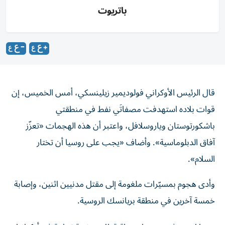
باتريوت
قال الرئيس الأوكراني فولوديمير زيلينسكي، أمس الخميس، إن
قوات بلاده استهدفت مصفاتَي نفط في منطقتي
باشكورتوستان وياروسلافل، واعتبر أن هذه الهجمات «تعزّز
آفاق الدبلوماسية». وأضاف «يجب على روسيا أن تختار
السلام».
وأدى هجوم بمسيّرات ملغومة إلى مقتل مدنيين ​اثنين، وإصابة
خمسة ‌آخرين في منطقة بريانسك ‌الروسية.
بينما استهدفت روسيا محطة قطار وسفينة تجارية في أوكرانيا.