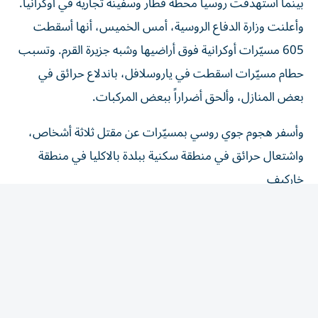
وأعلنت وزارة الدفاع الروسية، أمس الخميس، أنها أسقطت
605 مسيّرات أوكرانية فوق أراضيها وشبه جزيرة القرم. وتسبب
حطام مسيّرات اسقطت في ياروسلافل، باندلاع حرائق في
بعض المنازل، وألحق أضراراً ببعض المركبات.
وأسفر هجوم جوي روسي بمسيّرات عن مقتل ثلاثة أشخاص،
واشتعال حرائق في منطقة سكنية ببلدة بالاكليا في منطقة
خاركيف
وقالت أربعة مصادر مطّلعة إن الولايات المتحدة تمضي قدماً
في محادثات السماح لأوكرانيا بتصنيع صواريخ (باتريوت)
الاعتراضية، على الرغم من إبداء الرئيس دونالد ترامب ‌شكوكه
في مثل هذه ‌الصفقة..
وقالت الحكومة البريطانية، إنها فرضت ‌عقوبات جديدة