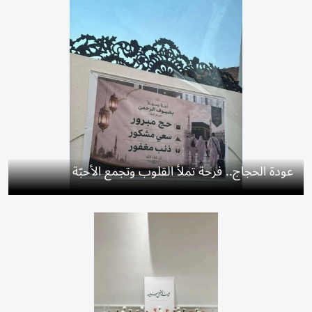
عودة الحجاج.. فرحة تملأ القلوب وتجمع الأحبّة