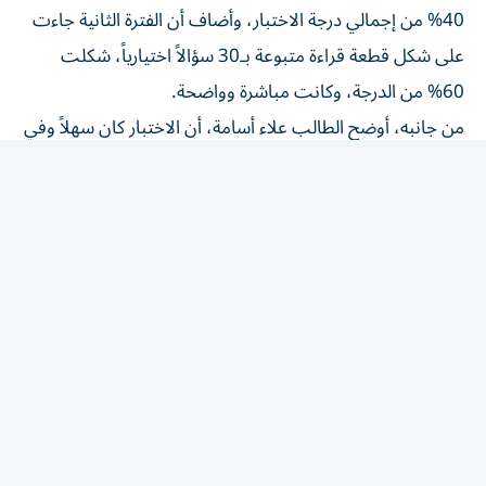
40% من إجمالي درجة الاختبار، وأضاف أن الفترة الثانية جاءت
على شكل قطعة قراءة متبوعة بـ30 سؤالاً اختيارياً، شكلت
60% من الدرجة، وكانت مباشرة وواضحة.
من جانبه، أوضح الطالب علاء أسامة، أن الاختبار كان سهلاً وفي
متناول الجميع، خاصة الطلبة الذين استعدوا بشكل جيد، مؤكداً
أن غالبية الطلبة تمكنوا من إنهاء الامتحان قبل الوقت المحدد،
ما يعكس وضوح الأسئلة وعدم تعقيدها.
كما أكد الطالب ناصر المزروعي أن الامتحان جاء سهلاً، لافتاً إلى
أن نمط الأسئلة كان متوقعاً ومتوافقاً مع التدريبات التي تلقوها
خلال العام الدراسي، الأمر الذي ساعدهم على التعامل مع
الأسئلة بسهولة وثقة.
من جانبه، قال الطالب راشد العوفي، إن الأسئلة جاءت مباشرة
وواضحة، ولم تتضمن أي جزئيات معقدة، مؤكداً أن مستوى