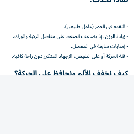
- التقدم في العمر (عامل طبيعي).
- زيادة الوزن، إذ يضاعف الضغط على مفاصل الركبة والورك.
- إصابات سابقة في المفصل.
- قلة الحركة أو على النقيض، الإجهاد المتكرر دون راحة كافية.
كيف نخفف الألم ونحافظ على الحركة؟
- التمارين المنتظمة الخفيفة: مثل المشي والسباحة، تقوي
العضلات المحيطة بالمفصل وتقلل الضغط عليه، خلافًا للاعتقاد
الشائع بأن الراحة التامة هي الحل.
- ضبط الوزن: كل كيلوغرام زائد يزيد الضغط على الركبة عدة
أضعاف عند المشي.