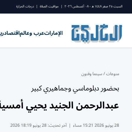
السبت ٢٥ صفر ١٤٤٨ ه - ٠٨ أغسطس ٢٠٢٦
|
مواقيت الصلاة
|
درجات الحرارة
الإمارات
عرب وعالم
اقتصاد
ري
منوعات
/
سينما وفنون
بحضور دبلوماسي وجماهيري كبير
عبدالرحمن الجنيد يحيي أمسية 
28 يونيو 2026 15:21 مساء
|
آخر تحديث:
28 يونيو 18:19 2026