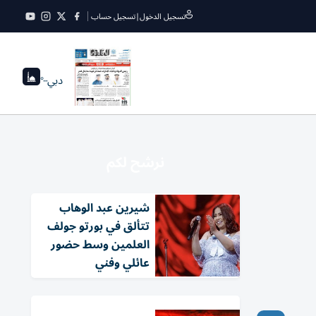
تسجيل الدخول
|
تسجيل حساب
دبي
--°
نرشح لكم
شيرين عبد الوهاب
تتألق في بورتو جولف
العلمين وسط حضور
عائلي وفني