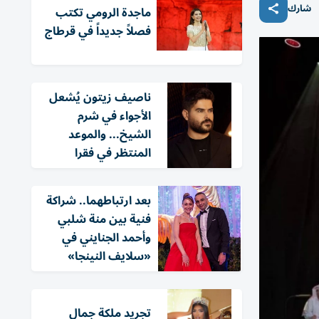
شارك
ماجدة الرومي تكتب
فصلاً جديداً في قرطاج
ناصيف زيتون يُشعل
الأجواء في شرم
الشيخ... والموعد
المنتظر في فقرا
بعد ارتباطهما.. شراكة
فنية بين منة شلبي
وأحمد الجنايني في
«سلايف النينجا»
تجريد ملكة جمال