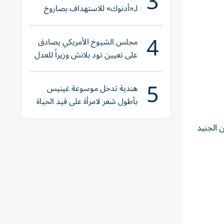
3
لـ«أدنوك» للاستهداف بصاروخ
أثناء عبورها «هرمز»
4
مجلس الشيوخ الأمريكي يصادق
على تعيين تود بلانش وزيراً للعدل
5
هندية تدخل موسوعة غينيس
بأطول شعر لامرأة على قيد الحياة
 الجنيد