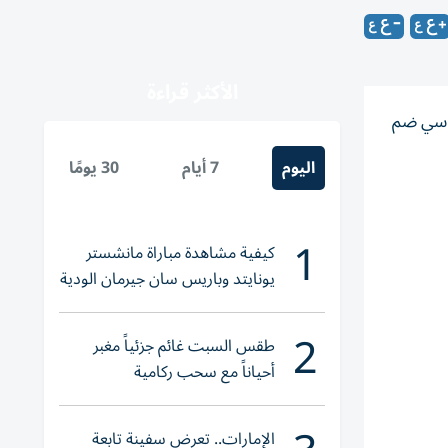
الأكثر قراءة
ماسي ضم
اليوم
7 أيام
30 يومًا
1
كيفية مشاهدة مباراة مانشستر
يونايتد وباريس سان جيرمان الودية
والقنوات الناقلة
2
طقس السبت غائم جزئياً مغبر
أحياناً مع سحب ركامية
الإمارات.. تعرض سفينة تابعة