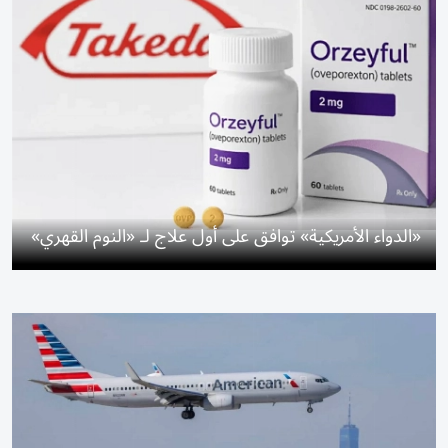
«الدواء الأمريكية» توافق على أول علاج لـ «النوم القهري»