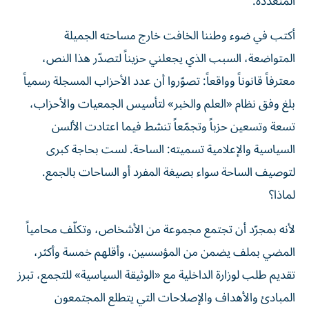
أكتب في ضوء وطننا الخافت خارج مساحته الجميلة
المتواضعة، السبب الذي يجعلني حزيناً لتصدّر هذا النص،
معترفاً قانوناً وواقعاً: تصوّروا أن عدد الأحزاب المسجلة رسمياً
بلغ وفق نظام «العلم والخبر» لتأسيس الجمعيات والأحزاب،
تسعة وتسعين حزباً وتجمّعاً تنشط فيما اعتادت الألسن
السياسية والإعلامية تسميته: الساحة. لست بحاجة كبرى
لتوصيف الساحة سواء بصيغة المفرد أو الساحات بالجمع.
لماذا؟
لأنه بمجرّد أن تجتمع مجموعة من الأشخاص، وتكلّف محامياً
المضي بملف يضمن من المؤسسين، وأقلهم خمسة وأكثر،
تقديم طلب لوزارة الداخلية مع «الوثيقة السياسية» للتجمع، تبرز
المبادئ والأهداف والإصلاحات التي يتطلع المجتمعون
لتحقيقها، يصبح من حقّهم القانوني وعقد الاجتماعات