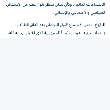
السياسي والاجتماعي والإنساني.
للتاريخ، قضى الاجتماع الأول للبرلمان بعد اتفاق الطائف،
بانتخاب رينيه معوض رئيساً للجمهورية الذي اغتيل، رحمه الله،
بعد 17 يوماً، ليتسلّم الرئيس الياس الهراوي، رحمه الله،
الجمهورية، وتُصدر الحكومة الأولى المرسوم الأوّل بتعيين
الجنرال إميل لحّود قائداً للجيش، ثمّ المرسوم الثاني بتعييني
عضواً في مجلس إدارة تلفزيون لبنان، الأمر الذي جعلني في
قلب جمهورية الطائف اللبنانية منذ 35 سنة، إذ وجدت نفسي
في هيئة الدفاع الوطني، ومن مهماتي تسلّم تلفزيون الحازمية
عقب رحيل الجنرال ميشال عون، نحو باريس، لأُتابع مع قادة
الجيش ومعاونيهم الذين تسلّموا رئاسة الجمهورية، أقصد: إميل
لحود، وميشال سليمان، وميشال عون، وجوزيف عون، بعد
قيادتهم للجيش اللبناني. يعني هذا التاريخ لديّ كتابا غنيّاً يدمغ