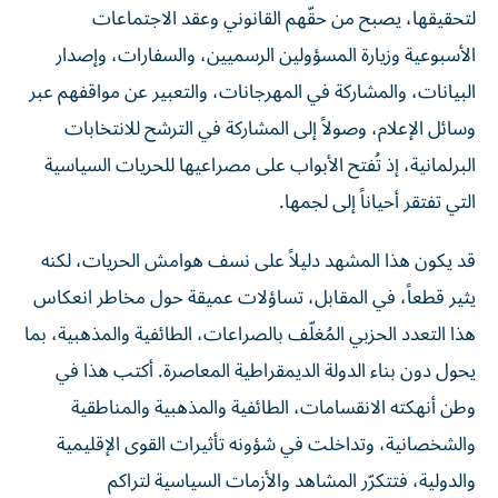
الأسبوعية وزيارة المسؤولين الرسميين، والسفارات، وإصدار
البيانات، والمشاركة في المهرجانات، والتعبير عن مواقفهم عبر
وسائل الإعلام، وصولاً إلى المشاركة في الترشح للانتخابات
البرلمانية، إذ تُفتح الأبواب على مصراعيها للحريات السياسية
التي تفتقر أحياناً إلى لجمها.
قد يكون هذا المشهد دليلاً على نسف هوامش الحريات، لكنه
يثير قطعاً، في المقابل، تساؤلات عميقة حول مخاطر انعكاس
هذا التعدد الحزبي المُغلّف بالصراعات، الطائفية والمذهبية، بما
يحول دون بناء الدولة الديمقراطية المعاصرة. أكتب هذا في
وطن أنهكته الانقسامات، الطائفية والمذهبية والمناطقية
والشخصانية، وتداخلت في شؤونه تأثيرات القوى الإقليمية
والدولية، فتتكرّر المشاهد والأزمات السياسية لتراكم
الانقسامات الدائمة، وكأن لبنان ينتظر بلوغ عصر من الاستقرار،