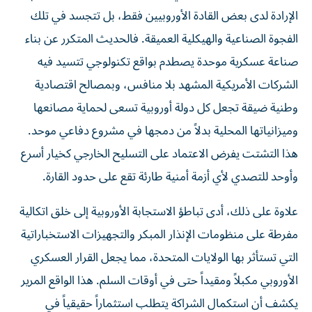
الإرادة لدى بعض القادة الأوروبيين فقط، بل تتجسد في تلك
الفجوة الصناعية والهيكلية العميقة. فالحديث المتكرر عن بناء
صناعة عسكرية موحدة يصطدم بواقع تكنولوجي تتسيد فيه
الشركات الأمريكية المشهد بلا منافس، وبمصالح اقتصادية
وطنية ضيقة تجعل كل دولة أوروبية تسعى لحماية مصانعها
وميزانياتها المحلية بدلاً من دمجها في مشروع دفاعي موحد.
هذا التشتت يفرض الاعتماد على التسليح الخارجي كخيار أسرع
وأوحد للتصدي لأي أزمة أمنية طارئة تقع على حدود القارة.
علاوة على ذلك، أدى تباطؤ الاستجابة الأوروبية إلى خلق اتكالية
مفرطة على منظومات الإنذار المبكر والتجهيزات الاستخباراتية
التي تستأثر بها الولايات المتحدة، مما يجعل القرار العسكري
الأوروبي مكبلاً ومقيداً حتى في أوقات السلم. هذا الواقع المرير
يكشف أن استكمال الشراكة يتطلب استثماراً حقيقياً في