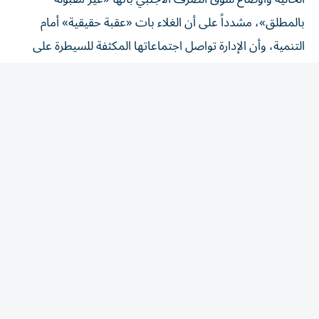
بالمطلق»، مشدداً على أن الغلاء بات «عقبة حقيقية» أمام
التنمية، وأن الإدارة تواصل اجتماعاتها المكثفة للسيطرة على
الأسعار.
وأقر الرئيس الإيراني بأن قرار السلم والحرب في بلاده ليس بيد
الحكومة، إنما بيد الحرس الثوري وذلك في اعتراف علني نادر
بسيطرة المؤسسة العسكرية على السلطة.
من جهة اخرى، رفعت إيران أمس السبت، سقف شروطها
لإعادة فتح المضيق، مؤكدة أن اقترابها من اتفاق ملاحي مع
سلطنة عُمان لا يعني السماح بعودة حركة السفن بصورة
طبيعية. وذكر وزير الخارجية الإيراني عباس عراقجي أن إيران
وعمان «قريبتان جداً» من ‌التوصل إلى اتفاق بشأن مسار ملاحي
جديد عبر مضيق هرمز، لكن إعادة فتح المضيق تتوقف على
شروط أخرى، بما في ذلك تعويضات الولايات المتحدة لإيران.