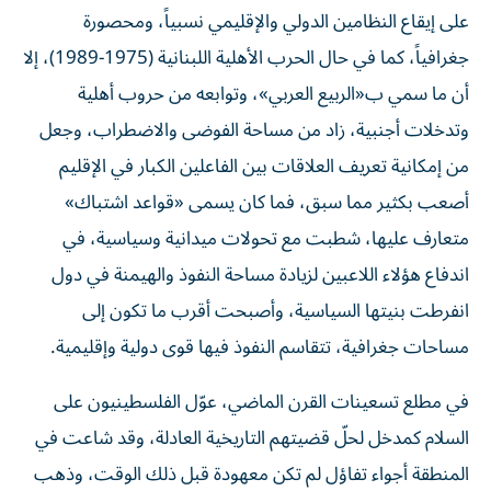
على إيقاع النظامين الدولي والإقليمي نسبياً، ومحصورة
جغرافياً، كما في حال الحرب الأهلية اللبنانية (1975-1989)، إلا
أن ما سمي ب«الربيع العربي»، وتوابعه من حروب أهلية
وتدخلات أجنبية، زاد من مساحة الفوضى والاضطراب، وجعل
من إمكانية تعريف العلاقات بين الفاعلين الكبار في الإقليم
أصعب بكثير مما سبق، فما كان يسمى «قواعد اشتباك»
متعارف عليها، شطبت مع تحولات ميدانية وسياسية، في
اندفاع هؤلاء اللاعبين لزيادة مساحة النفوذ والهيمنة في دول
انفرطت بنيتها السياسية، وأصبحت أقرب ما تكون إلى
مساحات جغرافية، تتقاسم النفوذ فيها قوى دولية وإقليمية.
في مطلع تسعينات القرن الماضي، عوّل الفلسطينيون على
السلام كمدخل لحلّ قضيتهم التاريخية العادلة، وقد شاعت في
المنطقة أجواء تفاؤل لم تكن معهودة قبل ذلك الوقت، وذهب