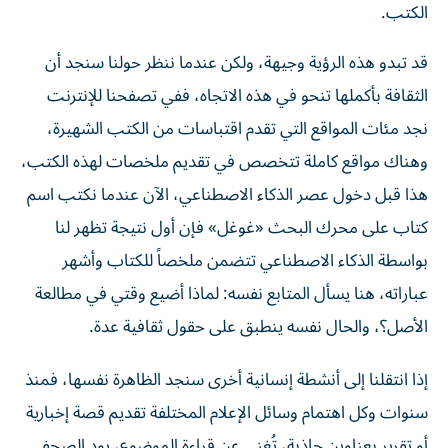
قد تبدو هذه الرؤية وجيهة، ولكن عندما ننظر حولنا سنجد أن
الثقافة بأكملها تنحو في هذه الاتجاه، ففي تصفحنا للإنترنت
نجد مئات المواقع التي تقدم اقتباسات من الكتب الشهيرة،
وهناك مواقع كاملة تتخصص في تقديم ملخصات لهذه الكتب،
هذا قبل دخول عصر الذكاء الاصطناعي، الآن عندما نكتب اسم
كتاب على محرك البحث «غوغل» فإن أول نتيجة تظهر لنا
بواسطة الذكاء الاصطناعي تتضمن ملخصاً للكتاب وأشهر
عباراته، هنا يسأل المتابع نفسه: لماذا أضيع وقتي في مطالعة
الأصل؟، والحال نفسه ينطبق على حقول ثقافية عدة.
إذا انتقلنا إلى أنشطة إنسانية أخرى سنجد الظاهرة نفسها، فمنذ
سنوات وكل اهتمام وسائل الإعلام المختلفة تقديم قصة إخبارية
أو تقرير بعناوين جاذبة، تُغني عن قراءة الموضوع، يود الصحفي