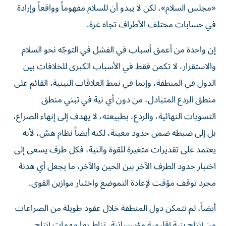
«مجلس السلام»، لكن لا يبدو أن للسلام مفهوماً وواقعاً وإرادة
في حسابات مختلف الأطراف تجاه غزة.
إن واحدة من أعمق أسباب في الفشل في التوجّه نحو السلام
والاستقرار، لا تكمن فقط في الأسباب الكبرى للخلافات بين
الدول في المنطقة، وإنما في نمط العلاقات البينية، القائم على
منطق الردع المتبادل، من دون أي نية في تبني منطق
التسويات النهائية، والردع، بطبيعته، لا يهدف إلى إنهاء الصراع،
بل إلى ضبطه ضمن حدود معينة، لكنه أيضاً نظام هش، لأنه
يعتمد على تقديرات متغيرة للقوة والنية، فكل طرف يسعى إلى
اختبار حدود الطرف الآخر بين الحين والآخر، ما يجعل أي هدنة
مجرد توقف مؤقت لإعادة التموضع واختبار موازين القوى.
أيضاً، لم تتمكن دول المنطقة خلال عقود طويلة من الصراعات
من إنتاج بنية إقليمية مؤسساتية، تناط بها مهمات إنتاج