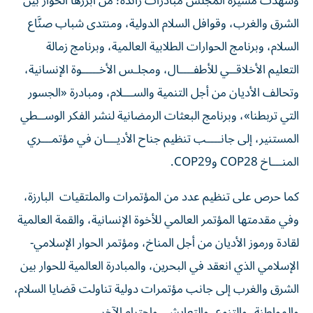
وشهدت مسيرة المجلس مبادرات رائدة؛ من أبرزها الحوار بين
الشرق والغرب، وقوافل السلام الدولية، ومنتدى شباب صنَّاع
السلام، وبرنامج الحوارات الطلابية العالمية، وبرنامج زمالة
التعليم الأخلاقــي للأطفــــال، ومجلـس الأخـــــوة الإنسانية،
وتحالف الأديان من أجل التنمية والســـلام، ومبادرة «الجسور
التي تربطنا»، وبرنامج البعثات الرمضانية لنشر الفكر الوســطي
المستنير، إلى جانــــب تنظيم جناح الأديـــان في مؤتمـــري
المنـــاخ COP28 وCOP29.
كما حرص على تنظيم عدد من المؤتمرات والملتقيات البارزة،
وفي مقدمتها المؤتمر العالمي للأخوة الإنسانية، والقمة العالمية
لقادة ورموز الأديان من أجل المناخ، ومؤتمر الحوار الإسلامي-
الإسلامي الذي انعقد في البحرين، والمبادرة العالمية للحوار بين
الشرق والغرب إلى جانب مؤتمرات دولية تناولت قضايا السلام،
والمواطنة، والتنوع، والتعايش، واحترام الآخر.