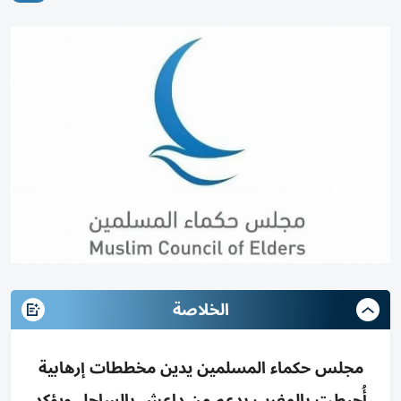
الخلاصة
مجلس حكماء المسلمين يدين مخططات إرهابية
أُحبطت بالمغرب بدعم من داعش بالساحل ويؤكد