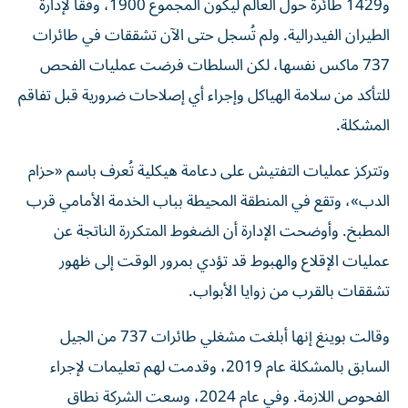
و1429 طائرة حول العالم ليكون المجموع 1900، وفقاً لإدارة
الطيران الفيدرالية. ولم تُسجل حتى الآن تشققات في طائرات
737 ماكس نفسها، لكن السلطات فرضت عمليات الفحص
للتأكد من سلامة الهياكل وإجراء أي إصلاحات ضرورية قبل تفاقم
المشكلة.
وتتركز عمليات التفتيش على دعامة هيكلية تُعرف باسم «حزام
الدب»، وتقع في المنطقة المحيطة بباب الخدمة الأمامي قرب
المطبخ. وأوضحت الإدارة أن الضغوط المتكررة الناتجة عن
عمليات الإقلاع والهبوط قد تؤدي بمرور الوقت إلى ظهور
تشققات بالقرب من زوايا الأبواب.
وقالت بوينغ إنها أبلغت مشغلي طائرات 737 من الجيل
السابق بالمشكلة عام 2019، وقدمت لهم تعليمات لإجراء
الفحوص اللازمة. وفي عام 2024، وسعت الشركة نطاق