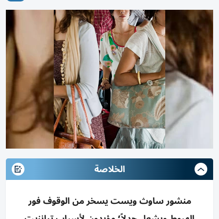
الخلاصة
منشور ساوث ويست يسخر من الوقوف فور
الهبوط ويشعل جدلاً؛ مؤيدون لأسباب ترانزيت