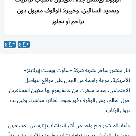
وتمديد الساقين، وخبيرة: الوقوف مقبول دون
تزاحم أو تجاوز
أثار منشور ساخر نشرته شركة «ساوث ويست إيرلاينز»
الأمريكية، موجة واسعة من الجدل على مواقع التواصل
الاجتماعي، بعدما سخرت من عادة يقوم بها ملايين المسافرين
حول العالم، وهي الوقوف فور هبوط الطائرة مباشرة، وقبل بدء
نزول الركاب.
وأعاد المنشور فتح واحد من أكثر النقاشات إثارة بين المسافرين،
وهو: هل الوقوف بمجرد إطفاء إشارة ربط حزام الأمان مفيد حقاً،