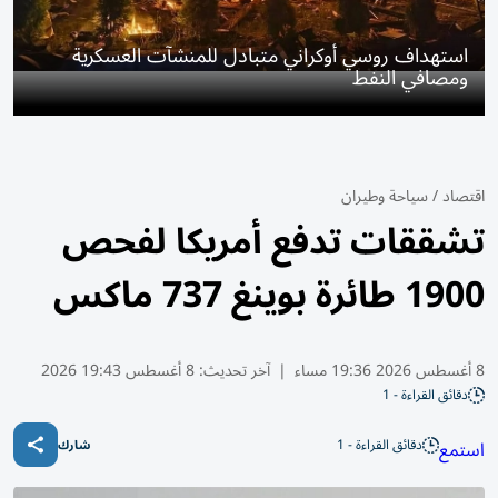
استهداف روسي أوكراني متبادل للمنشآت العسكرية
ومصافي النفط
اقتصاد
/
سياحة وطيران
تشققات تدفع أمريكا لفحص
1900 طائرة بوينغ 737 ماكس
8 أغسطس 2026 19:36 مساء
|
آخر تحديث:
8 أغسطس 19:43 2026
دقائق القراءة - 1
دقائق القراءة - 1
استمع
شارك