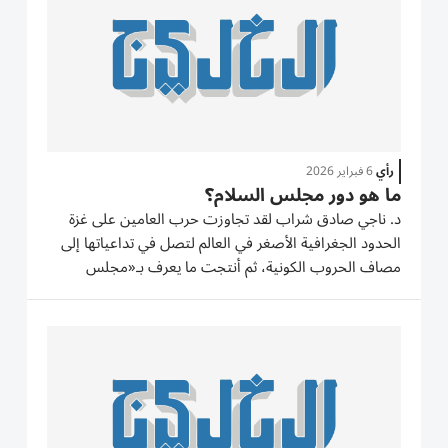
رأي
6 فبراير 2026
ما هو دور مجلس السلام؟
د. ناجي صادق شراب لقد تجاوزت حرب العامين على غزة
الحدود الجغرافية الأصغر في العالم لتصل في تداعياتها إلى
مصاف الحروب الكونية، ثم أنتجت ما يعرف بـ«مجلس
السلام» وهدفه إدارة المنازعات الدولية والعمل على تسويتها،
وهو ما يثير السؤال الذي يتم تداوله من قبل كل المحللين
وهو هل...