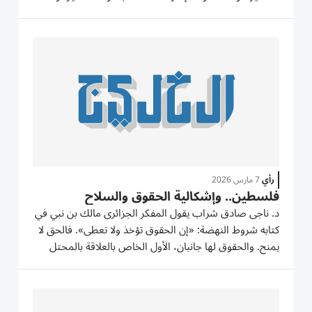
في بدايات نشأتها، ومع تطور الدولة وامتلاكها لعناصر القوة
الشاملة لم يعد هذا التصنيف صالحاً لقوة الدولة اليوم...
رأي
7 مارس 2026
فلسطين.. وإشكالية الحقوق والسلاح
د. ناجى صادق شراب يقول المفكر الجزائرى مالك بن نبي في
كتابه شروط النهضة: «إن الحقوق تؤخذ ولا تعطى». فالحق لا
يمنح. والحقوق لها جانبان، الأول الخاص بالعلاقة بالمحتل
والمستعمر الذي يلغي كل الحقوق السياسية والتاريخية
للشعب الخاضع للاحتلال، ولإنكار يتم باستخدام القوة
المسلحة...