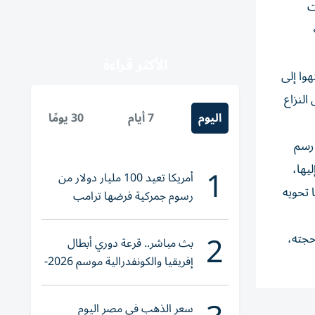
ت
الأكثر قراءة
وا إلى
النزاع
اليوم
7 أيام
30 يومًا
 ذهنهم عن إعادة رسم
1
يها،
أمريكا تعيد 100 مليار دولار من
 ما تحويه
رسوم جمركية فرضها ترامب
2
حجته،
بث مباشر.. قرعة دوري أبطال
إفريقيا والكونفدرالية موسم 2026-
2027
سعر الذهب في مصر اليوم