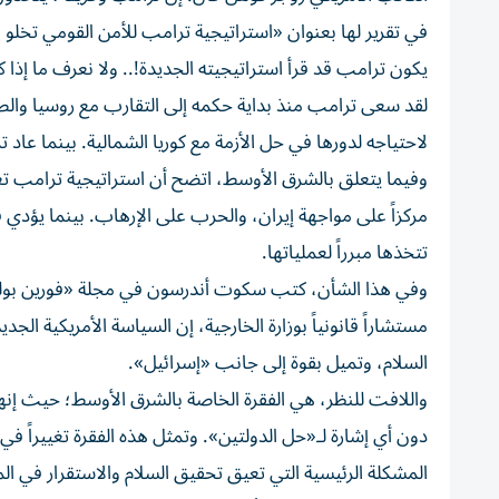
في تقرير لها بعنوان «استراتيجية ترامب للأمن القومي تخلو 
يكون ترامب قد قرأ استراتيجيته الجديدة!.. ولا نعرف ما إذا 
لقد سعى ترامب منذ بداية حكمه إلى التقارب مع روسيا والصين
لاحتياجه لدورها في حل الأزمة مع كوريا الشمالية. بينما عا
وفيما يتعلق بالشرق الأوسط، اتضح أن استراتيجية ترامب تع
مركزاً على مواجهة إيران، والحرب على الإرهاب. بينما يؤدي 
تتخذها مبرراً لعملياتها.
وفي هذا الشأن، كتب سكوت أندرسون في مجلة «فورين بولي
مستشاراً قانونياً بوزارة الخارجية، إن السياسة الأمريكية ا
السلام، وتميل بقوة إلى جانب «إسرائيل».
واللافت للنظر، هي الفقرة الخاصة بالشرق الأوسط؛ حيث إنه
دون أي إشارة لـ«حل الدولتين». وتمثل هذه الفقرة تغييراً في 
المشكلة الرئيسية التي تعيق تحقيق السلام والاستقرار في 