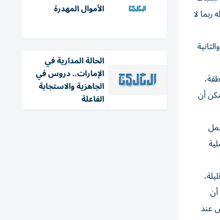
الأموال المهدرة
ربما لا
لثانية
الحالة المدارية في
الإمارات.. دروس في
طقة،
الجاهزية والاستجابة
مكن أن
الفاعلة
عمل
لية
يلة،
أن
س عند