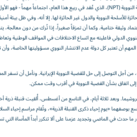
الاستعراضي للدول الأطراف في معاهدة عدم انتشار الأسلحة النووية (NPT)، الذي عُقد في ربيع هذا العام، اجتماعاً مهماً - 
ة للأسلحة النووية والدول غير الحائزة لها. إلا أنه، وفي ظل بيئة أمنية
ماد وثيقة ختامية. وكما أن تمزقاً صغيراً، إذا تُرك من دون معالجة، ي
نووي الدولي فاعليته مع اتساع الاختلافات في المواقف الوطنية وتعاظ
لمهم أن تعتبر كل دولة عدم الانتشار النووي مسؤوليتها الخاصة، وأن 
، من أجل التوصل إلى حل للقضية النووية الإيرانية. ونأمل أن تسفر ال
ل إلى اتفاق بشأن القضية النووية في أقرب وقت ممكن.
 قنبلة ذرية على هيروشيما. وبعد ثلاثة أيام، في التاسع من أغسطس، أُلقيت قنبلة ذرية
ع بوصفهما «يوم إحياء ذكرى القنبلة الذرية»، وتُقام مراسم إحياء السلام
 ما حدث في الماضي وتجديد عزمنا على ألا تتكرر أبداً المأساة التي ت