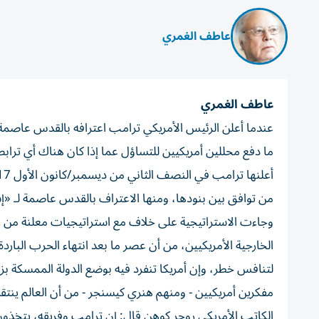
عاطف الغمري
عاطف الغمري
عندما أعلن الرئيس الأمريكي ترامب اعترافه بالقدس عاصمة ل
ما دفع محللين أمريكيين للتساؤل عما إذا كان هناك أي ترابط
من توافق بين بنودها، ومنها الاعتراف بالقدس عاصمة لـ «إ
وجاءت الاستراتيجية على خلاف مع استراتيجيات معلنة من ر
الخارجية الأمريكيين، من أن عصر ما بعد انتهاء الحرب البار
لتنافس خطر، وإن أمريكا تنفرد فيه بوضع الدولة الممسكة بز
مفكرين أمريكيين - ومنهم هنري كيسنجر - من أن العالم ينتقل ف
الكاتب الأمريكي روجر كوهن قال: إن ترامب وفريقه، ي