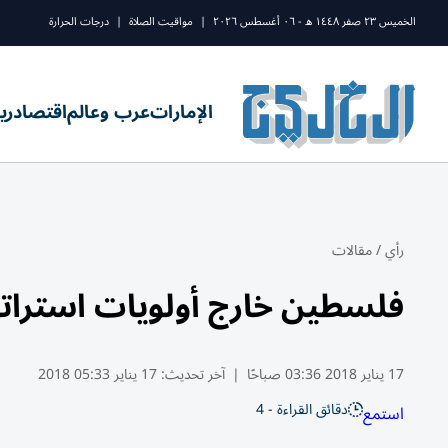
الخميس ٢٣ صفر ١٤٤٨ ه - ٠٦ أغسطس ٢٠٢٦
|
مواقيت الصلاة
|
درجات الحرارة
الإمارات
عرب وعالم
اقتصاد
ري
رأي
/
مقالات
فلسطين خارج أولويات استرات
17 يناير 2018 03:36 صباحًا
|
آخر تحديث:
17 يناير 05:33 2018
دقائق القراءة - 4
استمع