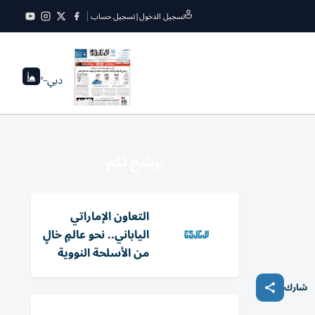
تسجيل الدخول
|
تسجيل حساب
دبي
--°
نرشح لكم
التعاون الإماراتي
الياباني.. نحو عالمٍ خالٍ
من الأسلحة النووية
شارك