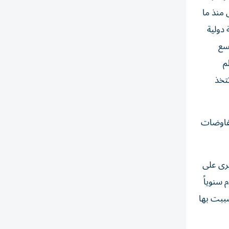
فهو الأول منذ ما
 دولية
تسع
م
تتخذ
مفاوضات
 أخرى على
 سنوياً
سببت بها