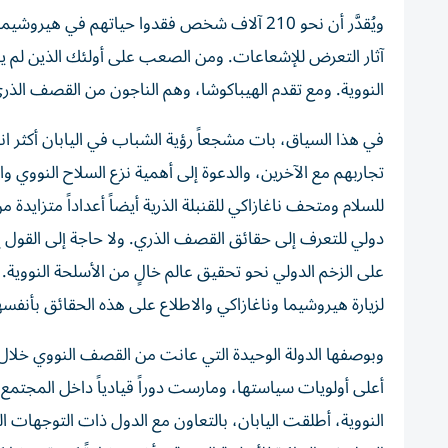
آثار التعرض للإشعاعات. ومن الصعب على أولئك الذين لم يختبر
النووية. ومع تقدم الهيباكوشا، وهم الناجون من القصف الذري
في هذا السياق، بات مشجعاً رؤية الشباب في اليابان أكثر ان
تجاربهم مع الآخرين، والدعوة إلى أهمية نزع السلاح النووي 
دولي للتعرف إلى حقائق القصف الذري. ولا حاجة إلى القول إ
على الزخم الدولي نحو تحقيق عالم خالٍ من الأسلحة النووية. و
لزيارة هيروشيما وناغازاكي والاطلاع على هذه الحقائق بأنفس
وبوصفها الدولة الوحيدة التي عانت من القصف النووي خلال ا
أعلى أولويات سياستها، ومارست دوراً قيادياً داخل المجتمع