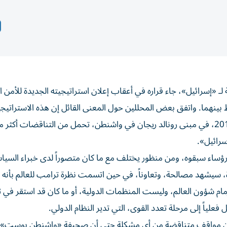
ـ «إسرائيل»، جاء قراره في أعقاب إعلان استراتيجيته الجديدة للأمن ا
 بينهما. واتفق بعض المحللين حول المعنى القائل إن هذه الاستراتيجي
أعلنها ترامب في النصف الثاني من ديسمبر/كانون الأول 2017، في مبنى رونالد ريجان في واشنطن، تحمل من التناقضات 
سرائيل».
ؤساء سبقوه، ومن منظور يختلف مع ما كان متصوراً لدى خبراء السيا
دة، سيشهد مصالحة، وتعاوناً، في حين اتسمت نظرة ترامب للعالم بأنه 
مام شؤون العالم، وليست المنظمات الدولية، أو ما كان قد استقر في ت
علياً إلى مرحلة تعدد القوى، التي تدير النظام الدولي.
تخذون مواقف متناقضة من أي مشكلة حتى أن صحيفة «واشنطن بوست