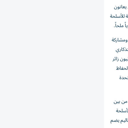
ثير من الأشخاص يعانون
ة للأسلحة
 ملحاً.
 ومشاركة
تذكاري
لذرية أيضاً أعداداً متزايدة من الزوار القادمين من الخارج. ويزور هذين المتحفين سنوياً نحو 1.12 مليون زائر
لحفاظ
تحدة
 من بين
لأسلحة
سلاح (NPDI)، وهي تجمع عابر للأقاليم يضم