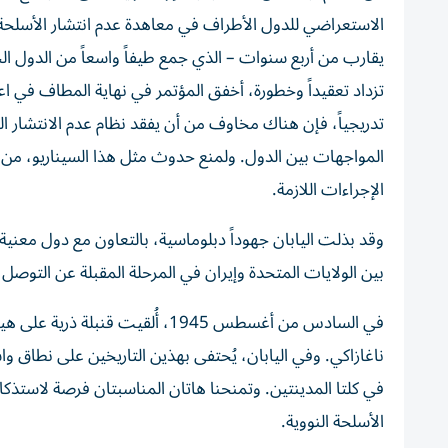
يقارب من أربع سنوات – الذي جمع طيفاً واسعاً من الدول الحائز
تزداد تعقيداً وخطورة، أخفق المؤتمر في نهاية المطاف في اعت
تدريجياً، فإن هناك مخاوف من أن يفقد نظام عدم الانتشار ال
المواجهات بين الدول. ولمنع حدوث مثل هذا السيناريو، من ا
الإجراءات اللازمة.
وقد بذلت اليابان جهوداً دبلوماسية، بالتعاون مع دول معنية
بين الولايات المتحدة وإيران في المرحلة المقبلة عن التوص
في السادس من أغسطس 1945، أُلقيت
ناغازاكي. وفي اليابان، يُحتفى بهذين التاريخين على نطاق واس
في كلتا المدينتين. وتمنحنا هاتان المناسبتان فرصة لاستذكار
الأسلحة النووية.