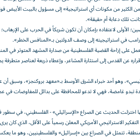
من الكثير من مكونات أي استراتيجية» إلى مسؤول بالبيت الأبيض قوله 
كانت تلك دعابة أم حقيقة».
؛ الأولى لاعتقاده بإمكان أن تكون شريكاً في الحرب على الإرهاب؛ وا
د ترامب في استراتيجيته إلى وصف الدولتين بـ«المنافس الخطر».
مل على إزاحة القضية الفلسطينية من صدارة المشهد المتوتر في المن
قراره عن القدس إلى استثارة المشاعر، وإعطاء ذريعة لعناصر متطرفة ي
سي»، وهو أحد خبراء الشرق الأوسط بـ«معهد بروكنجز»، وسبق أن 
لجديدة تبدو غامضة، فهي لا تدعو للمحافظة على بدائل للمفاوضات في عم
ا اختزلت الحديث عن الصراع «الإسرائيلي» - الفلسطيني، في سطور قل
التفكير الاستراتيجي الأمريكي المعلن رسمياً على الأقل، الذي كان يرى 
المنطقة، تتمثل في الصراع بين «إسرائيل» والفلسطينيين، وهو ما يعك