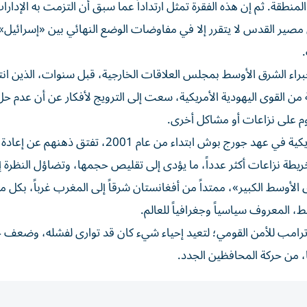
قة. ثم إن هذه الفقرة تمثل ارتداداً عما سبق أن التزمت به الإدارا
مصير القدس لا يتقرر إلا في مفاوضات الوضع النهائي بين «إسرائيل»
اء الشرق الأوسط بمجلس العلاقات الخارجية، قبل سنوات، الذين انته
 القوى اليهودية الأمريكية، سعت إلى الترويج لأفكار عن أن عدم حل 
وم على نزاعات أو مشاكل أخرى.
ومع وصول جماعة المحافظين الجدد إلى إدارة السياسة الأمريكية في عهد جورج بوش ابتداء من عام 2001، تفتق
طة نزاعات أكثر عدداً، ما يؤدى إلى تقليص حجمها، وتضاؤل النظرة إل
 عام 2005، عن مشروع «الشرق الأوسط الكبير»، ممتداً من أفغانستان شرقاً إلى المغرب غرباً، بكل
 المعروف سياسياً وجغرافياً للعالم.
 ترامب للأمن القومي؛ لتعيد إحياء شيء كان قد توارى لفشله، وضعف 
ا، من حركة المحافظين الجدد.