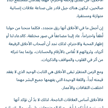
صالحين، ليكون هناك جيل قادر على صناعة علاقات إنسانية
متوازنة ومستقرة.
إن أجمل ما في الأخلاق أنها رزق متجدد، فكلما منحنا من حولنا
لُطفاً واحتراماً، عاد إلينا مضاعفاً في صور مختلفة، كالدعاء لنا أو
إظهار المحبة والاحترام، لذلك نجد أن أصحاب الأخلاق الرفيعة
أثرياء، وثرواتهم لا تُقاس بالأرقام والحسابات، وإنما بما تتركه
من أثر في القلوب والمواقف والذكريات.
ومع الزمن المتغيّر تبقى الأخلاق هي الثابت الوحيد الذي لا يفقد
قيمته أبداً، واللغة الوحيدة التي يفهمها جميع البشر مهما
اختلفت الثقافات والأعمار.
فالأخلاق أساس العلاقات الناجحة، لذلك لا بدّ أن نؤكد أنها
ليست خياراً تكميلياً في حياة المجتمعات، بل رأس مالٍ إنسانيّ