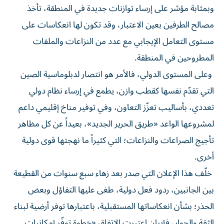
وبمثابة مؤشر على إرساء توازنات جديدة في المنطقة، تأخذ
مصالح الطرفين بعين الاعتبار، وقد تكون لها انعكاسات على
مستوى التعامل الإيجابي مع عدد من النزاعات والملفات
المطروحين في المنطقة.
وعلى المستوى الدولي، فالأمر هو انتصار لدبلوماسية الصين
التي تقدّم نفسها كقطب وازن، يطمع في إرساء نظام دولي
تعددي، بأساليب تعزّز التعاون، وفي توفير مناخ إقليمي داعم
لمشروعها الواعد «طريق الحرير الجديد»، بعيداً عن كل مظاهر
تأجيج الصراعات والنزاعات؛ التي كثيراً ما نهجتها قوى دولية
أخرى.
خلّف هذا الإعلان التي صدر بعد زهاء سبع سنوات من القطيعة
بين الجانبين، ردود فعل دولية، طغى عليها التفاؤل وبعض
الحذر؛ بشأن انعكاساتها المستقبلية، باعتبارها توفر أرضية لبناء
الثقة والحوار، فإيران اعتبرت الاتفاق «خطوة توفّر إمكانيات