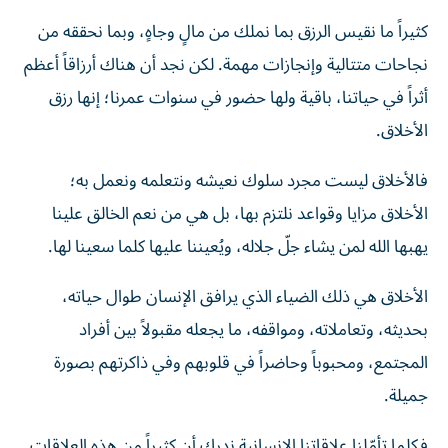
كثيراً ما نقيس الرزق بما نملك من مالٍ وجاهٍ، وبما نحققه من
نجاحات متتالية وإنجازات مهمة. لكن نجد أن هناك أرزاقاً أعظم
أثراً في حياتنا، باقية ولها حضور في سنوات عمرنا؛ إنها رزق
الأخلاق.
فالأخلاق ليست مجرد سلوك نعيشه ونتعلمه ونعمل به؛
الأخلاق مزايا وقواعد نلتزم بها، بل هي من نعم الخالق علينا
يهبها الله لمن يشاء جلّ جلاله، ويُعيننا عليها كلما سعينا لها.
الأخلاق هي ذلك الضياء الذي يرافق الإنسان طوال حياته،
بحديثه، وتعاملاته، ومواقفه، ما يجعله مقبولاً بين أفراد
المجتمع، ومحبوباً وحاضراً في قلوبهم وفي ذاكرتهم بصورة
جميلة.
فكلما تأمّلنا علاقاتنا الإنسانية ندرك أن كثيراً من هذه العلاقات