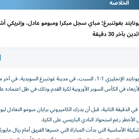
الخلاصه
عادل 1-1 مع مانشستر يونايتد بغوتنبرغ؛ مباي سجل مبكرا ومبومو عادل، وإنريكي 
دين بآخر 30 دقيقة
تعادل باريس سان جيرمان بطل أوروبا وفرنسا مع مانشستر يونايتد الإنجليزي 1-1، السبت، في مدينة غوتنبرغ السويدية،
أربعاء في الكأس السوبر الأوروبية لكرة القدم،وذلك في ظل اعتماده ع
ي الدقيقة الثانية، قبل أن يدرك الكاميروني برايان مبومو التعادل ليون
لة الأساسية التي بدأت المباراة التي خسرها الفريق أمام ريال مايورك