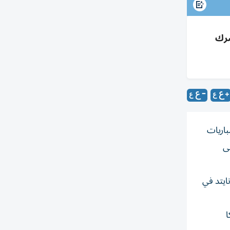
أشرك
 في آخر مباريات
لى
ايتد في
ا