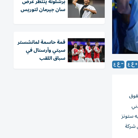
برشلونة ينتظر عرض
سان جيرمان لتوريس
قمة حاسمة لمانشستر
سيتي وأرسنال في
سباق اللقب
حقوق
ل إلى 15 مليون استرليني
ه ستونز
ي شركة