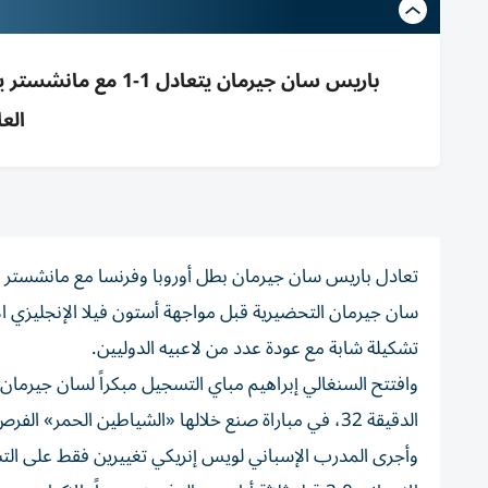
باريس سان جيرمان يت
العائ
سان جيرمان التحضيرية قبل مواجهة أستون فيلا الإنجليزي ال
تشكيلة شابة مع عودة عدد من لاعبيه الدوليين.
وافتتح السنغالي إبراهيم مباي التسجيل مبكراً لسان جيرمان ف
الدقيقة 32، في مباراة صنع خلالها «الشياطين الحمر» الفرص الأخطر رغم استحواذ النادي الباريسي على الكرة.
وأجرى المدرب الإسباني لويس إنريكي تغييرين فقط على التشكي