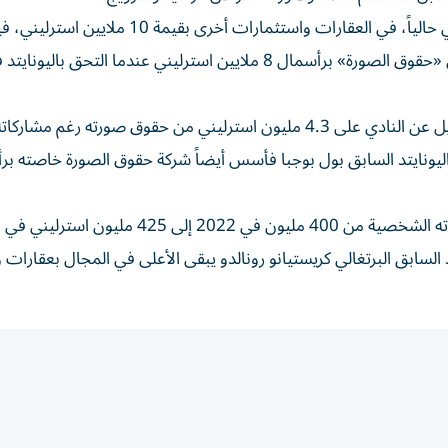
واستثمر لاعب سيتي السابق ميكا ريتشاردز، المحلل الرياضي حالياً، في العقارات واستثمارات
لاعب مانشستر يونايتد، الفرنسي أنتوني مارسيال شركته في «حقوق الصورة» برأسمال 8 ملايين استرليني عندما التحق باليون
وحصل مدافع اليونايتد فيل جونز المرشح مثل مارسيال للرحيل عن النادي على 4.3 مليون استرليني من حقوق صورته رغم
ورف
د السابق البرتغالي كريستيانو رونالدو يبقى الأعلى في المجال بعقارات 