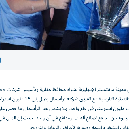
طبي مدينة مانشستر الإنجليزية لشراء محافظ عقارية وتأسيس شركات «
الصورة»، فقد بنى لاعب مانشستر سيتي جون ستونز الفائز بالثلاثية التاريخية مع الفريق شركته برأسمال يص
صف مليون استرليني في عام واحد، ولا يشمل هذا الرأسمال ما حصل علي
يد مدربه جوارديولا من مدافع لصانع ألعاب ومدافع في آن واحد، حيث إن المال ف
قابل استخدام اسمه وصورته لأغراض الرعاية والترويج.