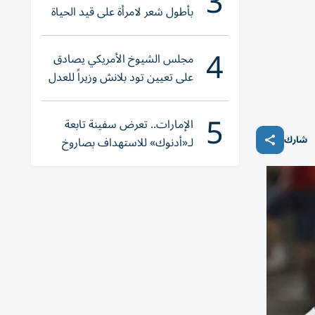
3
بأطول شعر لامرأة على قيد الحياة
4
مجلس الشيوخ الأمريكي يصادق
على تعيين تود بلانش وزيراً للعدل
5
الإمارات.. تعرض سفينة تابعة
شارك
لـ«أدنوك» للاستهداف بصاروخ
أثناء عبورها «هرمز»