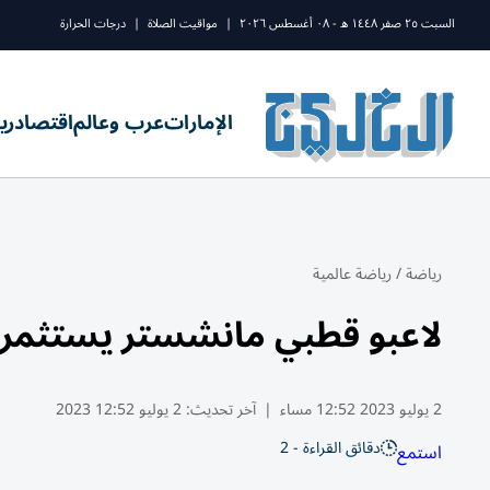
السبت ٢٥ صفر ١٤٤٨ ه - ٠٨ أغسطس ٢٠٢٦
|
مواقيت الصلاة
|
درجات الحرارة
الإمارات
عرب وعالم
اقتصاد
ري
رياضة
/
رياضة عالمية
لاعبو قطبي مانشستر يستثمرو
2 يوليو 2023 12:52 مساء
|
آخر تحديث:
2 يوليو 12:52 2023
دقائق القراءة - 2
استمع