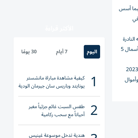
 أخرى بقيمة 10 ملايين استرليني، فيما أسس
ايتد في
الأكثر قراءة
 مشاركاته النادرة
في السنوات الثلاث الأخيرة بسبب تكرار إصاباته، أما لاعب اليونايتد السابق بول بوجبا فأسس أيضاً شركة حقوق الصورة خاصته برأسمال 5
اليوم
7 أيام
30 يومًا
ع لاعب اليونايتد السابق وابن أكاديميته ديفيد بيكهام ثروته الشخصية من 400 مليون في 2022 إلى 425 مليون استرليني في 2023
1
كيفية مشاهدة مباراة مانشستر
وأموال
يونايتد وباريس سان جيرمان الودية
والقنوات الناقلة
2
طقس السبت غائم جزئياً مغبر
أحياناً مع سحب ركامية
هندية تدخل موسوعة غينيس