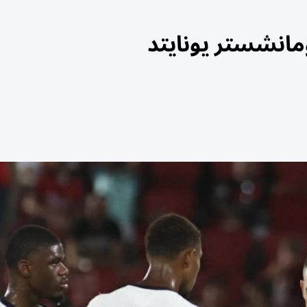
انشستر يونايتد