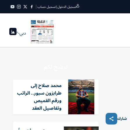
تسجيل الدخول
|
تسجيل حساب
دبي
--°
نرشح لكم
محمد صلاح إلى
طرابزون سبور.. الراتب
ورقم القميص
وتفاصيل العقد
شارك