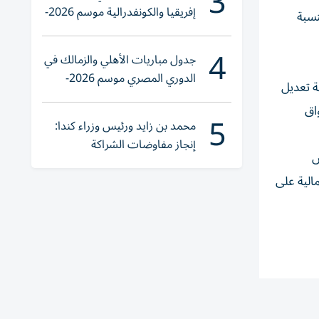
3
إفريقيا والكونفدرالية موسم 2026-
نسبة
2027
4
جدول مباريات الأهلي والزمالك في
الدوري المصري موسم 2026-
ة تعديل
2027
اق
5
محمد بن زايد ورئيس وزراء كندا:
إنجاز مفاوضات الشراكة
ض
الاقتصادية في وقت قياسي
الية على