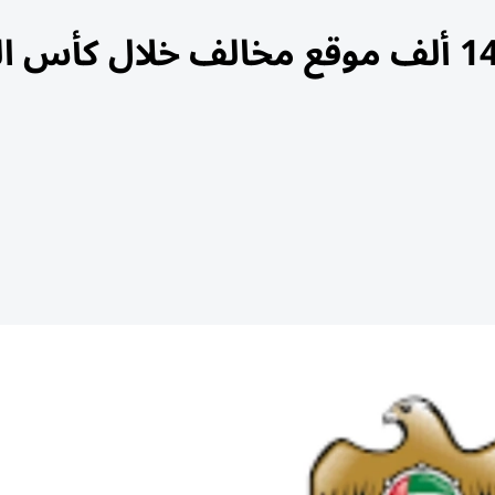
«الاقتصاد والسياحة» تحجب 14 ألف موقع مخالف خلال كأس