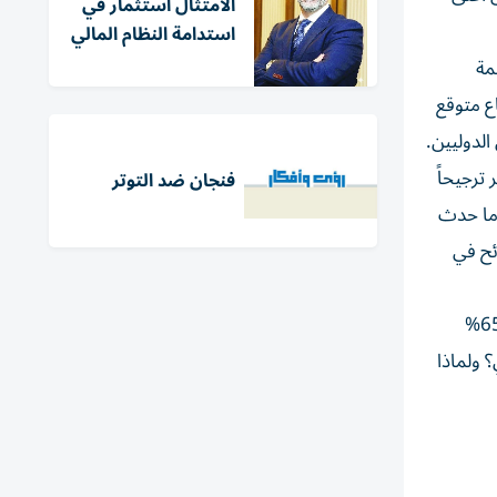
الامتثال استثمار في
استدامة النظام المالي
القيمة
ع متوقع
الدوليين.
ترجيحاً
فنجان ضد التوتر
 ما حدث
ئح في
ووفقاً لمركز الأبحاث «إيه زد غلوبال»، يعاني قطاع معالجة الألمنيوم في الصين فائض الطاقة، مع معدلات استخدام تقل عادة عن 65%
؟ ولماذا