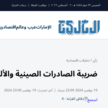
الخميس ٢٣ صفر ١٤٤٨ ه - ٠٦ أغسطس ٢٠٢٦
|
مواقيت الصلاة
|
درجات الحرارة
الإمارات
عرب وعالم
اقتصاد
ري
رأي
/
تحليلات اقتصادية
ضريبة الصادرات الصينية والأل
19 نوفمبر 2024 23:09 مساء
|
آخر تحديث:
19 نوفمبر 23:09 2024
دقائق القراءة - 4
استمع