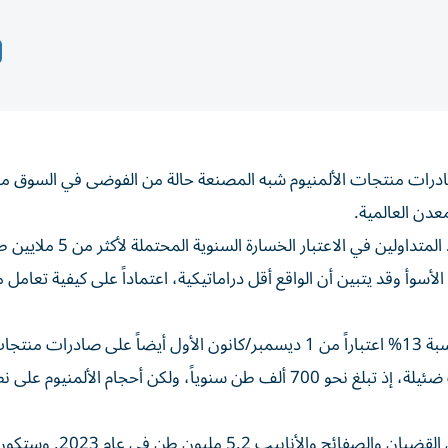
ادرات منتجات الألمنيوم شبه المصنعة حالة من الفوضى في السوق مؤخ
دن العالمية.
وانخفض سعر المعدن في شنغهاي وارتفع في لندن، مع أخذ المتداولين في
لأسوأ وقد يتبين أن الواقع أقل دراماتيكية، اعتماداً على كيفية تعامل
ويُطبق إلغاء وزارة المالية لاسترداد ضريبة القيمة المضافة بنسبة 13% اعتباراً من 1 ديسمبر/كانون الأول أيضاً على صادرات من
النحاس أيضاً. وشحنات الصين من منتجات النحاس ليست ضئيلة، إذ تبلغ نحو 700 ألف طن سنوياً، ولكن أحجام الألمنيوم
وبلغ إجمالي صادرات البلاد من المنتجات شبه المصنعة مثل القضبان والصفائح