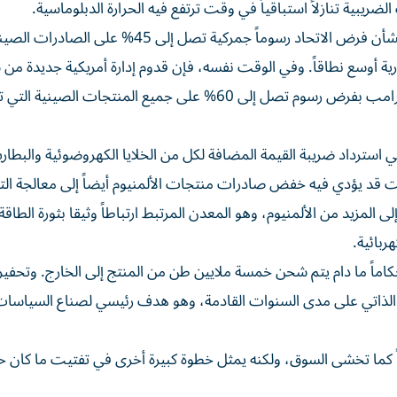
ضريبية تنازلاً استباقياً في وقت ترتفع فيه الحرارة الدبلوماسية.
وكانت الصين قد دخلت في محادثات مع الاتحاد الأوروبي بشأن فرض الاتحاد رسوماً جمركية تصل إلى 45%
 أوسع نطاقاً. وفي الوقت نفسه، فإن قدوم إدارة أمريكية جديدة من ش
مشاكل التعريفات الجمركية للصين، في ضوء تهديد دونالد ترامب بفرض رسوم تصل إلى 60% على جميع المنتجات الصي
ي استرداد ضريبة القيمة المضافة لكل من الخلايا الكهروضوئية والبطار
ت قد يؤدي فيه خفض صادرات منتجات الألمنيوم أيضاً إلى معالجة التو
المزيد من الألمنيوم، وهو المعدن المرتبط ارتباطاً وثيقا بثورة الطاقة
ربائية.
ر إحكاماً ما دام يتم شحن خمسة ملايين طن من المنتج إلى الخارج. وتحفيز
ء الذاتي على مدى السنوات القادمة، وهو هدف رئيسي لصناع السياسا
يئاً كما تخشى السوق، ولكنه يمثل خطوة كبيرة أخرى في تفتيت ما كان