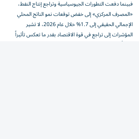
«المصرف المركزي» إلى خفض توقعات نمو الناتج المحلي
الإجمالي الحقيقي إلى 1.7% خلال عام 2026، لا تشير
المؤشرات إلى تراجع في قوة الاقتصاد بقدر ما تعكس تأثيراً
مؤقتاً لعوامل خارجية على قطاع الطاقة وسلاسل الإمداد
العالمية.
وتبرز قراءة بيانات عام 2025، حجم التحول الذي شهده
الاقتصاد الوطني خلال العقد الأخير. فقد نما الناتج المحلي
الإجمالي الحقيقي بنسبة 6.2%، مدعوماً بارتفاع النشاط غير
النفطي بنسبة 6.8%، فيما ارتفعت مساهمة الاقتصاد غير
النفطي إلى 81.7% من الناتج المحلي الإجمالي الإسمي، وهو
مستوى يعكس انتقال الدولة من اقتصاد يعتمد على النفط إلى
نموذج تقوده قطاعات الخدمات والصناعة والتجارة والاستثمار.
أنشطة متنوعة