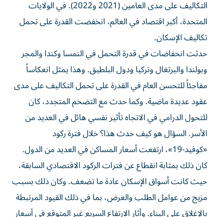
التكاليف على مدى العامين (2021 و2022). في الولايات
المتحدة، أكبر اقتصاد في العالم، انخفضت القدرة على تحمل
تكاليف الإسكان.
حدثت انخفاضات في قدرة التحمل في النمسا وكندا والمجر
وبولندا والبرتغال وتركيا ودول البلطيق. وهذا يمثل انعكاساً
مفاجئاً للتحسن العام في القدرة على تحمل التكاليف على مدى
عقود عديدة ماضية. وكما حدث مع التضخم المتجدد، كان
للتحول الدرامي في الاتجاه تأثير نفسي هائل في العديد من
الأسر. السؤال هو كيف حدث هذا؟ خلال فترة ركود
«كوفيد-19»، ارتفعت أسعار المساكن في العديد من الدول.
كان ذلك بمثابة انقطاع عن فترات الركود الاقتصادي السابقة،
حيث كانت أسواق الإسكان عادة ما تضعف. وكان ذلك بسبب
مزيج من عوامل الطلب والعرض، بما في ذلك القيود المرتبطة
بالإغلاق على البناء. وأثار الارتفاع السريع غير المتوقع في أسعار