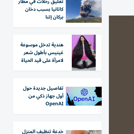
تعليق رحلات في مطار
كاتانيا بسبب دخان
بركان إتنا
هندية تدخل موسوعة
غينيس بأطول شعر
لامرأة على قيد الحياة
تفاصيل جديدة حول
أول جهاز ذكي من
OpenAI
خدعة تنظيف المنزل