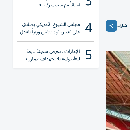
3
أحياناً مع سحب ركامية
4
مجلس الشيوخ الأمريكي يصادق
شارك
على تعيين تود بلانش وزيراً للعدل
5
الإمارات.. تعرض سفينة تابعة
لـ«أدنوك» للاستهداف بصاروخ
أثناء عبورها «هرمز»