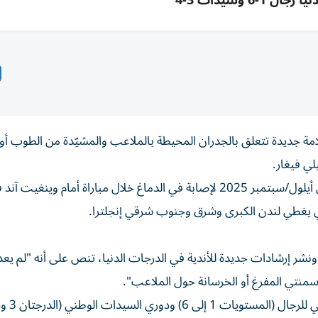
ال 1-6 وسيدات 3-4
امة جديدة تتعلق بالجدران المحيطة بالملاعب والمشيّدة من الطوب أو
لي فيغار.
وتوفي مهاجم تشيتشستر سيتي عن 21 عاماً بعد تعرضه في أيلول/سبتمبر 2025 لإصابة في الدماغ خلال مباراة أمام و
 يغطي لندن الكبرى وشرق وجنوب شرقي إنجلترا.
، ونشر إرشادات جديدة للأندية في الدرجات الدنيا، تنص على أنه "لم يع
سمنتي المفرغ أو الخرسانة حول الملاعب".
ي السيدات الوطني (الدرجتان 3 و4).