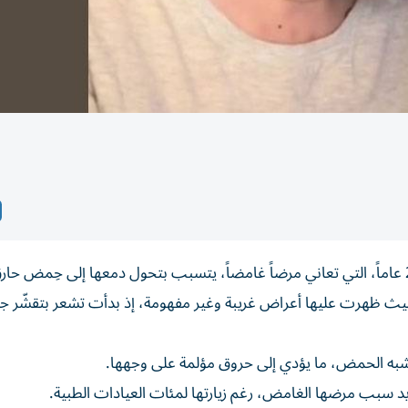
دس معاناتها بعمر الـ 15 من عمرها، حيث ظهرت عليها أعراض غريبة وغير مفهومة، إذ بدأت تشعر بتقشّ
شبه الحمض، ما يؤدي إلى حروق مؤلمة على وجهها.
د سبب مرضها الغامض، رغم زيارتها لمئات العيادات الطبية.