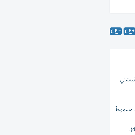
ينغيت آند فينشلي
د مسموحاً