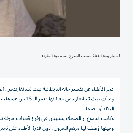
احمرار وجه الفتاة بسبب الدموع الحمضية الحارقة
عجز الأطباء عن تفسير حالة البريطانية بيث تسانغاريدس،21 عاماً، التي تعاني مرضاً غامضاً، يتسبب بتحول دمعها إلى حِمض حارق.
وبدأت بيث تسانغاري
البكاء أو الضحك.
وكانت الدموع أو الضحك يتسببان في إفراز قطرات حارقة ت
وحينها وُصف لها مرهم للحروق، دون قدرة الأطباء على تحدي