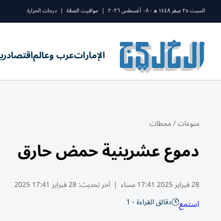
السبت ٢٥ صفر ١٤٤٨ ه - ٠٨ أغسطس ٢٠٢٦
|
مواقيت الصلاة
|
درجات الحرارة
الإمارات
عرب وعالم
اقتصاد
ري
منوعات
/
محطات
دموع عشرينية حمض حارق
28 فبراير 2025 17:41 مساء
|
آخر تحديث:
28 فبراير 17:41 2025
دقائق القراءة - 1
استمع