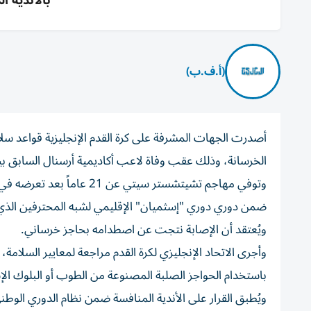
بالأندية الدنيا رج
(أ.ف.ب)
أصدرت الجهات المشرفة على كرة القدم الإنجليزية قواعد سل
الخرسانة، وذلك عقب وفاة لاعب أكاديمية أرسنال السابق بي
ضمن دوري دوري "إسثميان" الإقليمي لشبه المحترفين الذي
ويُعتقد أن الإصابة نتجت عن اصطدامه بحاجز خرساني.
وأجرى الاتحاد الإنجليزي لكرة القدم مراجعة لمعايير السلامة
باستخدام الحواجز الصلبة المصنوعة من الطوب أو البلوك الإ
ويُطبق القرار على الأندية المنافسة ضمن نظام الدوري الوطني للرجال (المستويات 1 إلى 6) ودور