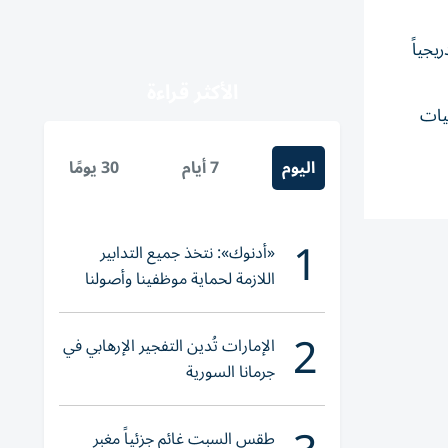
جياً
الأكثر قراءة
يات
اليوم
7 أيام
30 يومًا
1
«أدنوك»: نتخذ جميع التدابير
اللازمة لحماية موظفينا وأصولنا
وعملياتنا
2
الإمارات تُدين التفجير الإرهابي في
جرمانا السورية
طقس السبت غائم جزئياً مغبر