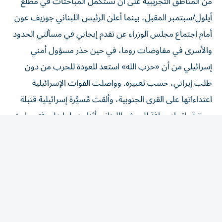
أيلول/سبتمبر المقبل، بينما أعلن الرئيس اللبناني جوزيف عون
أمام اجتماع مجلس الوزراء عن تقدم إيجابي في مسألتي الحدود
والأسرى في مفاوضات روما، في حين حذر مسؤول أمني
إسرائيلي من أن «حزب الله» استعد للعودة للحرب من دون
طلب إيراني، حسب تعبيره. وواصلت القوات الإسرائيلية
اعتداءاتها على القرى الجنوبية، وألقت مُسيَّرة إسرائيلية قنبلة
صوتية باتجاه جرافة للجيش اللبناني أثناء عملها على فتح طريق
بلدة المنصوري في قضاء صور، ما أدى إلى إصابة أحد
العسكريين بجروح طفيفة. وكانت وحدات من الجيش اللبناني
قد دخلت ليل الخميس، إلى بلدة المنصوري، وباشرت بفتح
الطرق التي أُقفلت نتيجة الغارات الإسرائيلية الأخيرة، والعمل
على تأمين عودة الأهالي الذين نزحوا بفعل الاعتداءات
الإسرائيلية. وتوغلت قوات من ​الجيش الإسرائيلي​ في أطراف
بلدة عيتا الجبل في قضاء بنت جبيل مع تمشيط كثيف.