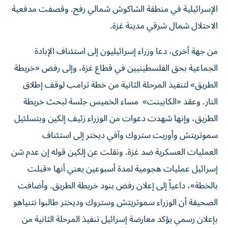
الإسرائيلية في منطقة الشاكوش شمالي رفح. وقصفت مدفعية
الاحتلال شمال شرقي مدينة غزة.
من جهة أخرى، دعا وزراء إسرائيليون إلى استئناف الإبادة
الجماعية بحق الفلسطينيين في قطاع غزة، وإلى رفض «خريطة
الطريق» لتنفيذ المرحلة الثانية من خطة ترامب لوقف إطلاق
النار. وعقد «الكابينت» مساء الخميس جلسة لبحث خريطة
الطريق، وإنها شهدت دعوات من الوزراء زئيف إلكين وبتسلئيل
سموتريتش وأوريت ستروك وآفي ديختر إلى استئناف
العمليات العسكرية ضد غزة. ونقلت عن إلكين قوله إن عدم شن
إسرائيل عمليات هجومية لمدة أسبوعين يعني أنها «قبلت
بالخطة»، داعياً إلى إعلان رفض بنود خريطة الطريق. وأضافت
الصحيفة أن الوزراء سموتريتش وستروك وديختر طالبوا نتنياهو
بإعلان رسمي يؤكد معارضة إسرائيل تنفيذ المرحلة الثانية من