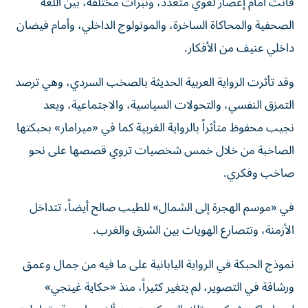
فأنت أمام إعصار لغوي متعدد، ونبرات مختلفة، بين اللغة
الصحفية والمحاكاة الساخرة، والمونولوج الداخلي، وأمام فيضان
داخلي عنيف من الأفكار.
وقد تأثرت الرواية العربية الحديثة بالصخب السردي، وهي ترصد
التمزق النفسي، والتحولات السياسية، والاجتماعية، ويعد
نجيب محفوظ متأثراً بالرواية الغربية كما في «ميرامار» بحبكتها
الصاخبة من خلال خمس شخصيات تروي قصصها على نحو
صاخب وفكري.
في «موسم الهجرة إلى الشمال» للطيب صالح أيضاً، تتداخل
الأزمنة، وتتصارع الهويات بين الشرق والغرب.
نموذج الحبكة في الرواية اليابانية على ما فيه من جمال وعمق
ورشاقة في التصوير، لم يتغير كثيراً، منذ «حكاية غينجي»