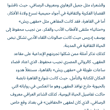
والشعراء مثل جميل الزهاوي ومعروف الرصافي، حيث ناقشوا
القضايا الفكرية والثقافية في أجواء حميمية تسرع ولادة الأفكار،
أما في القاهرة، فقد كانت المقاهي مثل «مقهى ريش»
و«متاتيا» ملتقى لأقطاب الأدب والفكر، من نجيب محفوظ إلى
يوسف إدريس حيث كانت صالونات اللقاء الأدبي تشكل نبض
الحياة الثقافية في المدينة.
كذلك نذكر أمثلة ممن شكلوا تجربتهم الإبداعية على مقاعد
المقهى، كالروائي المصري نجيب محفوظ، الذي اعتاد قضاء
ساعات طويلة في «مقهى ريش» بالقاهرة، مستغلاً هدوء
المكان للكتابة والتأمل، حيث كانت شوارع القاهرة نابضة
بالحيوية خارج نوافذ المقهى وهو ما انعكس في رواياته التي
حاكت تفاصيل الحياة اليومية، كذلك الشاعر العراقي معروف
الرصافي، الذي كان لمقهى «الخفافين» في بغداد وقع خاص