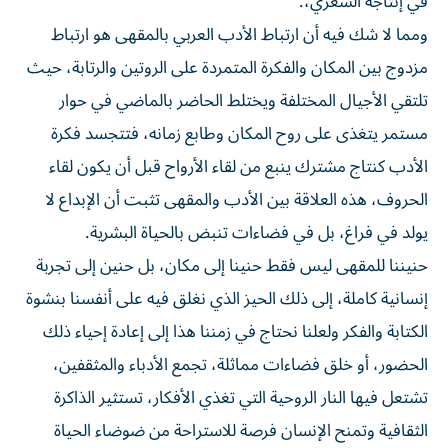
في إنتاجه الشعري،.
ومما لا شك فيه أن ارتباط الأدب العربي بالمقهى هو ارتباط
مزدوج بين المكان والفكرة المتمردة على الروتين والرتابة، حيث
تلتقي الأجيال المختلفة ويختلط الحاضر بالماضي في حوار
مستمر يتغذى على روح المكان وطابع زمانه، فتتجسد فكرة
الأدب كنتاج مشترك ينبع من لقاء الأرواح قبل أن يكون لقاء
الحروف، هذه العلاقة بين الأدب والمقهى تثبت أن الإبداع لا
يولد في فراغ، بل في فضاءات تنبض بالحياة البشرية.
حنيننا للمقهى ليس فقط حنينا إلى مكان، بل حنين إلى تجربة
إنسانية كاملة، إلى ذلك الحيز الذي نغلق فيه على أنفسنا بنشوة
الكتابة والفكر ولعلنا نحتاج في زمننا هذا إلى إعادة إحياء ذلك
الحضور، أو خلق فضاءات مماثلة، تجمع الأدباء والمثقفين،
تشتعل فيها النار الروحية التي تغذي الأفكار، تستثير الذاكرة
الثقافية وتمنح الإنسان فرصة للاستراحة من ضوضاء الحياة