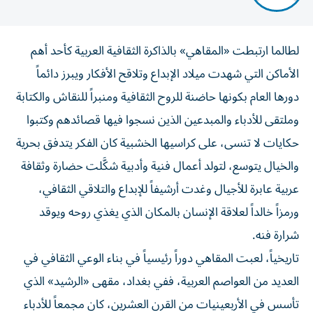
لطالما ارتبطت «المقاهي» بالذاكرة الثقافية العربية كأحد أهم
الأماكن التي شهدت ميلاد الإبداع وتلاقح الأفكار ويبرز دائماً
دورها العام بكونها حاضنة للروح الثقافية ومنبراً للنقاش والكتابة
وملتقى للأدباء والمبدعين الذين نسجوا فيها قصائدهم وكتبوا
حكايات لا تنسى، على كراسيها الخشبية كان الفكر يتدفق بحرية
والخيال يتوسع، لتولد أعمال فنية وأدبية شكَّلت حضارة وثقافة
عربية عابرة للأجيال وغدت أرشيفاً للإبداع والتلاقي الثقافي،
ورمزاً خالداً لعلاقة الإنسان بالمكان الذي يغذي روحه ويوقد
شرارة فنه.
تاريخياً، لعبت المقاهي دوراً رئيسياً في بناء الوعي الثقافي في
العديد من العواصم العربية، ففي بغداد، مقهى «الرشيد» الذي
تأسس في الأربعينيات من القرن العشرين، كان مجمعاً للأدباء