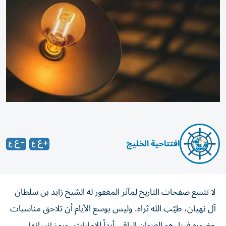
افتتاحية الخليج
لا تتسع صفحات التاريخ لمآثر المغفور له الشيخ زايد بن سلطان
آل نهيان، طيّب الله ثراه. وليس بوسع الأيام أن تلاحق مناسبات
حضوره فينا. هو العنوان الباقي أبداً للإمارات، ورمز إنسانها،