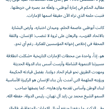
مقاليد الحكم في إمارة أبوظبي، ولعلّه مد بصره في خريطتها،
فنبت حلمه الذي نراه الآن حقيقة اسمها الإمارات.
كانت أبوظبي عاصمة الحلم، وميدان اختباره، وأرض البشارة
بالاتحاد القريب، والرهان على ثروة لا تنضب: الإنسان، والثقة
المحقة في إخلاص إخوانه المؤسسين للفكرة، رغم أي تحدٍ.
هو، إذاً، واحدة من محطات الإمارات التاريخية «شكلت انطلاقة
مسيرتنا التنموية الشاملة وأرست أسس بناء الدولة الحديثة
ومهدت الطريق نحو قيام اتحاد دولتنا، بفضل قيادته الحكيمة
ورؤيته الملهمة التي آمنت بأن بناء الإنسان هو الركيزة الأساسية
لبناء الوطن وأساس تقدمه وازدهاره»، كما يصفها صاحب
السمو الشيخ محمد بن زايد آل نهيان، رئيس الدولة، حفظه الله.
وفي الذكرى ما ينفعنا وينفع أجيال الإمارات المتعاقبة، فالوالد