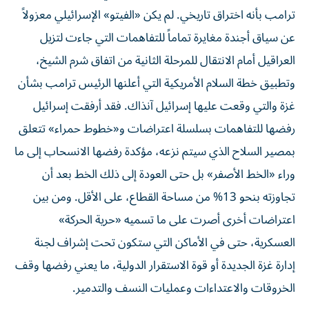
عن سياق أجندة مغايرة تماماً للتفاهمات التي جاءت لتزيل
العراقيل أمام الانتقال للمرحلة الثانية من اتفاق شرم الشيخ،
وتطبيق خطة السلام الأمريكية التي أعلنها الرئيس ترامب بشأن
غزة والتي وقعت عليها إسرائيل آنذاك. فقد أرفقت إسرائيل
رفضها للتفاهمات بسلسلة اعتراضات و«خطوط حمراء» تتعلق
بمصير السلاح الذي سيتم نزعه، مؤكدة رفضها الانسحاب إلى ما
وراء «الخط الأصفر» بل حتى العودة إلى ذلك الخط بعد أن
تجاوزته بنحو 13% من مساحة القطاع، على الأقل. ومن بين
اعتراضات أخرى أصرت على ما تسميه «حرية الحركة»
العسكرية، حتى في الأماكن التي ستكون تحت إشراف لجنة
إدارة غزة الجديدة أو قوة الاستقرار الدولية، ما يعني رفضها وقف
الخروقات والاعتداءات وعمليات النسف والتدمير.
ورغم أن كل هذه الاعتراضات تتناقض مع خطة السلام الأمريكية