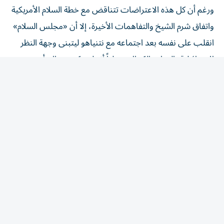
واتفاق شرم الشيخ والتفاهمات الأخيرة، إلا أن «مجلس السلام»
انقلب على نفسه بعد اجتماعه مع نتنياهو ليتبنى وجهة النظر
الإسرائيلية بالتمام والكمال، معلناً أنه لن يكون هناك أي
انسحاب إسرائيلي قبل التحقق من نزع السلاح كاملاً في قطاع
غزة، مع أن التفاهمات تنص على نزع سلاح تدريجي مقابل
انسحاب تدريجي ضمن جدول زمني قابل للتحقق.
غير أن ذلك التراجع، لا يبدو أنه سيمر مرور الكرام، إذ إن
الأطراف الفلسطينية التي لجأت إلى مطالبة الوسطاء والمجتمع
الدولي بالتدخل، ألمحت إلى استعدادها للانسحاب من
التفاهمات إن بقي الموقف الإسرائيلي على حاله. كما أن
ضغوط الإدارة الأمريكية التي لا تريد الدخول في مواجهة علنية
مع إسرائيل، أدت في النهاية، إلى خفض العنف والخروقات
الإسرائيلية. ولكن ما ينبغي قوله أن الجميع يدرك، بما في ذلك