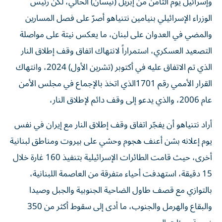
وإسرائيل يوم الثامن من إبريل (نيسان) الحالي، لكن رئيس
الوزراء الإسرائيلي بنيامين نتنياهو أصرّ على فصل المسارين
والمضي في العدوان على لبنان، ما يعكس نيتة على مواصلة
التصعيد العسكري، استمراراً لانتهاك اتفاق وقف إطلاق النار
الذي تم الاتفاق عليه في أكتوبر (تشرين الأول) 2024، وانتهاك
القرار الأممي رقم 1701الذي اتخذ بالإجماع في مجلس الأمن
عام 2006، والذي يدعو إلى وقف دائم لإطلاق النار،
أراد نتنياهو أن يفجّر اتفاق وقف إطلاق النار مع إيران في نفس
يوم إعلانه بشن أعنف هجوم وحشي على بيروت ومناطق لبنانية
أخرى، حيث قامت الطائرات الإسرائيلية بتنفيذ 160 غارة خلال
15 دقيقة، استهدفت أحياء متفرقة من العاصمة اللبنانية،
بالتوازي مع قصف طاول الضاحية الجنوبية والجبل وصيدا
والبقاع والهرمل والجنوب، ما أدى إلى سقوط أكثر من 350