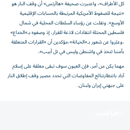
كل الأطراف»، واعتبرت صحيفة «هاآرتس» أن وقف النار هو
«نتيجة للضغوط الأمريكية المرتبطة بالحسابات الإقليمية
الأوسع». ونقلت عن رؤساء السلطات المحلية في شمال
فلسطين المحتلة انتقادات لاذعة للقرار، إذ وصفوه بـ»الخداع»
،وعبّروا عن شعور بـ»الخيانة»،مؤكدين أن «القرارات المتعلقة
بأمننا تتخذ في واشنطن وليس في تل أبيب».
مهما يكن من أمر، فإن العيون سوف تبقى معلقة على إسلام
آباد بانتظارنتائج المفاوضات التي تحدد مصير وقف إطلاق النار
على جبهتي إيران ولبنان.
اقرأ المزيد