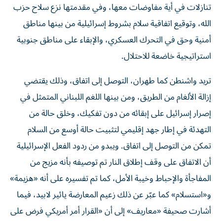
تنازلات في أية مفاوضات معها، وفي مقدمتها نزع سلاح حزب
الله، وتوقيع اتفاقية سلام بشروط إسرائيلية من بينها مناطق
أمنية وحق في التحرك العسكري، والإبقاء على مناطق جنوبية
استراتيجية خاضعة للاحتلال.
تريد واشنطن كما طهران، التوصل إلى اتفاق، وذلك يقتضي
إزالة الألغام من الطريق، ومن بينها اللغم اللبناني المتمثل في
إصرار إسرائيل على إبقائه من دون تفكيك، وخلق حالة من
التهدئة في إطار جهد إقليمي لتثبيت حالة أوسع من السلام
تمكن من التوصل إلى اتفاق. ويبدو من ردود الفعل الإسرائيلية
أن الاتفاق على وقف إطلاق النار تم توصيفه بأنه مزيج من
المفاجأة والإحباط وخيبة الأمل، كما تم تفسيره على أنه «هزيمة»
و«استسلام» كما عبّر عن ذلك زعيم المعارضة يائير لابيد، فيما
أشارت صحيفة «معاريف» إلى أن «القرار أمر أمريكي فرض على