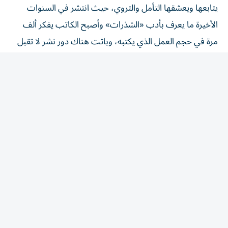
الأخيرة ما يعرف بأدب «الشذرات» وأصبح الكاتب يفكر ألف
مرة في حجم العمل الذي يكتبه، وباتت هناك دور نشر لا تقبل
الكتب كبيرة الحجم.
وهنا لنا أن نسأل: هل انتشار هذه الظاهرة لأننا لم نعد نمتلك
الوقت الكافي لمتابعة وقراءة الأصول؟. الظاهر أن الوقت كما
هو لم يتغير منذ أجدادنا، وإجابة هذا السؤال تخضع لاحتمالين،
الأول: أن هناك من يريد أن يجمع أكبر عدد من المعارف وفي
حقول عدة، ولكنه يصاب بالتشتت وفي النهاية يعجز عن الفهم
والاستيعاب فضلاً عن الإبداع، وهذا هو السبب الرئيسي في
تراجع الإبداع والإنتاج المعرفي والثقافي، والاحتمال الثاني أننا
بتنا ندخر جزءاً كبيراً من الوقت لنقضيه في مواقع التواصل وكل
ما هو سطحي وتافه.