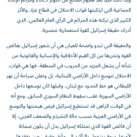
وبدا ذلك جلياً بعد هجوم السابع من أكتوبر 2023 وجرائم الإبادة
الجماعية التي ارتكبتها قوات الاحتلال في قطاع غزة، والأثر
الكبير الذي تركته هذه الجرائم في الرأي العام العالمي، الذي
أدرك حقيقة إسرائيل كقوة استعمارية عنصرية.
والحقيقة التي تبدو واضحة للعيان هي أن شعور إسرائيل بفائض
القوة وتحررها من كل القيم الأخلاقية والإنسانية والقانونية من
شأنه أن يشعل المزيد من الحروب في المنطقة، فها هي قوات
الاحتلال تتوسع داخل الأراضي اللبنانية، بل وتعلن صراحة أن نهر
الليطاني هو خط الحدود مع لبنان، وقبلها كان توسعها داخل
الأراضي السورية عقب سقوط النظام السوري السابق، ومع أنه
في الوقت الراهن قد تستطيع إسرائيل فرض هيمنتها والتوسع
في الأراضي العربية بسبب حالة التشرذم والضعف العربي، إلا
أن فائض القوة الذي تمتلكه إسرائيل بدل أن يكون ضمانة
لأمنها، سوف يتحول بالتأكيد إلى مأزق حقيقي حين يفقدها