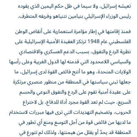
تعيشه إسرائيل، ولا سيما في ظل حكم اليمين الذي يقوده
رئيس الوزراء الإسرائيلي بنيامين نتنياهو وفريقه المتطرف.
فمنذ إقامتها في إطار مؤامرة استعمارية على أنقاض الوطن
الفلسطيني عام 1948 ترتكز العقيدة الأمنية الإسرائيلية على
نظرية الردع والتفوق، بسبب الدعم العسكري والاقتصادي
والسياسي اللامحدود التي قدمته لها الدول الغربية وعلى رأسها
الولايات المتحدة، وهو ما أنتج فائض القوة لدى إسرائيل، ما
جعلها تبني سياستها في المنطقة من منظور عنصري مرتكزة
على عقيدة أمنية تقوم على الردع والتفوق النوعي والحسم
السريع، حيث لم تعد القوة مجرد أداة للدفاع، بل لاختراع
الحروب، وتضخيم التهديدات التي ترى فيها مبررات لاستخدام
ما لديها من فائض قوة من أجل التوسع ومنع أي تطور في
المنطقة قد يحدّ أو يقلل من هيمنتها، ولذلك لم تتورع في