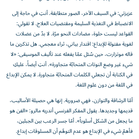
عزيزتي: في السيف الآخر، الصور متطابقة. أنتِ في حاجة إلى
الانضباط في التغذية السليمة ومقتضيات العلاج. لا تقولي:
القواعد ليست حلوة، مضادات النحو مرّة. لا بدّ من عضلات
لغوية مفتولة للإبداع: اقتدار بياني، ثراء معجمي. هل تذكرين ما
قاله موتزارت، حين سُئل عمّا يفعله عند تأليف الموسيقى: «لا
شيء غير وضع النوتات المتحابّة متجاورة». أنتِ أيضاً، عليكِ
في الكتابة أن تجعلي الكلمات المتحابّة متجاورة. لا يمكن الإبداع
في اللغة من دون علوم اللغة.
أمّا الرشاقة والتوازن، فهي ضرورية. إنها هي حصيلة الأساليب،
قديمها وجديدها. يقول المفكر الفرنسي أندريه مالرو: «الفن هو
ما يجعل من الشكل أسلوباً». أمّا جسر الرعب بين الجبلين،
فأهمّ شيء في الإبداع هو عدم التوهّم أن المسلوقات إبداع.