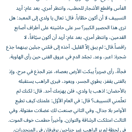
الفأس واقطع الأشجار للحطب، وانتظر أمري. بعد عام: أريد
التسييف لا أن أكون حطّاباً. قال: تعال يا ولدي إلى المعبد: هل
ترى هذا الحصير الكبير؟ سر على حاشيته على أطراف أصابع
القدمين، وانتظر أمري. بعد عام: أريد أن أكون سيّافاً، لا
راقصاً.قال: لم يبق إلاّ القليل. أخذه إلى قمّتي جبلين بينهما جذع
شجرة: اعبر، وعد. تجمّد الدم في عروق الفتى حين رأى الهاوية.
فجأةً، رأى ضريراً يبكت الأرض بعصاه، عبَر الجذع في مرح، وإذ
بالفتى يقفز، يطوي الجسر، ويعود، فيرى الراهب يستقبله
بالأحضان: اذهب يا ولدي، فلن يهزمك أحد. قال: لكنك لم
تعلّمني التسييف؟ قال: في العام الأوّل: علمتك كيف تطيع
الأوامر بلا جدال. وفي الثاني صنعت لك عضلات مفتولة. وفي
الثالث امتلكت الرشاقة والتوازن. وأخيراً حطمت خوف الموت.
في لحظة لم ير الراهب غير جناحين يرفرفان في المنحدرات.