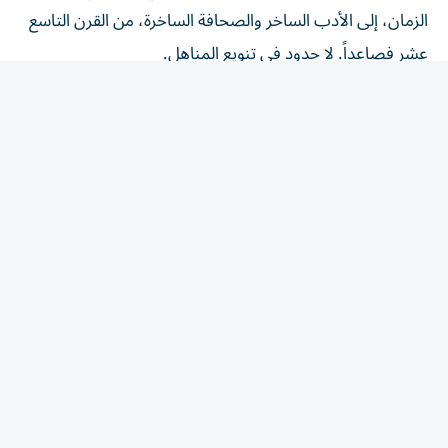
عشر فصاعداً. لا حدود في تنويع المناهل.
لزوم ما يلزم: النتيجة التقتيريّة: هل ينبغي للقلم تفجير هذا
الينبوع من أجل رشفة؟
abuzzabaed@gmail.com
المقالة التالية