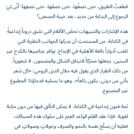
قطعتُ الطريق، حتى نصفُها، حتى نصفَها، حتى نصفِها: أنّى ليَ
الرجوع إلى البداية من جديد، بعد خيبة المسعى؟
هذه الإشارات والتنبيهات تخصّ الأقلام التي تشق دروباً إبداعيةً
في الكتابة. من المستحبّ أن يدركوا الجوانب النظرية التي
تلعب أدواراً بالغة الأهمّية في الإبداع. توافر عناصرها بالكدح عبر
السنين، يجعلها محرّكاً لانبثاق الشكل والمضمون، لا شعورياً،
من ذلك الطراز الذي يقول فيه جلال الدين الرومي: «كل شعر
يأتي من دوني، يكون رائعاً»، وهو ما يسمّيه قدماؤنا: المطبوع
غير المصنوع.
ثمة فنون إبداعية في الكتابة، لا يمكن التألق فيها من دون مكنة
لغوية. فإذا عقد القلم الواعد العزم على سلوك هذه المسالك،
فعليه أن يسلّح نفسه بالنحو والصرف وجولاتٍ وصولاتٍ في
مذاهب الأساليب الفنّيّة. الإحاطة بها، لا تعني التأثر بها