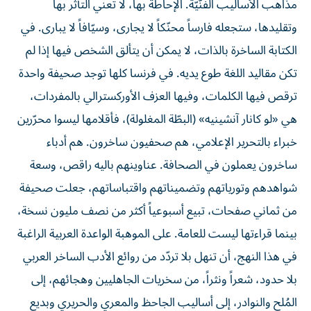
وتقليدها، ستجعله فارساً محنّكاً لا يجارى، وسيّافاً لا يبارى. في
الكتابة الساخرة بالذات، لا يمكن أن يتألق الشخص فيها إذا لم
تكن مقاليد اللغة طوع يديه. في فرنسا كلها توجد صحيفة واحدة
ترقص فيها الكلمات، وفيها العزف الأوركسترالي بالمفردات،
هي «لو كانار آنشينيه» (البطّة المغلولة)، فأقلامها ليسوا محرّرين
خبراء بالتحرير الإعلامي، هم صحفيون ساخرون. هم أدباء
ساخرون يعملون في الصحافة. عناوينهم باليه راقص، وسعة
شواهدهم وتورياتهم وتضميناتهم واقتباساتهم، جعلت صحيفة
من ثماني صفحات، تبيع أسبوعياً أكثر من نصف مليون نسخة،
بينما قراءتها ليست للعامة. على الموهبة الواعدة العربية الراغبة
في هذا النهج، أن تنهل بلا تردّد من روائع الأدب الساخر العربي
بلا حدود، شعراً ونثراً، من سخريات الجاهليين وهجائهم، إلى
المُلح والنوادر، إلى أساليب الجاحظ والمعري والحريري وبديع
الزمان، إلى الأدب الساخر والصحافة الساخرة، من القرن التاسع