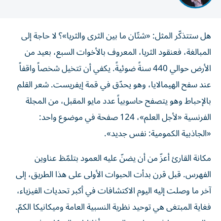
هل ستتذكّر المثل: «شتّان ما بين الثرى والثريا»؟ لا حاجة إلى
المبالغة، فعنقود الثريا، المعروف بالأخوات السبع، بعيد من
الأرض حوالي 440 سنةً ضوئيةً. يكفي أن تتخيل شخصاً واقفاً
عند سفح الهيمالايا، وهو يحدّق في قمة إيفريست. شعر القلم
بالإحباط وهو يتصفح حاسوبياً عدد مايو المقبل، من المجلة
الفرنسية «لأجل العلم»، 124 صفحة في موضوع واحد:
«الجاذبية الكمومية: نفس جديد».
مكانة القارئ أعزّ من أن يضنّ عليه العمود بتلمّظ عناوين
الفهرس. قبل قرن بدأت الحبوات الأولى على هذا الطريق، إلى
آخر ما وصلت إليه اليوم الاكتشافات في أكبر تحديات الفيزياء،
فغاية المبتغى هي توحيد نظرية النسبية العامة وميكانيكا الكمّ.