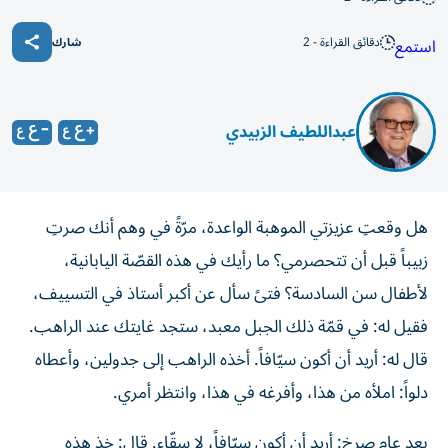
دقائق القراءة - 2
استمع
شارك
عبداللطيف الزبيدي
هل وقعتِ عزيزتي الموهبة الواعدة، مرّةً في وهم أنك صرتِ
زبيباً قبل أن تتحصرمي؟ ما رأيك في هذه القصّة اليابانية،
لأطفال سن السادسة؟ فتىً سأل عن أكبر أستاذ في التسييف،
فقيل له: في قمّة ذلك الجبل معبد، ستجد غايتك عند الراهب.
قال له: أريد أن أكون سيّافاً. أخذه الراهب إلى جدولين، وأعطاه
دلواً: املأه من هذا، وأفرغه في هذا، وانتظر أمري.
بعد عام صرخ: أريد أن أكون سيّافاً، لا سقّاء. قال: خذ هذه