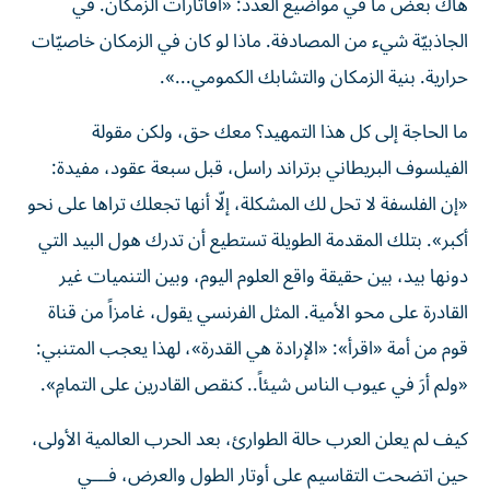
هاك بعض ما في مواضيع العدد: «أفاتارات الزمكان. في
الجاذبيّة شيء من المصادفة. ماذا لو كان في الزمكان خاصيّات
حرارية. بنية الزمكان والتشابك الكمومي...».
ما الحاجة إلى كل هذا التمهيد؟ معك حق، ولكن مقولة
الفيلسوف البريطاني برتراند راسل، قبل سبعة عقود، مفيدة:
«إن الفلسفة لا تحل لك المشكلة، إلّا أنها تجعلك تراها على نحو
أكبر». بتلك المقدمة الطويلة تستطيع أن تدرك هول البيد التي
دونها بيد، بين حقيقة واقع العلوم اليوم، وبين التنميات غير
القادرة على محو الأمية. المثل الفرنسي يقول، غامزاً من قناة
قوم من أمة «اقرأ»: «الإرادة هي القدرة»، لهذا يعجب المتنبي:
«ولم أرَ في عيوب الناس شيئاً.. كنقص القادرين على التمامِ».
كيف لم يعلن العرب حالة الطوارئ، بعد الحرب العالمية الأولى،
حين اتضحت التقاسيم على أوتار الطول والعرض، فـــي