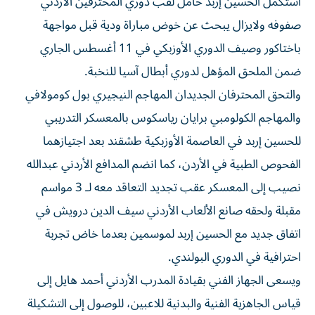
استكمل الحسين إربد حامل لقب دوري المحترفين الأردني
صفوفه ولايزال يبحث عن خوض مباراة ودية قبل مواجهة
باختاكور وصيف الدوري الأوزبكي في 11 أغسطس الجاري
ضمن الملحق المؤهل لدوري أبطال آسيا للنخبة.
والتحق المحترفان الجديدان المهاجم النيجيري بول كومولافي
والمهاجم الكولومبي برايان رياسكوس بالمعسكر التدريبي
للحسين إربد في العاصمة الأوزبكية طشقند بعد اجتيازهما
الفحوص الطبية في الأردن، كما انضم المدافع الأردني عبدالله
نصيب إلى المعسكر عقب تجديد التعاقد معه لـ 3 مواسم
مقبلة ولحقه صانع الألعاب الأردني سيف الدين درويش في
اتفاق جديد مع الحسين إربد لموسمين بعدما خاض تجربة
احترافية في الدوري البولندي.
ويسعى الجهاز الفني بقيادة المدرب الأردني أحمد هايل إلى
قياس الجاهزية الفنية والبدنية للاعبين، للوصول إلى التشكيلة