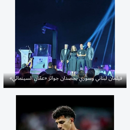
فيلمان لبناني وسوري يحصدان جوائز «عمّان السينمائي»