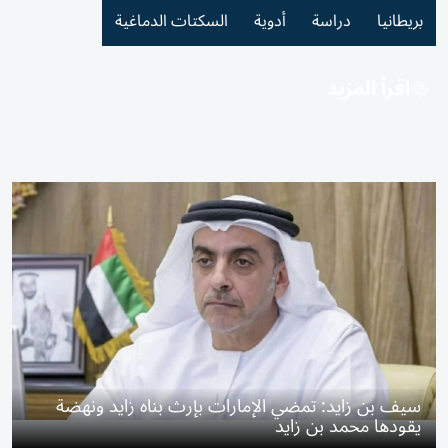
بريطانيا
دراسة
أدوية
السكتات الدماغية
اقرأ المزيد
سيف بن زايد: تمضي الإمارات بإرث بناه زايد ونهضة
يقودها محمد بن زايد