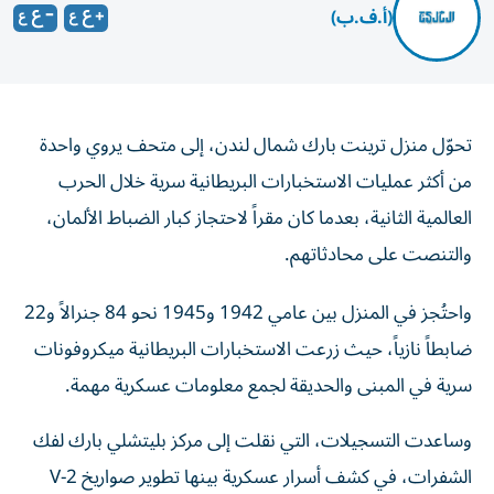
(أ.ف.ب)
تحوّل منزل ترينت بارك شمال لندن، إلى متحف يروي واحدة
من أكثر عمليات الاستخبارات البريطانية سرية خلال الحرب
العالمية الثانية، بعدما كان مقراً لاحتجاز كبار الضباط الألمان،
والتنصت على محادثاتهم.
واحتُجز في المنزل بين عامي 1942 و1945 نحو 84 جنرالاً و22
ضابطاً نازياً، حيث زرعت الاستخبارات البريطانية ميكروفونات
سرية في المبنى والحديقة لجمع معلومات عسكرية مهمة.
وساعدت التسجيلات، التي نقلت إلى مركز بليتشلي بارك لفك
الشفرات، في كشف أسرار عسكرية بينها تطوير صواريخ V-2
الألمانية، ما أسهم في تأخير استخدامها ضد بريطانيا.