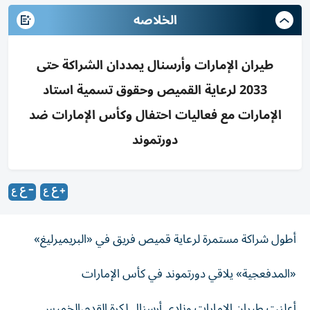
الخلاصه
طيران الإمارات وأرسنال يمددان الشراكة حتى
2033 لرعاية القميص وحقوق تسمية استاد
الإمارات مع فعاليات احتفال وكأس الإمارات ضد
دورتموند
أطول شراكة مستمرة لرعاية قميص فريق في «البريميرليغ»
«المدفعجية» يلاقي دورتموند في كأس الإمارات
‌أعلنت طيران الإمارات ونادي أرسنال لكرة القدم،الخميس