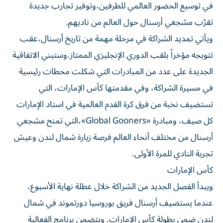
في توسيع الحضور العالمي للطرفين،وتوفير تجارب جديدة
تقرّب مشجعي أرسنال حول العالم من ناديهم.
ويأتي تمديد الشراكة في مرحلة مهمة من تاريخ أرسنال،عقب
تتويجه مؤخراً بلقب الدوري الإنجليزي الممتاز.وستبني الاتفاقية
الجديدة على عدد من المبادرات التي شكلت محطات رئيسية
في مسيرة الشراكة، وفي مقدمتها كأس الإمارات، التي
تستضيف نخبة من فرق كرة القدم العالمية في استاد الإمارات
كل صيف، ومبادرة «Global Gooners»،التي تمنح مشجعي
أرسنال من مختلف أنحاء العالم فرصة زيارة شمال لندن وعيش
تجربة النادي للمرة الأولى.
كأس الإمارات
ويبدأ الفصل الجديد من الشراكة خلال عطلة نهاية الأسبوع،
عندما يستضيف أرسنال فريق بوروسيا دورتموند في شمال
لندن ضمن بطولة كأس الإمارات. ويتضمن برنامج الفعالية