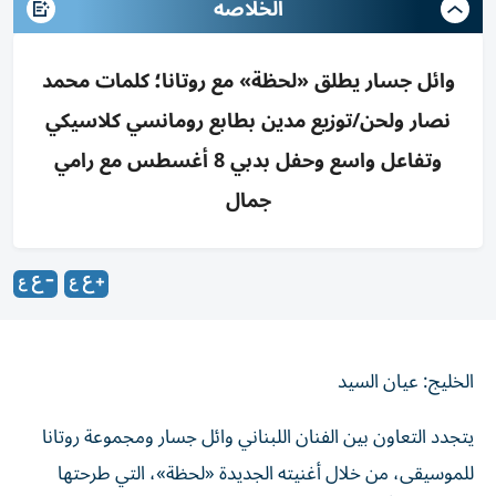
الخلاصه
وائل جسار يطلق «لحظة» مع روتانا؛ كلمات محمد
نصار ولحن/توزيع مدين بطابع رومانسي كلاسيكي
وتفاعل واسع وحفل بدبي 8 أغسطس مع رامي
جمال
الخليج: عيان السيد
يتجدد التعاون بين الفنان اللبناني وائل جسار ومجموعة روتانا
للموسيقى، من خلال أغنيته الجديدة «لحظة»، التي طرحتها
الشركة أخيراً عبر قناتها الرسمية على «يوتيوب» والمنصات