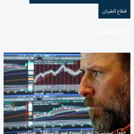
قطاع الطيران
اقرأ المزيد
«وول ستريت» تُنهي أسبوع عيد الاستقلال بمكاسب