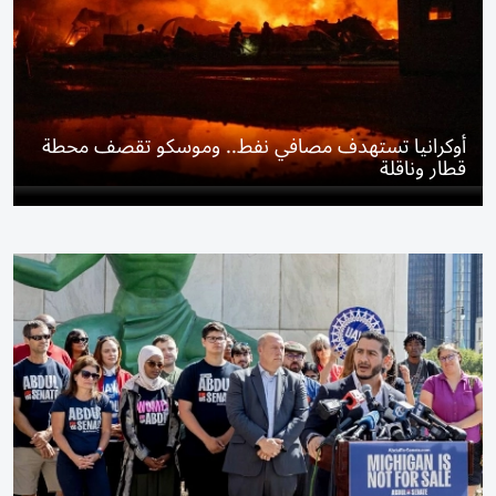
أوكرانيا تستهدف مصافي نفط.. وموسكو تقصف محطة
قطار وناقلة