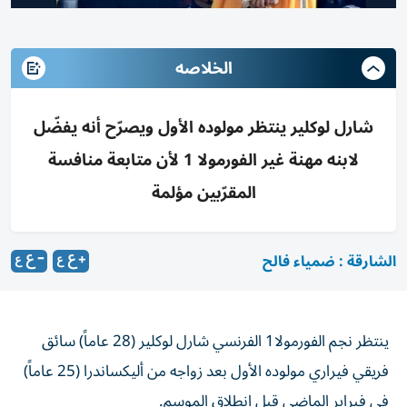
الخلاصه
شارل لوكلير ينتظر مولوده الأول ويصرّح أنه يفضّل
لابنه مهنة غير الفورمولا 1 لأن متابعة منافسة
المقرّبين مؤلمة
الشارقة : ضمياء فالح
ينتظر نجم الفورمولا1 الفرنسي شارل لوكلير (28 عاماً) سائق
فريقي فيراري مولوده الأول بعد زواجه من أليكساندرا (25 عاماً)
في فبراير الماضي قبل انطلاق الموسم.