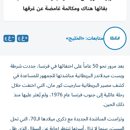
بقائها هناك ومكالمة غامضة عن غرقها
متابعات: «الخليج»
بعد مرور نحو 50 عاماً على اختفائها في فرنسا، جددت شرطة
ويست ميدلاندز البريطانية مناشدتها للجمهور للمساعدة في
كشف مصير البريطانية سارجيت كور مان، التي اختفت خلال
رحلة عائلية إلى جنوب فرنسا عام 1976، ولم يُعثر عليها منذ
ذلك الحين.
وتزامنت المناشدة الجديدة مع ذكرى ميلادها الـ70، التي تحل
السبت، بينما لا تزال أسرتها تنتظر إجابة عن السؤال الذي ظل