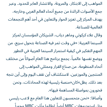
المواهب إلى الابتكار، والمرونة، والانتشار العابر للحدود. وعبر
جمع الأصوات الرائدة من جميع أنحاء العالم العربي وخارجه،
يهدف المركز إلى تعزيز الحوار والتعاون في أحد أهم التجمعات
العالمية للصناعة.
وقال علاء كركوتي وماهر دياب، الشريكان المؤسسان لمركز
السينما العربية: «في وقت تمر فيه الصناعة بتحول سريع، من
المهم التفكير في كيفية استمرار السينما العربية في التطور
ووضع نفسها عالمياً، يجمع برنامج هذا العام أصواتاً من مختلف
أنحاء المنظومة، من صناع القرار وممثلي المواهب إلى
المنتجين والموزعين، لاستكشاف أين نقف اليوم وإلى أين نتجه
بعد ذلك. يظل»كان«منصة رئيسية لهذه المحادثات، ونحن
فخورون بمواصلة المساهمة فيها».
وأضافا: «نحن متحمسون للتعاون هذا العام مع لاعب رئيسي
مثل استوديوهات MBC أيضاً. لطالما مثّلت MBC محوراً