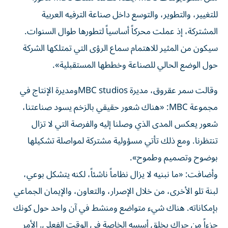
للتغيير، والتطوير، والتوسع داخل صناعة الترفيه العربية
المشتركة، إذ عملت محركاً أساسياً لتطورها طوال السنوات.
سيكون من المثير للاهتمام سماع الرؤى التي تمتلكها الشركة
حول الوضع الحالي للصناعة وخططها المستقبلية».
وقالت سمر عقروق، مديرة MBC studiosومديرة الإنتاج في
مجموعة MBC: «هناك شعور حقيقي بالزخم يسود صناعتنا،
شعور يعكس المدى الذي وصلنا إليه والفرصة التي لا تزال
تنتظرنا. ومع ذلك تأتي مسؤولية مشتركة لمواصلة تشكيلها
بوضوح وتصميم وطموح».
وأضافت: «ما نبنيه لا يزال نظاماً ناشئاً، لكنه يتشكل بوعي،
لبنة تلو الأخرى، من خلال الإصرار، والتعاون، والإيمان الجماعي
بإمكاناته. هناك شيء متواضع ومنشط في آن واحد حول كونك
جزءاً من حراك يخلق أسسه الخاصة في الوقت الفعلي. الأمر