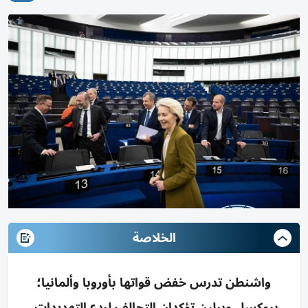
الخلاصة
واشنطن تدرس خفض قواتها بأوروبا وألمانيا؛
بروكسل وبرلين تؤكدان التحالف لردع التهديدات،