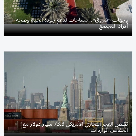
وجهات «شروق».. مساحات تدعم جودة الحياة وصحة
أفراد المجتمع
تقلص العجز التجاري الأمريكي 73.3 مليار دولار مع
انخفاض الواردات