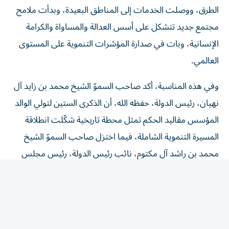
مجتمع جديد تتشكل على أسس العدالة والمساواة والكرامة
الإنسانية، وبات في صدارة المؤشرات التنموية على المستوى
العالمي.
وفي هذه المناسبة، أكد صاحب السموّ الشيخ محمد بن زايد آل
نهيان، رئيس الدولة، حفظه الله، أن الذكرى الستين لتولي الوالد
المؤسس مقاليد الحكم تمثل محطة تاريخية شكّلت انطلاقة
المسيرة التنموية الشاملة، فيما اختزل صاحب السموّ الشيخ
محمد بن راشد آل مكتوم، نائب رئيس الدولة، رئيس مجلس
الوزراء، حاكم دبي، رعاه الله، شخصية الشيخ زايد في كلمات
تحمل أبعاداً إنسانية عميقة، حين قال إن زايد لم يكن قائداً
وزعيماً فقط، بل كان «فكرة عظيمة»، أما سموّ الشيخ منصور
بن زايد آل نهيان، نائب رئيس الدولة، نائب رئيس مجلس
الوزراء، رئيس ديوان الرئاسة، فأكد أن قصة الإمارات الحديثة