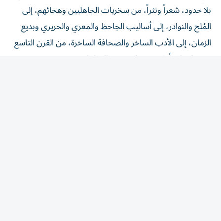
المُلح والنوادر، إلى أساليب الجاحظ والمعري والحريري وبديع
الزمان، إلى الأدب الساخر والصحافة الساخرة، من القرن التاسع
عشر فصاعداً. لا حدود في تنويع المناهل.
لزوم ما يلزم: النتيجة التقتيريّة: هل ينبغي للقلم تفجير هذا
الينبوع من أجل رشفة؟
abuzzabaed@gmail.com
المقالة التالية