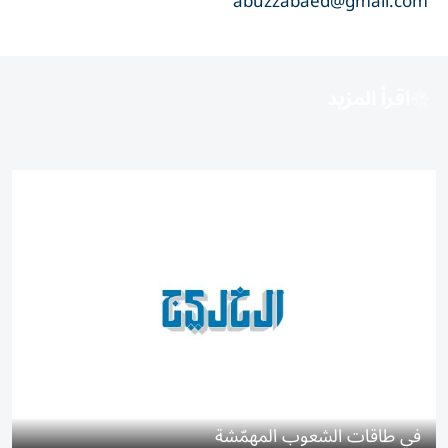
abuzzabaed@gmail.com
اقرأ المزيد
في طاقات الشعوب المهمّشة