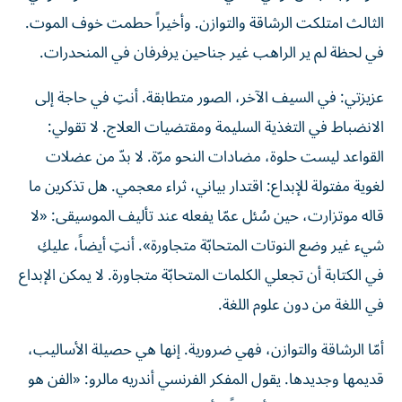
الثالث امتلكت الرشاقة والتوازن. وأخيراً حطمت خوف الموت.
في لحظة لم ير الراهب غير جناحين يرفرفان في المنحدرات.
عزيزتي: في السيف الآخر، الصور متطابقة. أنتِ في حاجة إلى
الانضباط في التغذية السليمة ومقتضيات العلاج. لا تقولي:
القواعد ليست حلوة، مضادات النحو مرّة. لا بدّ من عضلات
لغوية مفتولة للإبداع: اقتدار بياني، ثراء معجمي. هل تذكرين ما
قاله موتزارت، حين سُئل عمّا يفعله عند تأليف الموسيقى: «لا
شيء غير وضع النوتات المتحابّة متجاورة». أنتِ أيضاً، عليكِ
في الكتابة أن تجعلي الكلمات المتحابّة متجاورة. لا يمكن الإبداع
في اللغة من دون علوم اللغة.
أمّا الرشاقة والتوازن، فهي ضرورية. إنها هي حصيلة الأساليب،
قديمها وجديدها. يقول المفكر الفرنسي أندريه مالرو: «الفن هو