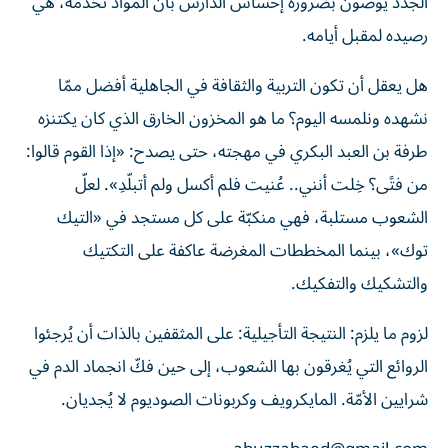
الجدد يوصون بضرورة إحساس الدارس بأن المواد تخدمه، هي
رصيده لمقبل أيامه.
هل يعقل أن تكون التربية والثقافة في الجاهلية أفضل ممّا
نشهده ونلمسه اليوم؟ ما هو المخزون الخارق الذي كان يكتنزه
طرفة بن العبد البكري في مهجته، حتى يصدح: «إذا القوم قالوا:
من فتًى؟ خِلت أنني.. عُنيت فلم أكسل ولم أتبلّدِ». لعلّ
الشعوب مستلبة، فهي منكبّة على كل مستجد في «التيك
توك»، بينما المخططات المغرضة عاكفة على التكتيك
والتشكيك والتفكيك.
لزوم ما يلزم: النتيجة التأجيلية: على المثقفين بالذات أن يُرجئوا
الروائع التي يُغرقون بها الشعوب، إلى حين فكّ انجماد الدم في
شرايين الأمّة. المايكرويف وكربونات الصوديوم لا يُجديان.