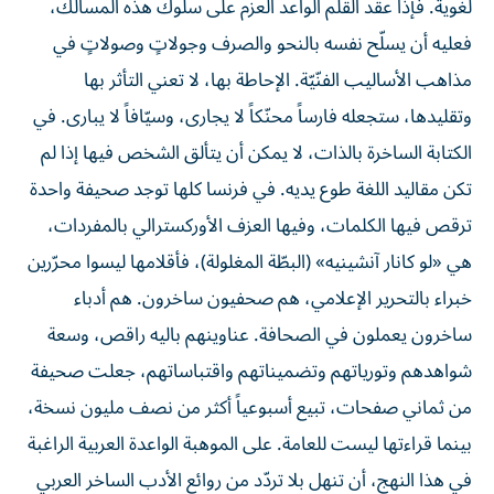
فعليه أن يسلّح نفسه بالنحو والصرف وجولاتٍ وصولاتٍ في
مذاهب الأساليب الفنّيّة. الإحاطة بها، لا تعني التأثر بها
وتقليدها، ستجعله فارساً محنّكاً لا يجارى، وسيّافاً لا يبارى. في
الكتابة الساخرة بالذات، لا يمكن أن يتألق الشخص فيها إذا لم
تكن مقاليد اللغة طوع يديه. في فرنسا كلها توجد صحيفة واحدة
ترقص فيها الكلمات، وفيها العزف الأوركسترالي بالمفردات،
هي «لو كانار آنشينيه» (البطّة المغلولة)، فأقلامها ليسوا محرّرين
خبراء بالتحرير الإعلامي، هم صحفيون ساخرون. هم أدباء
ساخرون يعملون في الصحافة. عناوينهم باليه راقص، وسعة
شواهدهم وتورياتهم وتضميناتهم واقتباساتهم، جعلت صحيفة
من ثماني صفحات، تبيع أسبوعياً أكثر من نصف مليون نسخة،
بينما قراءتها ليست للعامة. على الموهبة الواعدة العربية الراغبة
في هذا النهج، أن تنهل بلا تردّد من روائع الأدب الساخر العربي
بلا حدود، شعراً ونثراً، من سخريات الجاهليين وهجائهم، إلى