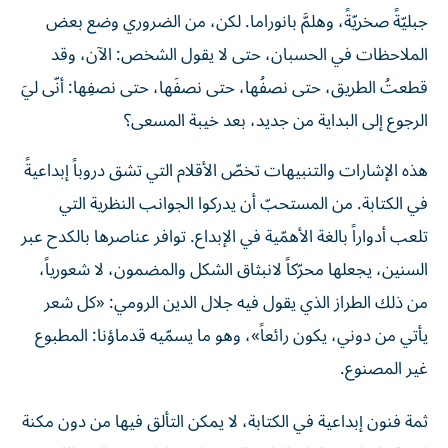
جبليّةً صخريّةً، وهلمَّ بانوراما. لكن، من الضروري وضع بعض
الملاحظات في الحسبان، حتى لا يقول الشخص: الآن، وقد
قطعتُ الطريق، حتى نصفُها، حتى نصفَها، حتى نصفِها: أنّى ليَ
الرجوع إلى البداية من جديد، بعد خيبة المسعى؟
هذه الإشارات والتنبيهات تخصّ الأقلام التي تشق دروباً إبداعيةً
في الكتابة. من المستحبّ أن يدركوا الجوانب النظرية التي
تلعب أدواراً بالغة الأهمّية في الإبداع. توافر عناصرها بالكدح عبر
السنين، يجعلها محرّكاً لانبثاق الشكل والمضمون، لا شعورياً،
من ذلك الطراز الذي يقول فيه جلال الدين الرومي: «كل شعر
يأتي من دوني، يكون رائعاً»، وهو ما يسمّيه قدماؤنا: المطبوع
غير المصنوع.
ثمة فنون إبداعية في الكتابة، لا يمكن التألق فيها من دون مكنة
لغوية. فإذا عقد القلم الواعد العزم على سلوك هذه المسالك،