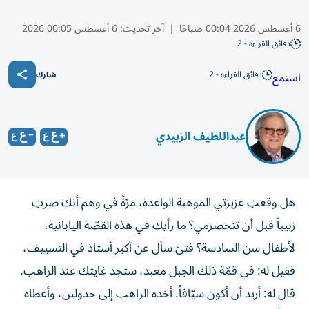
6 أغسطس 2026 00:04 صباحًا
|
آخر تحديث:
6 أغسطس 00:05 2026
دقائق القراءة - 2
دقائق القراءة - 2
استمع
شارك
عبداللطيف الزبيدي
هل وقعتِ عزيزتي الموهبة الواعدة، مرّةً في وهم أنك صرتِ
زبيباً قبل أن تتحصرمي؟ ما رأيك في هذه القصّة اليابانية،
لأطفال سن السادسة؟ فتىً سأل عن أكبر أستاذ في التسييف،
فقيل له: في قمّة ذلك الجبل معبد، ستجد غايتك عند الراهب.
قال له: أريد أن أكون سيّافاً. أخذه الراهب إلى جدولين، وأعطاه