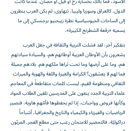
الأسود، فما بالك بخسارة رخ أو فيل أو حصان. عندما كانت
الدول، كالعراق وسوريا وليبيا، تتهاوى، لم يكن العرب ينظرون
إلى الساحات الجيوسياسية نظرة زبيجنيو برجنسكي إلى ما
يسميه «رقعة الشطرنج الكبيرة».
بتفكير آخر، لقد فشلت التربية والثقافة في جعل العرب
يشعرون بأن الأوطان العربية أوطانهم هم، والسيادة سيادتهم
هم، وما على أرضها وما تحت ثراها ملكهم هم. بلادهم جميلة
فما لهم لا يعشقون؟ الكرامة والغيرة واللغة والهوية والميراث
الثقافي ومنظومة القيم، ليست كلمات متقاطعةً في المعاجم.
علماء التربية الجدد ينعون على المدرسين تلقين الطلاب المواد
وكأنها فروض وواجبات، إذا لم يحفظوها فأمّهم هاوية، فتصير
الرياضيات والفيزياء والكيمياء والتاريخ والجغرافيا، أشباحاً
دراكوليّة، فالتحضير للامتحان رعب حتى مطلع الفجر. المربّون