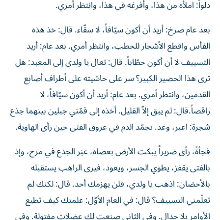
دلواً: املأه من هذا، وأفرغه في هذا، وانتظر أمري.
بعد عام صرخ: أريد أن أكون سيّافاً، لا سقّاء. قال: خذ هذه
الفأس واقطع الأشجار للحطب، وانتظر أمري. بعد عام: أريد
التسييف لا أن أكون حطّاباً. قال: تعال يا ولدي إلى المعبد: هل
ترى هذا الحصير الكبير؟ سر على حاشيته على أطراف أصابع
القدمين، وانتظر أمري. بعد عام: أريد أن أكون سيّافاً، لا
راقصاً.قال: لم يبق إلاّ القليل. أخذه إلى قمّتي جبلين بينهما جذع
شجرة: اعبر، وعد. تجمّد الدم في عروق الفتى حين رأى الهاوية.
فجأةً، رأى ضريراً يبكت الأرض بعصاه، عبَر الجذع في مرح، وإذ
بالفتى يقفز، يطوي الجسر، ويعود، فيرى الراهب يستقبله
بالأحضان: اذهب يا ولدي، فلن يهزمك أحد. قال: لكنك لم
تعلّمني التسييف؟ قال: في العام الأوّل: علمتك كيف تطيع
الأوامر بلا جدال. وفي الثاني صنعت لك عضلات مفتولة. وفي