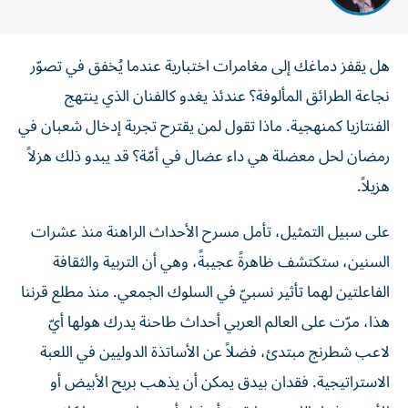
هل يقفز دماغك إلى مغامرات اختبارية عندما يُخفق في تصوّر
نجاعة الطرائق المألوفة؟ عندئذ يغدو كالفنان الذي ينتهج
الفنتازيا كمنهجية. ماذا تقول لمن يقترح تجربة إدخال شعبان في
رمضان لحل معضلة هي داء عضال في أمّة؟ قد يبدو ذلك هزلاً
هزيلاً.
على سبيل التمثيل، تأمل مسرح الأحداث الراهنة منذ عشرات
السنين، ستكتشف ظاهرةً عجيبةً، وهي أن التربية والثقافة
الفاعلتين لهما تأثير نسبيّ في السلوك الجمعي. منذ مطلع قرننا
هذا، مرّت على العالم العربي أحداث طاحنة يدرك هولها أيّ
لاعب شطرنج مبتدئ، فضلاً عن الأساتذة الدوليين في اللعبة
الاستراتيجية. فقدان بيدق يمكن أن يذهب بريح الأبيض أو