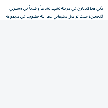
يأتي هذا التعاون في مرحلة تشهد نشاطاً واضحاً في مسيرتي
النجمين؛ حيث تواصل ستيفاني عطا الله حضورها في مجموعة
من المشاريع بعد نجاحها بشخصية فاي في مسلسل
«كريستال»، وهي الشخصية التي شكّلت محطة مهمة في
انتشارها عربياً، قبل أن تنتقل إلى تجارب أخرى.
أما أحمد مالك، فيخوض «فرصة سعيدة» بعد مجموعة من
الأعمال التي عززت مكانته بين أبناء جيله، وكان آخر حضور
درامي بارز له من خلال مسلسل «ولاد الشمس» الذي عُرض في
موسم رمضان 2025، إلى جانب مشاركته في عدد من التجارب
السينمائية التي ركّز فيها على الأدوار المختلفة والشخصيات
المركبة.
ويحمل اللقاء الأول بين عطا الله ومالك اهتماماً خاصاً، خصوصاً
أن العمل يجمع بين تجربتين مختلفتين؛ إذ تنتمي ستيفاني إلى