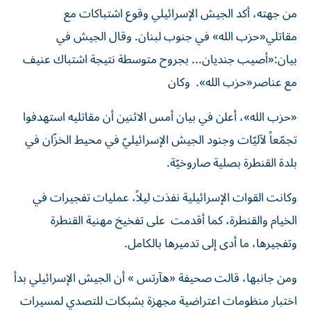
من جهته، أكد الجيش الإسرائيلي وقوع اشتباكات مع
مقاتلي«حزب الله» في جنوب لبنان. وقال الجيش في
بيان:«أصيب جنديان... بجروح متوسطة نتيجة اشتباك عنيف
مع عناصر«حزب الله». وكان
«​حزب الله​»، أعلن في بيان أمس الاثنين أن مقاتليه استهدفوا
تجمّعاً لآليّات وجنود الجيش الإسرائيليّ في محيط الخزّان في
بلدة القنطرة بصلية صاروخيّة.
وكانت القوات الإسرائيلية نفذت ليلاً، عمليات تفجيرات في
الخيام والقنطرة، كما أقدمت ​ على تفخيخ مهنية القنطرة
وتفجيرها، ما أدى إلى تدميرها بالكامل.
ومن جانبها، قالت صحيفة «هآرتس » أن الجيش الإسرائيلي بدأ
اختبار منظومات اعتراضية مجهزة بشبكات للتصدي لمسيرات