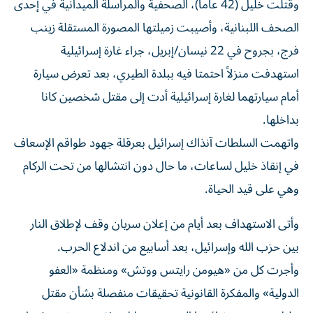
وقُتلت خليل (42 عاماً)، الصحفية والمراسلة الميدانية في إحدى
الصحف اللبنانية، وأصيبت زميلتها المصورة المستقلة زينب
فرج، بجروح في 22 نيسان/إبريل، جراء غارة إسرائيلية
استهدفت منزلاً احتمتا فيه ببلدة الطيري، بعد تعرض سيارة
أمام سيارتهما لغارة إسرائيلية أدت إلى مقتل شخصين كانا
بداخلها.
واتهمت السلطات آنذاك إسرائيل بعرقلة جهود طواقم الإسعاف
في إنقاذ خليل لساعات، ما حال دون انتشالها من تحت الركام
وهي على قيد الحياة.
وأتى الاستهداف بعد أيام من إعلان سريان وقف لإطلاق النار
بين حزب الله وإسرائيل، بعد أسابيع من اندلاع الحرب.
وأجرت كل من «هيومن رايتس ووتش» ومنظمة «العفو
الدولية» والمفكرة القانونية تحقيقات منفصلة بشأن مقتل