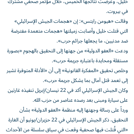
خليل، وعرضت نتائجها الخميس، خلال مؤتمر صحفي مشترك
في بيروت.
وقالت «هيومن رايتس»: إن «هجمات الجيش الإسرائيلي»
التي قتلت خليل وأصابت زميلتها «هجمات متعمدة مفترضة
ضد مدنيين، ما يجعلها جرائم حرب».
ودعت «العفو الدولية» من جهتها إلى التحقيق بالهجوم «بصورة
مستقلة ومحايدة باعتباره جريمة حرب».
وخلص تحقيق «المفكرة القانونية» إلى أن «الأدلة المتوفرة تشير
إلى تعمد قتل آمال بما يشكل جريمة حرب».
وكان الجيش الإسرائيلي أكد في 22 نيسان/إبريل تنفيذه غارتين
على سيارة ومبنى بعد رصده عناصر من حزب الله.
ورداً على رسالة وجهتها إليه منظمة «العفو الدولية» بشأن
التحقيق، ذكر الجيش الإسرائيلي في 22 حزيران/يونيو أن الغارة
«التي قُتلت فيها صحفية وقعت في سياق سلسلة من الأحداث