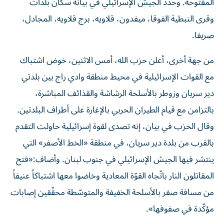
المفتوحة. وحدد الجيش الإسرائيلي في بيانه سكان بلدات
وقرى النبطية الفوقا، ميفدون، قلاويه، برج قلاويه، المجادل،
صريفا.
من جهة أخرى، أعلن حزب الله، أمس الاثنين، خوض اشتباك
مع القوات الإسرائيلية في محيط منطقة وادي راج بين بلدتي
دير سريان وزوطر بالأسلحة الرشاشة والقذائف المباشرة،
بالتزامن مع قيام الطيران الحربي بالإغارة على أطراف البلدتين.
وقال الحزب في بيان، إنه تصدى لقوة إسرائيلية حاولت التقدم
بالقرب من بلدة دير سريان، في منطقة «الخط الأصفر» التي
ينتشر فيها الجيش الإسرائيلي في جنوب لبنان. وأضاف:«فتح
المقاتلون النار باتّجاه القوّة المعادية وخاضوا معها اشتباكاً عنيفاً
من مسافة صفر بالأسلحة الخفيفة والمتوسّطة محقّقين إصابات
مؤكّدة في صفوفها».