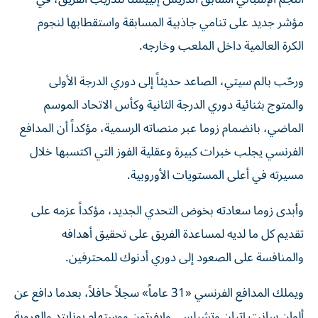
مؤشر جديد على تنامي جاذبية المسابقة واستقطابها لنجوم
الكرة العالمية داخل الملعب وخارجه.
ورحّب بالم سيتي، الصاعد حديثاً إلى دوري الدرجة الأولى
والمتوج بثنائية دوري الدرجة الثانية وكأس الاتحاد الموسم
الماضي، بانضمام زوما عبر منصاته الرسمية، مؤكداً أن المدافع
الفرنسي يجلب خبرات كبيرة وعقلية الفوز التي اكتسبها خلال
مسيرته في أعلى المستويات الأوروبية.
وأبدى زوما سعادته بخوض التحدي الجديد، مؤكداً عزمه على
تقديم كل ما لديه لمساعدة الفريق على تحقيق أهدافه
والمنافسة على الصعود إلى دوري أدنوك للمحترفين.
ويملك المدافع الفرنسي «31 عاماً» سجلاً حافلاً، بعدما دافع عن
ألوان سانت إتيان وتشيلسي وإيفرتون ووستهام يونايتد والعروبة