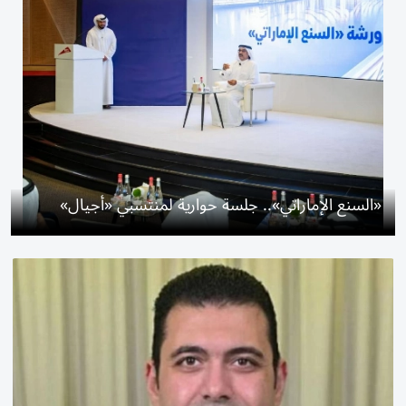
«السنع الإماراتي».. جلسة حوارية لمنتسبي «أجيال»