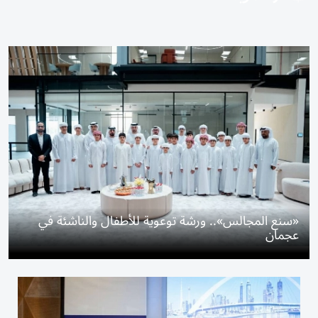
«سنع المجالس».. ورشة توعوية للأطفال والناشئة في
عجمان