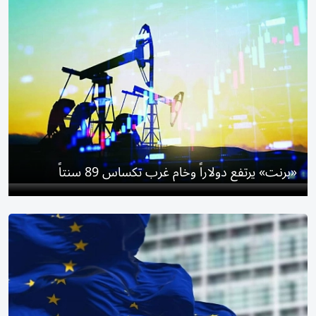
«برنت» يرتفع دولاراً وخام ​غرب تكساس 89 سنتاً