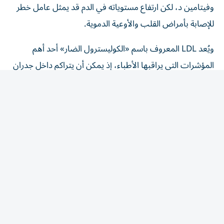
للإصابة بأمراض القلب والأوعية الدموية.
ويُعد LDL المعروف باسم «الكوليسترول الضار» أحد أهم
المؤشرات التي يراقبها الأطباء، إذ يمكن أن يتراكم داخل جدران
الشرايين عندما ترتفع مستوياته لفترات طويلة، بحسب موقع
Medical news today.
وتظهر التصنيفات الشائعة أن مستوى LDL الأقل من 100
ملجم/ديسيلتر يعد مثالياً، بينما تبدأ المستويات من 160 إلى
189 في نطاق الارتفاع، ويُصنف مستوى 190 ملجم/ديسيلتر أو
أكثر على أنه مرتفع جداً.
الشوفان والألياف القابلة للذوبان
تأتي الأطعمة الغنية بالألياف اللزجة، أو القابلة للذوبان، في