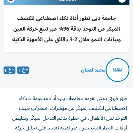
جامعة دبي تطور أداة ذكاء اصطناعي للكشف
المبكر عن التوحد بدقة 96% عبر تتبع حركة العين
وبيانات النمو خلال 2-3 دقائق على الأجهزة الذكية
محمد نعمان
طوّر فريق بحثي تقوده «جامعة دبي» أداة مدعومة بالذكاء
الاصطناعي للكشف المبكّر عن مؤشرات اضطراب طيف
التوحّد لدى الأطفال، في خطوة تدعم التدخل المبكّر وتقليص
أوقات انتظار التشخيص، عبر تقنية تعتمد على تحليل حركة