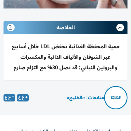
الخلاصه
حمية المحفظة الغذائية تخفض LDL خلال أسابيع
عبر الشوفان والألياف الذائبة والمكسرات
والبروتين النباتي؛ قد تصل 30% مع التزام صارم
متابعات: «الخليج»
يعاني ملايين الأشخاص ارتفاع مستويات الكوليسترول الضار