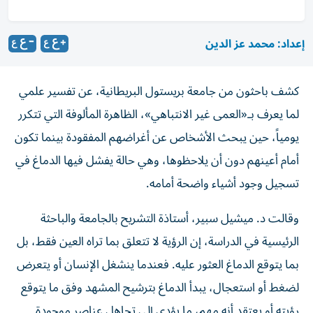
إعداد: محمد عز الدين
كشف باحثون من جامعة بريستول البريطانية، عن تفسير علمي
لما يعرف بـ«العمى غير الانتباهي»، الظاهرة المألوفة التي تتكرر
يومياً، حين يبحث الأشخاص عن أغراضهم المفقودة بينما تكون
أمام أعينهم دون أن يلاحظوها، وهي حالة يفشل فيها الدماغ في
تسجيل وجود أشياء واضحة أمامه.
وقالت د. ميشيل سبير، أستاذة التشريح بالجامعة والباحثة
الرئيسية في الدراسة، إن الرؤية لا تتعلق بما تراه العين فقط، بل
بما يتوقع الدماغ العثور عليه. فعندما ينشغل الإنسان أو يتعرض
لضغط أو استعجال، يبدأ الدماغ بترشيح المشهد وفق ما يتوقع
رؤيته أو يعتقد أنه مهم، ما يؤدي إلى تجاهل عناصر موجودة