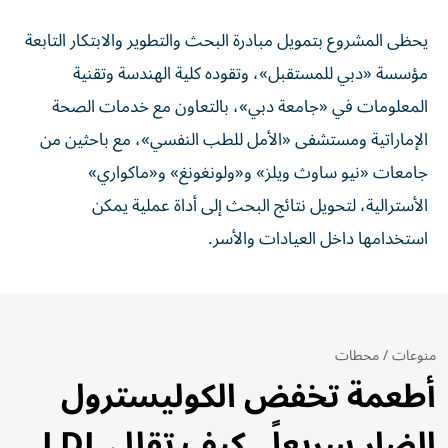
يحظى المشروع بتمويل مبادرة البحث والتطوير والابتكار التابعة
مؤسسة «دبي للمستقبل»، وتقوده كلية الهندسة وتقنية
المعلومات في «جامعة دبي»، بالتعاون مع خدمات الصحة
الإماراتية ومستشفى «الأمل للطب النفسي»، مع باحثين من
جامعات «نيو ساوث ويلز» و«ولونغونغ» و«ماكواري»
الأسترالية، لتحويل نتائج البحث إلى أداة عملية يمكن
استخدامها داخل العيادات والأسر.
منوعات
/
محطات
أطعمة تخفض الكوليسترول
الضار سريعاً.. كيف تقلل LDL