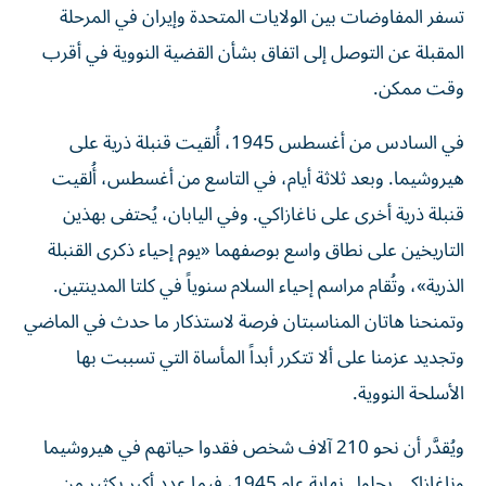
تسفر المفاوضات بين الولايات المتحدة وإيران في المرحلة
المقبلة عن التوصل إلى اتفاق بشأن القضية النووية في أقرب
وقت ممكن.
في السادس من أغسطس 1945، أُلقيت قنبلة ذرية على
هيروشيما. وبعد ثلاثة أيام، في التاسع من أغسطس، أُلقيت
قنبلة ذرية أخرى على ناغازاكي. وفي اليابان، يُحتفى بهذين
التاريخين على نطاق واسع بوصفهما «يوم إحياء ذكرى القنبلة
الذرية»، وتُقام مراسم إحياء السلام سنوياً في كلتا المدينتين.
وتمنحنا هاتان المناسبتان فرصة لاستذكار ما حدث في الماضي
وتجديد عزمنا على ألا تتكرر أبداً المأساة التي تسببت بها
الأسلحة النووية.
ويُقدَّر أن نحو 210 آلاف شخص فقدوا حياتهم في هيروشيما
وناغازاكي بحلول نهاية عام 1945، فيما عدد أكبر بكثير من