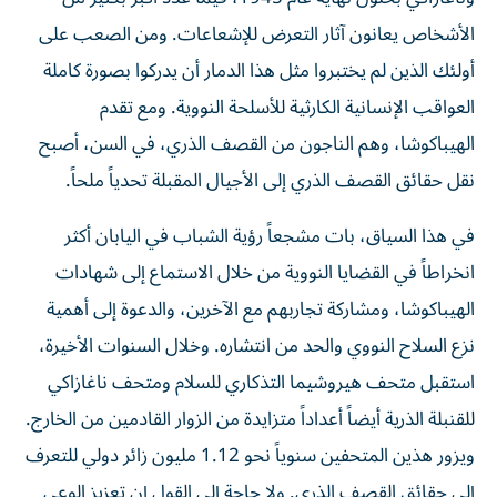
الأشخاص يعانون آثار التعرض للإشعاعات. ومن الصعب على
أولئك الذين لم يختبروا مثل هذا الدمار أن يدركوا بصورة كاملة
العواقب الإنسانية الكارثية للأسلحة النووية. ومع تقدم
الهيباكوشا، وهم الناجون من القصف الذري، في السن، أصبح
نقل حقائق القصف الذري إلى الأجيال المقبلة تحدياً ملحاً.
في هذا السياق، بات مشجعاً رؤية الشباب في اليابان أكثر
انخراطاً في القضايا النووية من خلال الاستماع إلى شهادات
الهيباكوشا، ومشاركة تجاربهم مع الآخرين، والدعوة إلى أهمية
نزع السلاح النووي والحد من انتشاره. وخلال السنوات الأخيرة،
استقبل متحف هيروشيما التذكاري للسلام ومتحف ناغازاكي
للقنبلة الذرية أيضاً أعداداً متزايدة من الزوار القادمين من الخارج.
ويزور هذين المتحفين سنوياً نحو 1.12 مليون زائر دولي للتعرف
إلى حقائق القصف الذري. ولا حاجة إلى القول إن تعزيز الوعي