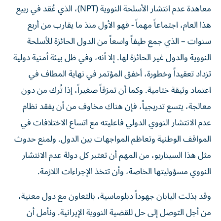
معاهدة عدم انتشار الأسلحة النووية (NPT)، الذي عُقد في ربيع
هذا العام، اجتماعاً مهماً - فهو الأول منذ ما يقارب من أربع
سنوات – الذي جمع طيفاً واسعاً من الدول الحائزة للأسلحة
النووية والدول غير الحائزة لها. إلا أنه، وفي ظل بيئة أمنية دولية
تزداد تعقيداً وخطورة، أخفق المؤتمر في نهاية المطاف في
اعتماد وثيقة ختامية. وكما أن تمزقاً صغيراً، إذا تُرك من دون
معالجة، يتسع تدريجياً، فإن هناك مخاوف من أن يفقد نظام
عدم الانتشار النووي الدولي فاعليته مع اتساع الاختلافات في
المواقف الوطنية وتعاظم المواجهات بين الدول. ولمنع حدوث
مثل هذا السيناريو، من المهم أن تعتبر كل دولة عدم الانتشار
النووي مسؤوليتها الخاصة، وأن تتخذ الإجراءات اللازمة.
وقد بذلت اليابان جهوداً دبلوماسية، بالتعاون مع دول معنية،
من أجل التوصل إلى حل للقضية النووية الإيرانية. ونأمل أن